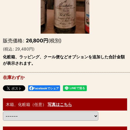
販売価格
:
26,800
円
(税別)
(
税込
:
29,480
円
)
化粧箱、ラッピング、クール便などオプションを追加した合計金額
が表示されます。
在庫わずか
Facebookでシェア
木箱、化粧箱（任意）
写真はこちら