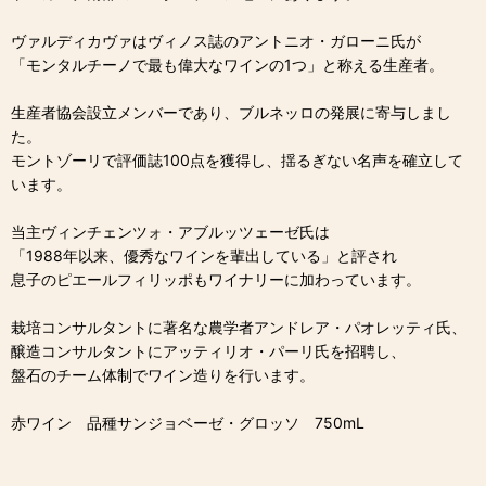
ヴァルディカヴァはヴィノス誌のアントニオ・ガローニ氏が
「モンタルチーノで最も偉大なワインの1つ」と称える生産者。
生産者協会設立メンバーであり、ブルネッロの発展に寄与しまし
た。
モントゾーリで評価誌100点を獲得し、揺るぎない名声を確立して
います。
当主ヴィンチェンツォ・アブルッツェーゼ氏は
「1988年以来、優秀なワインを輩出している」と評され
息子のピエールフィリッポもワイナリーに加わっています。
栽培コンサルタントに著名な農学者アンドレア・パオレッティ氏、
醸造コンサルタントにアッティリオ・パーリ氏を招聘し、
盤石のチーム体制でワイン造りを行います。
赤ワイン 品種サンジョベーゼ・グロッソ 750mL