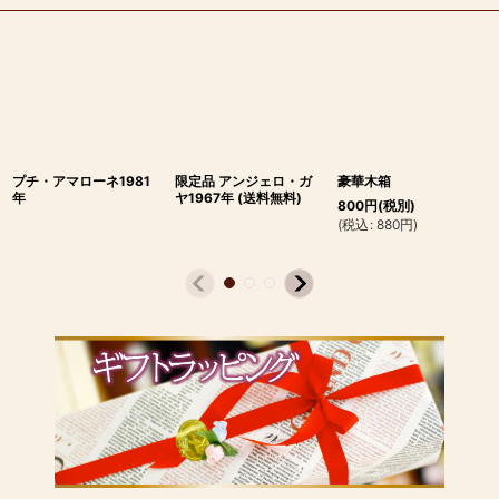
プチ・アマローネ1981
限定品 アンジェロ・ガ
豪華木箱
年
ヤ1967年 (送料無料)
800
円
(税別)
(
税込
:
880
円
)