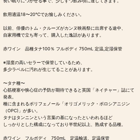
長い眠りにつかせる事で、少しずつ飲み頃に達してきます。
飲用適温18〜20℃でお愉しみください。
以前、俳優のトム・クルーズがカンヌ映画祭に出席する途中、
自家用機で立ち寄って、購入した逸話があります。
赤ワイン 品種タナ100％ フルボディ 750mL 定温,定湿保管
※湿度の高いセラーで保管しているため、
多少ラベルに汚れが生じてることがあります。
〜タナ種〜
心筋梗塞や狭心症の予防が期待できると英国「ネイチャー」誌にて
発表。
種に含まれるポリフェノール「オリゴメリック・ポロシアニジン
（OPC)」が多い。
タナはタンニンという言葉の基になったといわれるほど
しっかりとした構成になっており半世紀以上、熟成する品種。
赤ワイン フルボディ 750mL 定温輸送、定温保管