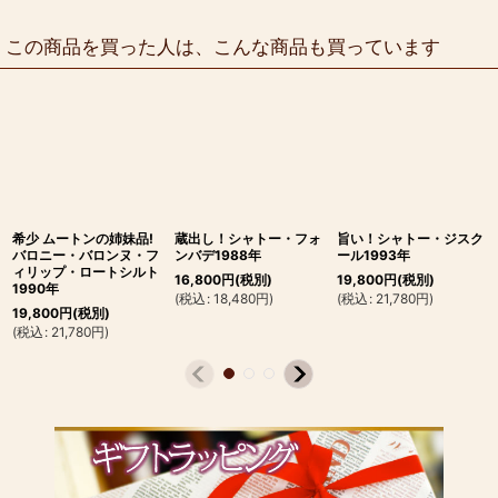
この商品を買った人は、こんな商品も買っています
希少 ムートンの姉妹品!
蔵出し！シャトー・フォ
旨い！シャトー・ジスク
バロニー・バロンヌ・フ
ンバデ1988年
ール1993年
ィリップ・ロートシルト
16,800
円
(税別)
19,800
円
(税別)
1990年
(
税込
:
18,480
円
)
(
税込
:
21,780
円
)
19,800
円
(税別)
(
税込
:
21,780
円
)