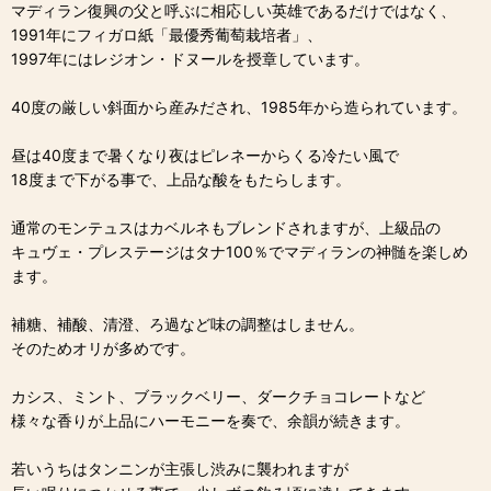
マディラン復興の父と呼ぶに相応しい英雄であるだけではなく、
1991年にフィガロ紙「最優秀葡萄栽培者」、
1997年にはレジオン・ドヌールを授章しています。
40度の厳しい斜面から産みだされ、1985年から造られています。
昼は40度まで暑くなり夜はピレネーからくる冷たい風で
18度まで下がる事で、上品な酸をもたらします。
通常のモンテュスはカベルネもブレンドされますが、上級品の
キュヴェ・プレステージはタナ100％でマディランの神髄を楽しめ
ます。
補糖、補酸、清澄、ろ過など味の調整はしません。
そのためオリが多めです。
カシス、ミント、ブラックベリー、ダークチョコレートなど
様々な香りが上品にハーモニーを奏で、余韻が続きます。
若いうちはタンニンが主張し渋みに襲われますが