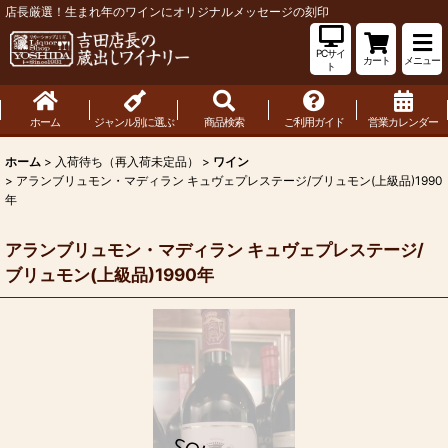
店長厳選！生まれ年のワインにオリジナルメッセージの刻印
PCサイ
カート
メニュー
ト
ホーム
ジャンル別に選ぶ
商品検索
ご利用ガイド
営業カレンダー
ホーム
>
入荷待ち（再入荷未定品）
>
ワイン
>
アランブリュモン・マディラン キュヴェプレステージ/ブリュモン(上級品)1990
年
アランブリュモン・マディラン キュヴェプレステージ/
ブリュモン(上級品)1990年