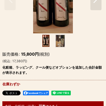
販売価格
:
15,800
円
(税別)
(
税込
:
17,380
円
)
化粧箱、ラッピング、クール便などオプションを追加した合計金額
が表示されます。
在庫わずか
Facebookでシェア