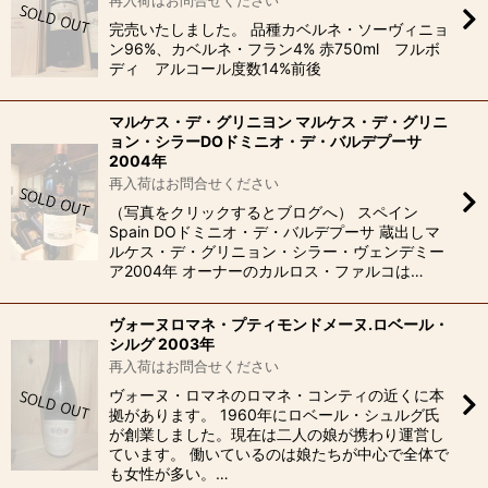
再入荷はお問合せください
完売いたしました。 品種カベルネ・ソーヴィニョ
ン96%、カベルネ・フラン4% 赤750ml フルボ
ディ アルコール度数14%前後
マルケス・デ・グリニヨン マルケス・デ・グリニ
ョン・シラーDOドミニオ・デ・バルデプーサ
2004年
再入荷はお問合せください
（写真をクリックするとブログへ） スペイン
Spain DOドミニオ・デ・バルデプーサ 蔵出しマ
ルケス・デ・グリニョン・シラー・ヴェンデミー
ア2004年 オーナーのカルロス・ファルコは…
ヴォーヌロマネ・プティモンドメーヌ.ロベール・
シルグ 2003年
再入荷はお問合せください
ヴォーヌ・ロマネのロマネ・コンティの近くに本
拠があります。 1960年にロベール・シュルグ氏
が創業しました。現在は二人の娘が携わり運営し
ています。 働いているのは娘たちが中心で全体で
も女性が多い。…