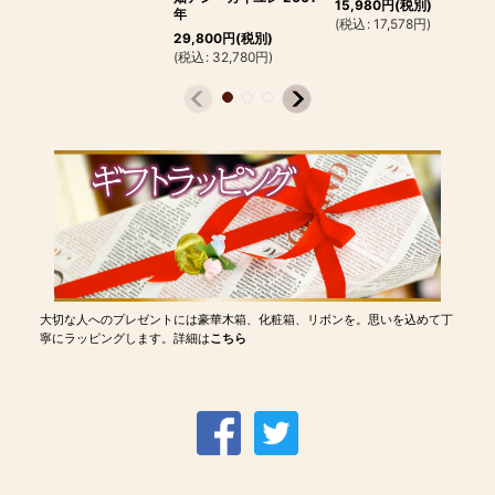
15,980
円
(税別)
年
(
税込
:
17,578
円
)
29,800
円
(税別)
(
税込
:
32,780
円
)
大切な人へのプレゼントには豪華木箱、化粧箱、リボンを。思いを込めて丁
寧にラッピングします。詳細は
こちら