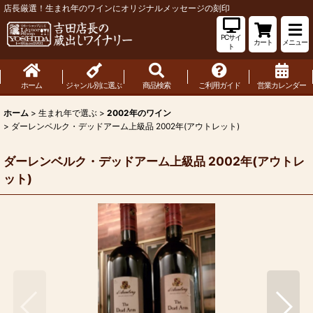
店長厳選！生まれ年のワインにオリジナルメッセージの刻印
PCサイ
カート
メニュー
ト
ホーム
ジャンル別に選ぶ
商品検索
ご利用ガイド
営業カレンダー
ホーム
>
生まれ年で選ぶ
>
2002年のワイン
>
ダーレンベルク・デッドアーム上級品 2002年(アウトレット)
ダーレンベルク・デッドアーム上級品 2002年(アウトレ
ット)