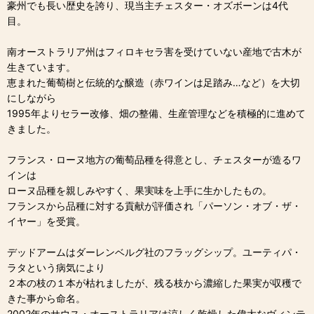
豪州でも長い歴史を誇り、現当主チェスター・オズボーンは4代
目。
南オーストラリア州はフィロキセラ害を受けていない産地で古木が
生きています。
恵まれた葡萄樹と伝統的な醸造（赤ワインは足踏み…など）を大切
にしながら
1995年よりセラー改修、畑の整備、生産管理などを積極的に進めて
きました。
フランス・ローヌ地方の葡萄品種を得意とし、チェスターが造るワ
インは
ローヌ品種を親しみやすく、果実味を上手に生かしたもの。
フランスから品種に対する貢献が評価され「パーソン・オブ・ザ・
イヤー」を受賞。
デッドアームはダーレンベルグ社のフラッグシップ。ユーティパ・
ラタという病気により
２本の枝の１本が枯れましたが、残る枝から濃縮した果実が収穫で
きた事から命名。
2002年のサウス・オーストラリアは涼しく乾燥した偉大なヴィンテ