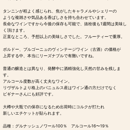
タンニンが程よく感じられ、焦がしたキャラメルやシェリーの
ような複雑さや気品ある香ばしさを持ち合わせています。
長命なワインですから今後の保存も可能で、抜栓後も1週間は美味し
く頂けます。
正直なところ、予想以上の美味しさでした。フルーティーで重厚。
ボルドー、ブルゴーニュのヴィンテージワイン（古酒）の価格が
上昇する中、本当にリーズナブルで有難いですね。
普通の醸造とは異なり、発酵中に酒精強化し天然の甘みを残しま
す。
アルコール度数が高く丈夫なワイン。
リヴザルトより格上のバニュルス産はワイン通の方だけでなく
ビギナーさんにも好評です。
大樽や大瓶での保存になるため出荷時にコルクが打たれ
新しいエチケットが貼られます。
品種：グルナッシュノワール100％ アルコール16〜19％