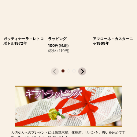
ガッティナーラ・レトロ
ラッピング
アマローネ・カスターニ
ボトル1972年
ャ1969年
100
円
(税別)
(
税込
:
110
円
)
大切な人へのプレゼントには豪華木箱、化粧箱、リボンを。思いを込めて丁