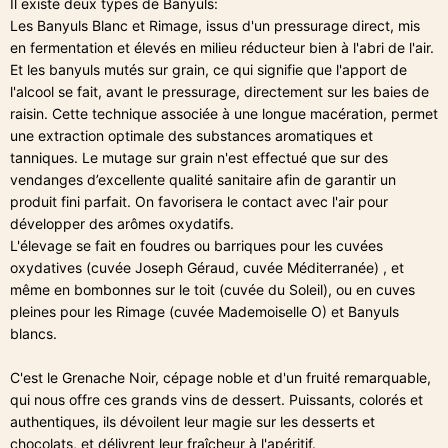
Il existe deux types de Banyuls:
Les Banyuls Blanc et Rimage, issus d'un pressurage direct, mis
en fermentation et élevés en milieu réducteur bien à l'abri de l'air.
Et les banyuls mutés sur grain, ce qui signifie que l'apport de
l'alcool se fait, avant le pressurage, directement sur les baies de
raisin. Cette technique associée à une longue macération, permet
une extraction optimale des substances aromatiques et
tanniques. Le mutage sur grain n'est effectué que sur des
vendanges d’excellente qualité sanitaire afin de garantir un
produit fini parfait. On favorisera le contact avec l'air pour
développer des arômes oxydatifs.
L'élevage se fait en foudres ou barriques pour les cuvées
oxydatives (cuvée Joseph Géraud, cuvée Méditerranée) , et
même en bombonnes sur le toit (cuvée du Soleil), ou en cuves
pleines pour les Rimage (cuvée Mademoiselle O) et Banyuls
blancs.
C'est le Grenache Noir, cépage noble et d'un fruité remarquable,
qui nous offre ces grands vins de dessert. Puissants, colorés et
authentiques, ils dévoilent leur magie sur les desserts et
chocolats, et délivrent leur fraîcheur à l'apéritif.