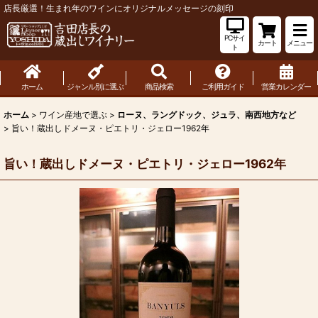
店長厳選！生まれ年のワインにオリジナルメッセージの刻印
PCサイ
カート
メニュー
ト
ホーム
ジャンル別に選ぶ
商品検索
ご利用ガイド
営業カレンダー
ホーム
>
ワイン産地で選ぶ
>
ローヌ、ラングドック、ジュラ、南西地方など
>
旨い！蔵出しドメーヌ・ピエトリ・ジェロー1962年
旨い！蔵出しドメーヌ・ピエトリ・ジェロー1962年