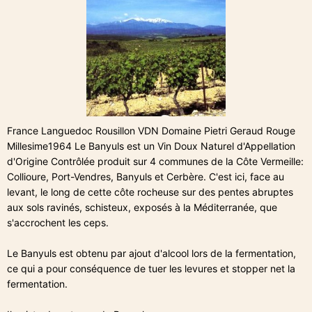
France Languedoc Rousillon VDN Domaine Pietri Geraud Rouge
Millesime1964 Le Banyuls est un Vin Doux Naturel d'Appellation
d'Origine Contrôlée produit sur 4 communes de la Côte Vermeille:
Collioure, Port-Vendres, Banyuls et Cerbère. C'est ici, face au
levant, le long de cette côte rocheuse sur des pentes abruptes
aux sols ravinés, schisteux, exposés à la Méditerranée, que
s'accrochent les ceps.
Le Banyuls est obtenu par ajout d'alcool lors de la fermentation,
ce qui a pour conséquence de tuer les levures et stopper net la
fermentation.