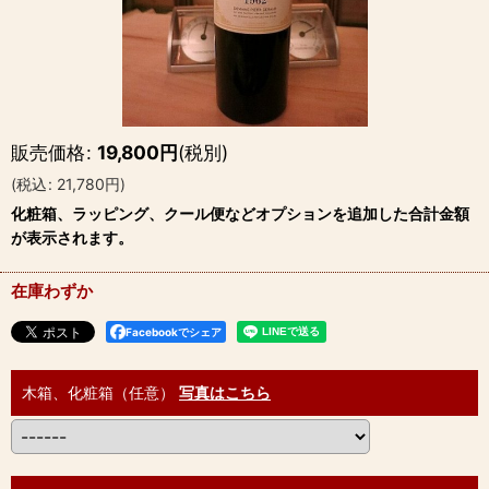
販売価格
:
19,800
円
(税別)
(
税込
:
21,780
円
)
化粧箱、ラッピング、クール便などオプションを追加した合計金額
が表示されます。
在庫わずか
Facebookでシェア
木箱、化粧箱（任意）
写真はこちら