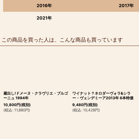
2016年
2017年
2021年
この商品を買った人は、こんな商品も買っています
蔵出し!ドメーヌ・クラヴリエ・ブルゴ
ワイナット？ネロダーヴォラ&シラ
ーニュ 1994年
ー・ヴェンデミーア2013年 6本特価
10,800
円
(税別)
9,480
円
(税別)
(
税込
:
11,880
円
)
(
税込
:
10,428
円
)