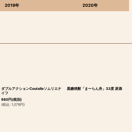
2019年
2020年
ダブルアクションCoutalleソムリエナ
黒糖焼酎「まーらん舟」33度 原酒
イフ
980
円
(税別)
(
税込
:
1,078
円
)