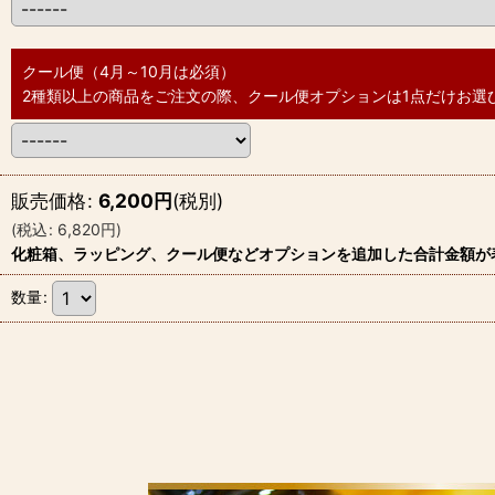
クール便（4月～10月は必須）
2種類以上の商品をご注文の際、クール便オプションは1点だけお選
販売価格
:
6,200
円
(税別)
(
税込
:
6,820
円
)
化粧箱、ラッピング、クール便などオプションを追加した合計金額が
数量
: