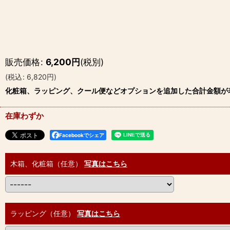
販売価格
:
6,200
円
(税別)
(
税込
:
6,820
円
)
化粧箱、ラッピング、クール便などオプションを追加した合計金額が
在庫わずか
Facebookでシェア
木箱、化粧箱（任意）
写真はこちら
ラッピング（任意）
写真はこちら