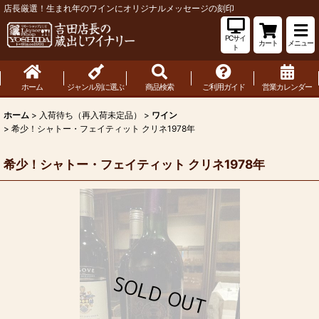
店長厳選！生まれ年のワインにオリジナルメッセージの刻印
PCサイ
カート
メニュー
ト
ホーム
ジャンル別に選ぶ
商品検索
ご利用ガイド
営業カレンダー
ホーム
>
入荷待ち（再入荷未定品）
>
ワイン
>
希少！シャトー・フェイティット クリネ1978年
希少！シャトー・フェイティット クリネ1978年