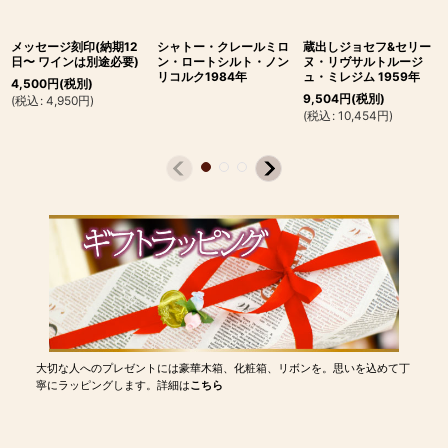
メッセージ刻印(納期12
シャトー・クレールミロ
蔵出しジョセフ&セリー
日〜 ワインは別途必要)
ン・ロートシルト・ノン
ヌ・リヴサルトルージ
リコルク1984年
ュ・ミレジム 1959年
4,500
円
(税別)
9,504
円
(税別)
(
税込
:
4,950
円
)
(
税込
:
10,454
円
)
大切な人へのプレゼントには豪華木箱、化粧箱、リボンを。思いを込めて丁
寧にラッピングします。詳細は
こちら