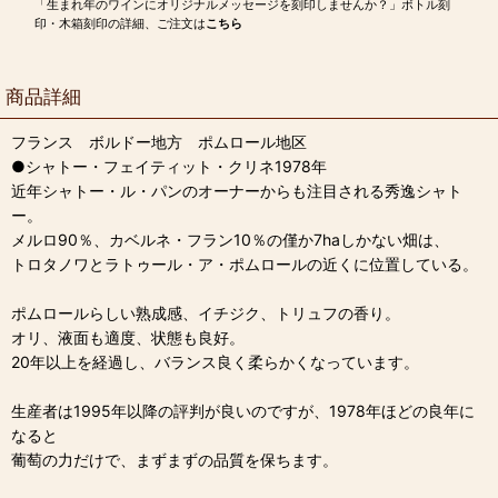
「生まれ年のワインにオリジナルメッセージを刻印しませんか？」ボトル刻
印・木箱刻印の詳細、ご注文は
こちら
商品詳細
フランス ボルドー地方 ポムロール地区
●シャトー・フェイティット・クリネ1978年
近年シャトー・ル・パンのオーナーからも注目される秀逸シャト
ー。
メルロ90％、カベルネ・フラン10％の僅か7haしかない畑は、
トロタノワとラトゥール・ア・ポムロールの近くに位置している。
ポムロールらしい熟成感、イチジク、トリュフの香り。
オリ、液面も適度、状態も良好。
20年以上を経過し、バランス良く柔らかくなっています。
生産者は1995年以降の評判が良いのですが、1978年ほどの良年に
なると
葡萄の力だけで、まずまずの品質を保ちます。