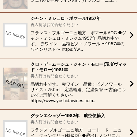
ジャン・ミシュロ・ポマール1957年
再入荷はお問合せください
フランス・ブルゴーニュ地方 ポマールAOC ●ジ
ャン・ミシュロ・ミレジム1957年 品切れ中で
す。 赤ワイン 品種ピノ・ノワール 〜1957年の
ワインリスト〜 https://w…
クロ・デ・ムーシュ・ジャン・モロー(現ダヴィッ
ド・モロー)1981年
再入荷はお問合せください
品切れ中です。 赤ワイン 品種：ピノノワール
サイズ：750ml 定温輸送、定温保管 〜古酒につ
いてご理解ください〜
https://www.yoshidawines.com…
グランエシェゾー1982年 航空便輸入
再入荷はお問合せください
フランス ブルゴーニュ地方 コート・ド・ニュ
イ グランクリュ(特級畑) ●蔵出しノンリコル