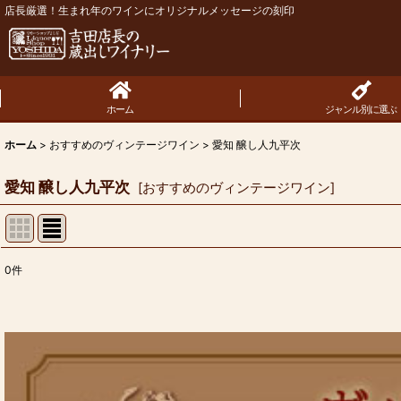
店長厳選！生まれ年のワインにオリジナルメッセージの刻印
ホーム
ジャンル別に選ぶ
ホーム
>
おすすめのヴィンテージワイン
>
愛知 醸し人九平次
愛知 醸し人九平次
[
おすすめのヴィンテージワイン
]
0
件
表示数
:
並び順
: