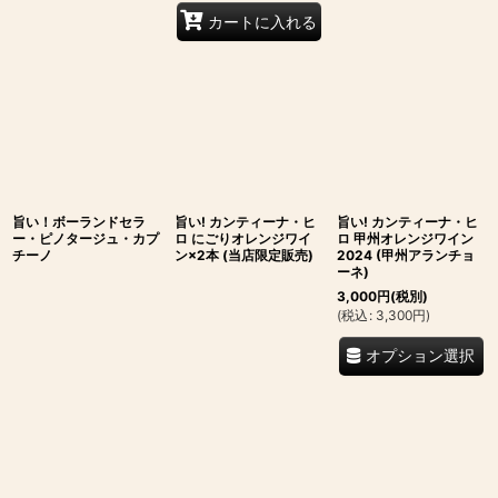
カートに入れる
旨い！ボーランドセラ
旨い! カンティーナ・ヒ
旨い! カンティーナ・ヒ
ー・ピノタージュ・カプ
ロ にごりオレンジワイ
ロ 甲州オレンジワイン
チーノ
ン×2本 (当店限定販売)
2024 (甲州アランチョ
ーネ)
3,000
円
(税別)
(
税込
:
3,300
円
)
オプション選択