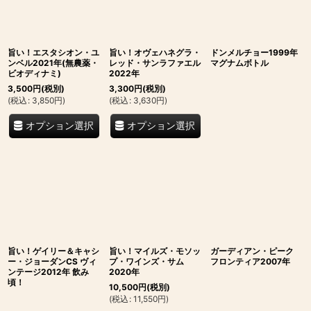
並び順
:
絞り込む
旨い！エスタシオン・ユ
旨い！オヴェハネグラ・
ドンメルチョー1999年
ンベル2021年(無農薬・
レッド・サンラファエル
マグナムボトル
ビオディナミ)
2022年
3,500
円
(税別)
3,300
円
(税別)
(
税込
:
3,850
円
)
(
税込
:
3,630
円
)
オプション選択
オプション選択
旨い！ゲイリー＆キャシ
旨い！マイルズ・モソッ
ガーディアン・ピーク
ー・ジョーダンCS ヴィ
プ・ワインズ・サム
フロンティア2007年
ンテージ2012年 飲み
2020年
頃！
10,500
円
(税別)
(
税込
:
11,550
円
)