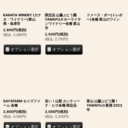
KANATA WINERY (カナ
限定品 山藤ぶとう園
ドメーヌ・ボー(トレボ
タ・ワイナリー)富山
YAMAFUJI ホーライサ
ー)各種 富山のワイン
県・魚津市
ンワイナリー各種 富山
市
2,800
円
(税別)
2,500
円
(税別)
(
税込
:
3,080
円
)
(
税込
:
2,750
円
)
オプション選択
オプション選択
SAYSFARM セイズファ
旨い！山梨 カンティー
富山 山藤ぶどう園！
ーム 各種
ナ・ヒロ各種 限定品
YAMAFUJI 新酒 2022
年
3,800
円
(税別)
3,000
円
(税別)
(
税込
:
4,180
円
)
(
税込
:
3,300
円
)
オプション選択
オプション選択