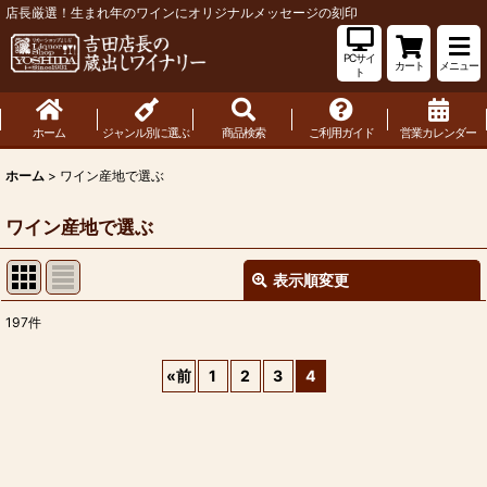
店長厳選！生まれ年のワインにオリジナルメッセージの刻印
PCサイ
カート
メニュー
ト
ホーム
ジャンル別に選ぶ
商品検索
ご利用ガイド
営業カレンダー
ホーム
>
ワイン産地で選ぶ
ワイン産地で選ぶ
表示順変更
閉じる
197
件
サブカテゴリ
:
«
前
1
2
3
4
表示数
: