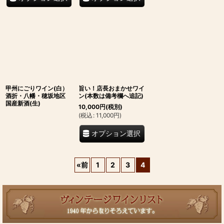
甲州にごりワイン(白）
旨い！店長おまかせワイ
酒折・八幡・穂坂地区
ン(本数は備考欄へ追記)
国産新酒(生)
10,000
円
(税別)
(
税込
:
11,000
円
)
オプション選択
«
前
1
2
3
4