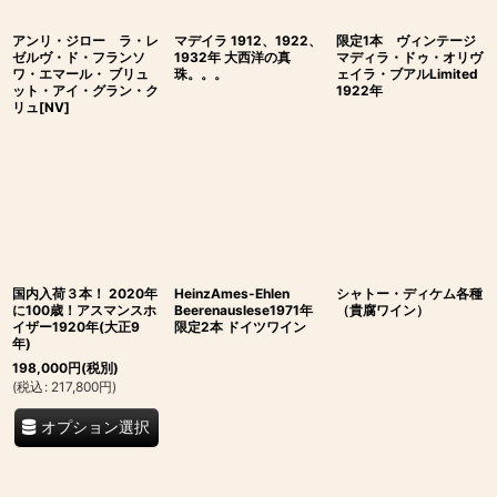
アンリ・ジロー ラ・レ
マデイラ 1912、1922、
限定1本 ヴィンテージ
ゼルヴ・ド・フランソ
1932年 大西洋の真
マディラ・ドゥ・オリヴ
ワ・エマール・ ブリュ
珠。。。
ェイラ・ブアルLimited
ット・アイ・グラン・ク
1922年
リュ[NV]
国内入荷３本！ 2020年
HeinzAmes-Ehlen
シャトー・ディケム各種
に100歳！アスマンスホ
Beerenauslese1971年
（貴腐ワイン）
イザー1920年(大正9
限定2本 ドイツワイン
年)
198,000
円
(税別)
(
税込
:
217,800
円
)
オプション選択