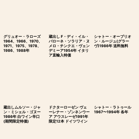
グリュオー・ラローズ
蔵出し F・ディ・イル・
シャトー・オーブリオ
1964、1966、1970、
バローネ・ソラリア・ヌ
ン・ルージュ(グラー
1971、1975、1978、
メロ・チンクエ・ヴェン
ヴ)1986年 送料無料
1986、1988年
デミーア1954年 イタリ
ア直輸入特価
蔵出しムルソー・ジャ
ドクターローゼン ヴェ
シャトー・ラトゥール
ン・ミシェル・ゴヌー
ーレナー・ゾンネンウー
1967〜1994年 各年
1986年 白ワイン辛口
ア アウスレーゼ1991年
(期間限定特価)
限定12本 ドイツワイン