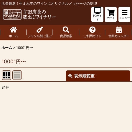
店長厳選！生まれ年のワインにオリジナルメッセージの刻印
PCサイ
カート
メニュー
ト
ホーム
ジャンル別に選ぶ
商品検索
ご利用ガイド
営業カレンダー
ホーム
>
10001円〜
10001円〜
表示順変更
閉じる
31
件
表示数
:
並び順
:
絞り込む