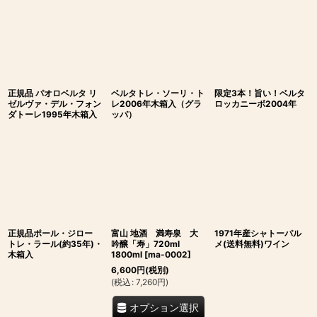
正規品 パオロベルタ リ
ベルタトレ・ソーリ・ト
限定3本！旨い！ベルタ
ゼルヴァ・デル・フォン
レ2006年木箱入（グラ
ロッカニーボ2004年
ダトーレ1995年木箱入
ッパ）
正規品ポール・ジロー
富山 地酒 満寿泉 大
1971年産シャトーパル
トレ・ラール(約35年)・
吟醸「寿」720ml
メ(送料無料)ワイン
木箱入
1800ml
[
ma-0002
]
6,600
円
(税別)
(
税込
:
7,260
円
)
オプション選択