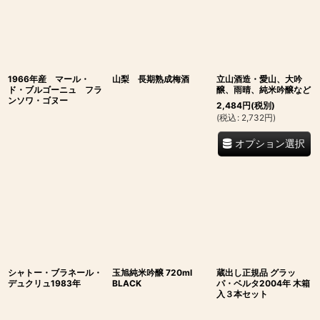
1966年産 マール・
山梨 長期熟成梅酒
立山酒造・愛山、大吟
ド・ブルゴーニュ フラ
醸、雨晴、純米吟醸など
ンソワ・ゴヌー
2,484
円
(税別)
(
税込
:
2,732
円
)
オプション選択
シャトー・ブラネール・
玉旭純米吟醸 720ml
蔵出し正規品 グラッ
デュクリュ1983年
BLACK
パ・ベルタ2004年 木箱
入３本セット