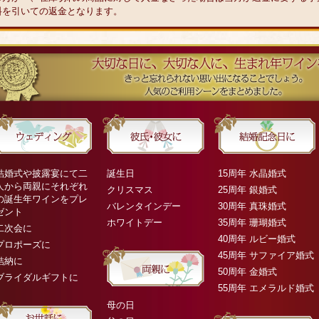
料を引いての返金となります。
結婚式や披露宴にて二
誕生日
15周年 水晶婚式
人から両親にそれぞれ
クリスマス
25周年 銀婚式
の誕生年ワインをプレ
バレンタインデー
30周年 真珠婚式
ゼント
ホワイトデー
35周年 珊瑚婚式
二次会に
40周年 ルビー婚式
プロポーズに
45周年 サファイア婚式
結納に
50周年 金婚式
ブライダルギフトに
55周年 エメラルド婚式
母の日