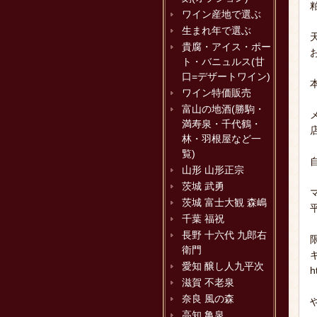
ワイン産地で選ぶ
生まれ年で選ぶ
貴腐・アイス・ポー
ト・バニュルス(甘
口=デザートワイン)
ワイン特価販売
富山の地酒(勝駒・
満寿泉・千代鶴・
林・羽根屋など一
覧)
山形 山形正宗
茨城 武勇
茨城 富士大観 森嶋
千葉 福祝
長野 十六代 九郎右
衛門
愛知 醸し人九平次
h
滋賀 不老泉
奈良 風の森
高知 亀泉