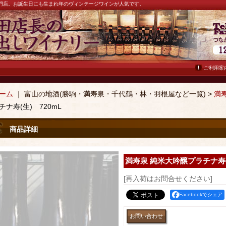
ン専門店。お誕生日にも生まれ年のヴィンテージワインが人気です。
ご利用案
ーム
｜ 富山の地酒(勝駒・満寿泉・千代鶴・林・羽根屋など一覧) >
満
チナ寿(生) 720mL
商品詳細
満寿泉 純米大吟醸プラチナ寿(生
[再入荷はお問合せください]
Facebookでシェア