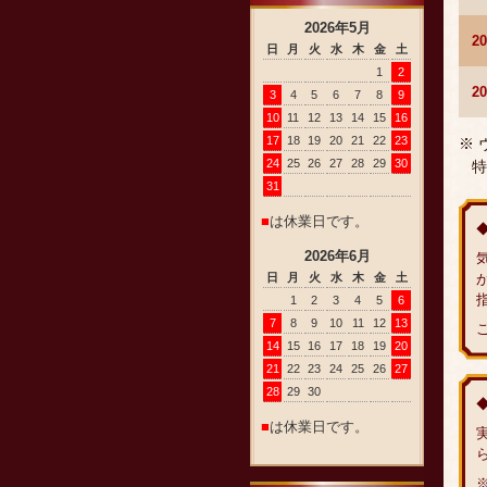
2026
年
5
月
2
日
月
火
水
木
金
土
1
2
2
3
4
5
6
7
8
9
10
11
12
13
14
15
16
17
18
19
20
21
22
23
※
24
25
26
27
28
29
30
特
31
■
は休業日です。
2026
年
6
月
日
月
火
水
木
金
土
1
2
3
4
5
6
7
8
9
10
11
12
13
14
15
16
17
18
19
20
21
22
23
24
25
26
27
28
29
30
■
は休業日です。