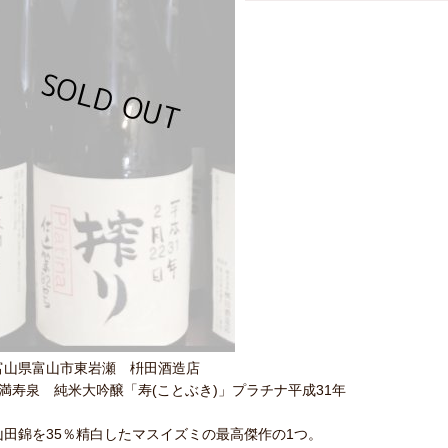
富山県富山市東岩瀬 枡田酒造店
●満寿泉 純米大吟醸「寿(ことぶき)」プラチナ平成31年
山田錦を35％精白したマスイズミの最高傑作の1つ。