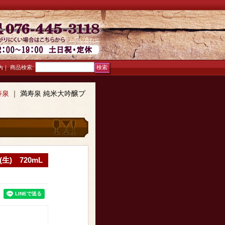
お問い合わせ
｜
商品検索
:
内
寿泉
｜
満寿泉 純米大吟醸プ
) 720mL