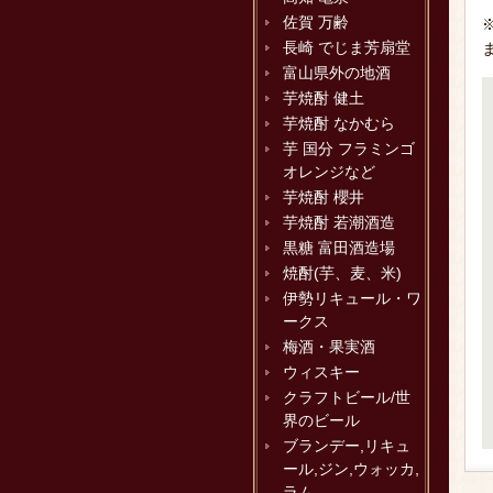
佐賀 万齢
長崎 でじま芳扇堂
富山県外の地酒
芋焼酎 健土
芋焼酎 なかむら
芋 国分 フラミンゴ
オレンジなど
芋焼酎 櫻井
芋焼酎 若潮酒造
黒糖 富田酒造場
焼酎(芋、麦、米)
伊勢リキュール・ワ
ークス
梅酒・果実酒
ウィスキー
クラフトビール/世
界のビール
ブランデー,リキュ
ール,ジン,ウォッカ,
ラム