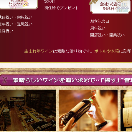
父の日
初任給でプレゼント
就任祝い・栄転祝い
創立記念日
定年祝い・退職祝い
周年祝い
退官祝い
開店祝い・開業祝い
生まれ年ワイン
は素敵な贈り物です。
ボトルや木箱
に刻印