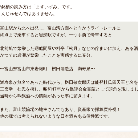
※銘柄の読み方は「ますいずみ」です。
まんじゅせんではありません。
富山駅から北へ出発し、富山湾方面へと向かうライトレールに
終点まで乗車すると岩瀬駅ですが、一つ手前で降車すると…
北前船で繁栄した廻船問屋や料亭「松月」などの佇まいに加え、ある酒
かつての岩瀬が繁栄したことを実感するに充分。
〜富山県富山市東岩瀬町 桝田酒造店 満寿泉〜
満寿泉が無名であった時代から、桝田敬次郎氏は能登杜氏四天王と名を
三盃幸一杜氏を擁し、昭和47年から鑑評会金賞蔵として頭角を現しま
当時から吟醸酒への情熱があった事に驚きます。
また、富山競輪場の地主さんでもあり、資産家で採算度外視！
他の蔵では考えられないような日本酒もある個性派です。