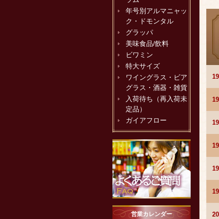
年号別アルマニャッ
ク・ドモンタル
グラッパ
美味食品/飲料
ビワミン
特大サイズ
1
ワイングラス・ビア
グラス・酒器・雑貨
入荷待ち（再入荷未
1
定品）
ガイアフロー
1
1
1
1
2
営業カレンダー