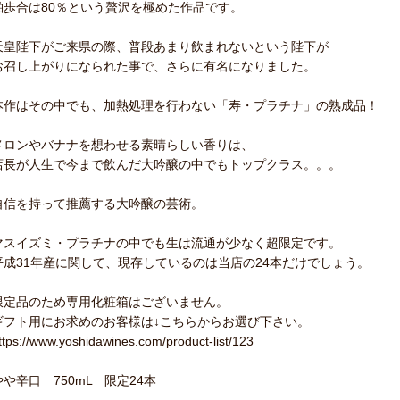
粕歩合は80％という贅沢を極めた作品です。
天皇陛下がご来県の際、普段あまり飲まれないという陛下が
お召し上がりになられた事で、さらに有名になりました。
本作はその中でも、加熱処理を行わない「寿・プラチナ」の熟成品！
メロンやバナナを想わせる素晴らしい香りは、
店長が人生で今まで飲んだ大吟醸の中でもトップクラス。。。
自信を持って推薦する大吟醸の芸術。
マスイズミ・プラチナの中でも生は流通が少なく超限定です。
平成31年産に関して、現存しているのは当店の24本だけでしょう。
限定品のため専用化粧箱はございません。
ギフト用にお求めのお客様は↓こちらからお選び下さい。
ttps://www.yoshidawines.com/product-list/123
やや辛口 750mL 限定24本