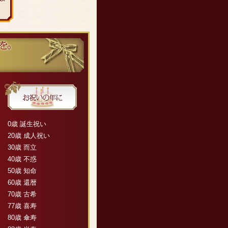
0歳 誕生祝い
20歳 成人祝い
30歳 而立
40歳 不惑
50歳 知命
60歳 還暦
70歳 古希
77歳 喜寿
80歳 傘寿