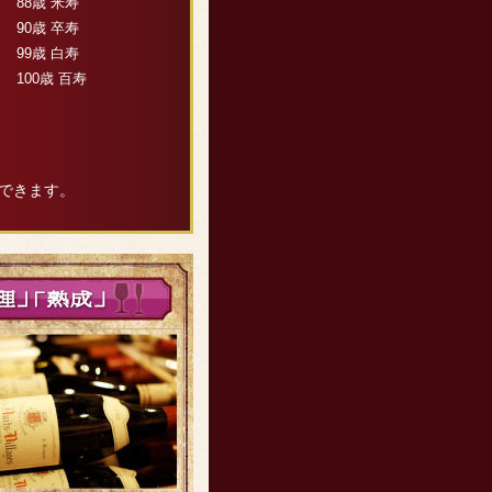
88歳 米寿
90歳 卒寿
99歳 白寿
100歳 百寿
できます。