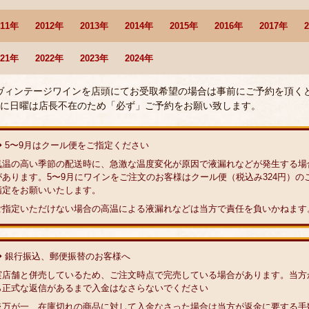
011年
2012年
2013年
2014年
2015年
2016年
2017年
021年
2022年
2023年
2024年
 ヴィンテージワインを店頭にてお受取希望の場合は事前にご予約を頂く
に日曜は店長不在のため「必ず」ご予約をお願い致します。
◆ 5〜9月はクール便をご指定ください
気温の高い季節の配送時に、急激な温度変化が原因で液漏れなどが発生する場
があります。5〜9月にワインをご注文のお客様はクール便（税込み324円）の
指定をお願いいたします。
ご指定いただけない場合の高温による液漏れなどは当方で責任を負いかねます
◆ 銀行振込、郵便振替のお客様へ
実店舗と併売しているため、ご注文時点で完売している場合があります。当方
ら正式な返信があるまで入金はなさらないでください
※万が一、在庫切れの商品に対して入金なさった場合は当方が返金に要する手