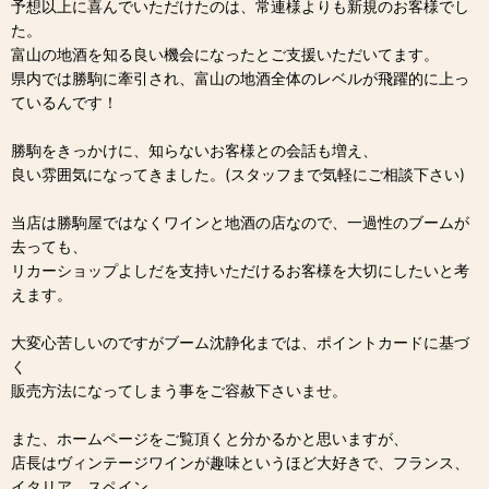
予想以上に喜んでいただけたのは、常連様よりも新規のお客様でし
た。
富山の地酒を知る良い機会になったとご支援いただいてます。
県内では勝駒に牽引され、富山の地酒全体のレベルが飛躍的に上っ
ているんです！
勝駒をきっかけに、知らないお客様との会話も増え、
良い雰囲気になってきました。(スタッフまで気軽にご相談下さい)
当店は勝駒屋ではなくワインと地酒の店なので、一過性のブームが
去っても、
リカーショップよしだを支持いただけるお客様を大切にしたいと考
えます。
大変心苦しいのですがブーム沈静化までは、ポイントカードに基づ
く
販売方法になってしまう事をご容赦下さいませ。
また、ホームページをご覧頂くと分かるかと思いますが、
店長はヴィンテージワインが趣味というほど大好きで、フランス、
イタリア、スペイン、