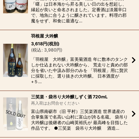
「曙」は日本海から昇る美しい日の出を想起し、
縁起が良いと命名されました。定番酒は淡麗辛口
で、地魚に合うように醸されています。料理の邪
魔をせず、和食に最適な…
羽根屋 大吟醸
3,618
円
(税別)
(
税込
:
3,980
円
)
「羽根屋 大吟醸」富美菊酒造 年に数本のタンク
しか仕込まれない大吟醸から、 荒走りと責めの部
分を省いた中汲み部分のみを 「羽根屋」用に贅沢
に採取した、選り抜きの大吟醸。 日本酒度が
+５…
三笑楽・袋吊り大吟醸しずく酒 720mL
再入荷はお問合せください
富山県南砺市（旧 平村）三笑楽酒造 世界遺産の
合掌集落で名高い山村に富山が誇る名蔵。 袋吊り
大吟醸は後継者の山崎英裕氏が 最高峰を目指した
作品です。 ●三笑楽 袋吊り大吟醸 酒造…