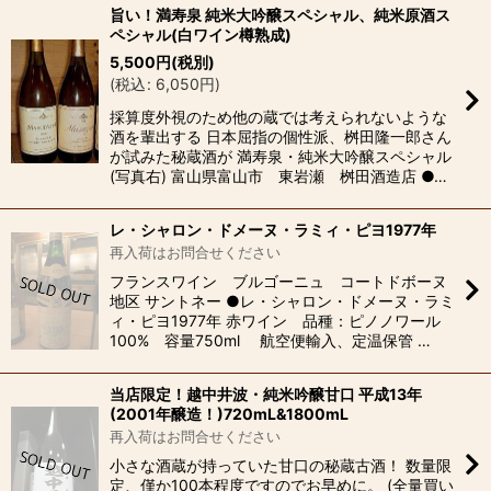
旨い！満寿泉 純米大吟醸スペシャル、純米原酒ス
ペシャル(白ワイン樽熟成)
5,500
円
(税別)
(
税込
:
6,050
円
)
採算度外視のため他の蔵では考えられないような
酒を輩出する 日本屈指の個性派、桝田隆一郎さん
が試みた秘蔵酒が 満寿泉・純米大吟醸スペシャル
(写真右) 富山県富山市 東岩瀬 桝田酒造店 ●…
レ・シャロン・ドメーヌ・ラミィ・ピヨ1977年
再入荷はお問合せください
フランスワイン ブルゴーニュ コートドボーヌ
地区 サントネー ●レ・シャロン・ドメーヌ・ラミ
ィ・ピヨ1977年 赤ワイン 品種：ピノノワール
100% 容量750ml 航空便輸入、定温保管 …
当店限定！越中井波・純米吟醸甘口 平成13年
(2001年醸造！)720mL&1800mL
再入荷はお問合せください
小さな酒蔵が持っていた甘口の秘蔵古酒！ 数量限
定、僅か100本程度ですのでお早めに。 (全量買い