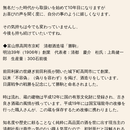
無名だった時代から取扱いを始めて10年目になりますが
お喜びの声を聞く度に、自分の事のように嬉しくなります。
その気持ちは今でも変わっていませんし、
今後も持ち続けていたいですね。
◆富山県高岡市京町 清都酒造場「勝駒」
明治39年（1906年）創業 代表者：清都 慶介 杜氏：上島健一
郎 生産量：300石前後
前田利家の世継ぎ前田利長が開いた城下町高岡市にて創業。
以来「不容偽」（偽りを容わず）を掲げ、酒造りをしています。
日露戦争の戦勝を記念にして勝駒と命名されました。
時は流れ、蔵の建物は平成12年に国の有形文化財に登録され、古き
良き酒蔵の風情が残っています。平成19年には国宝瑞龍寺の改修を
行った職人さんが、この蔵を保存するため改修に携わりました。
知名度や歴史に頼ることなく純粋に高品質の酒を世に出す現当主の
清都社長は商売っ気のない職人気質なので、初対面だと誤解される