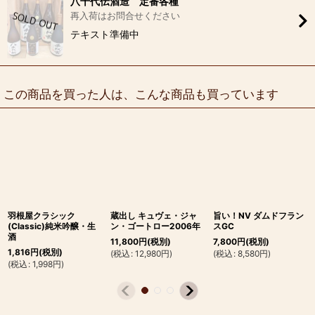
八千代伝酒造 定番各種
再入荷はお問合せください
テキスト準備中
この商品を買った人は、こんな商品も買っています
羽根屋クラシック
蔵出し キュヴェ・ジャ
旨い！NV ダムドフラン
(Classic)純米吟醸・生
ン・ゴートロー2006年
スGC
酒
11,800
円
(税別)
7,800
円
(税別)
1,816
円
(税別)
(
税込
:
12,980
円
)
(
税込
:
8,580
円
)
(
税込
:
1,998
円
)