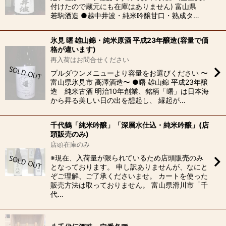
付けたので蔵元にも在庫はありません) 富山県
若駒酒造 ●越中井波・純米吟醸甘口・熟成タ…
氷見 曙 雄山錦・純米原酒 平成23年醸造(容量で価
格が違います)
再入荷はお問合せください
プルダウンメニューより容量をお選びください 〜
富山県氷見市 高澤酒造〜 ●曙 雄山錦 平成23年醸
造 純米古酒 明治10年創業、銘柄「曙」は日本海
から昇る美しい日の出を想起し、 縁起が…
千代鶴「純米吟醸」「深層水仕込・純米吟醸」(店
頭販売のみ)
店頭在庫のみ
※現在、入荷量が限られているため店頭販売のみ
となっております。 申し訳ありませんが、なにと
ぞご理解、ご了承くださいませ。 カートを使った
販売方法は取っておりません。 富山県滑川市「千
代…