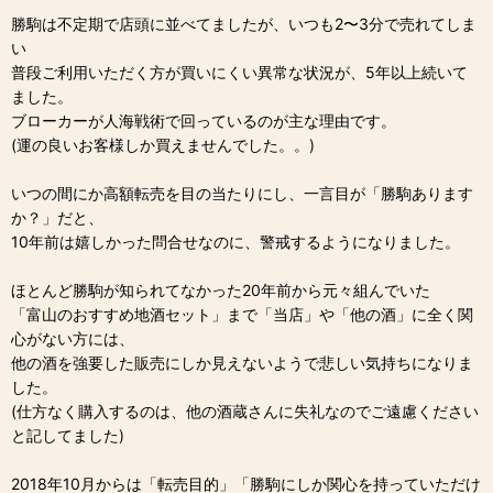
勝駒は不定期で店頭に並べてましたが、いつも2〜3分で売れてしま
い
普段ご利用いただく方が買いにくい異常な状況が、5年以上続いて
ました。
ブローカーが人海戦術で回っているのが主な理由です。
(運の良いお客様しか買えませんでした。。)
いつの間にか高額転売を目の当たりにし、一言目が「勝駒あります
か？」だと、
10年前は嬉しかった問合せなのに、警戒するようになりました。
ほとんど勝駒が知られてなかった20年前から元々組んでいた
「富山のおすすめ地酒セット」まで「当店」や「他の酒」に全く関
心がない方には、
他の酒を強要した販売にしか見えないようで悲しい気持ちになりま
した。
(仕方なく購入するのは、他の酒蔵さんに失礼なのでご遠慮ください
と記してました)
2018年10月からは「転売目的」「勝駒にしか関心を持っていただけ