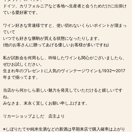
ドイツ、カリフォルニアなど各地へ生産者と会うためだけに出掛け
ている愛好家です。
ワイン好きな常連様ですと、使い切れないくらいポイントが溜まっ
ていて
いつでも好きな勝駒が買える状態になったりします。
(他のお客さんに贈ってあげる優しいお客様が多いですね)
私が試飲会を何周もし、吟味したワインも関心がございましたら、
ぜひお試しください。
生まれ年のプレゼントに人気のヴィンテージワインも1932〜2017
年まで揃ってます。
当店から何かしら新しい魅力を発見していただけると嬉しいです
ね。
みなさま、末永く宜しくお願い申し上げます。
リカーショップよしだ 店主より
※しぼりたてや純米生酒などの新酒は早期来店で購入確率は上がり