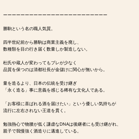
ーーーーーーーーーーーーーーーーーーーーーーーー
勝駒という名の職人気質。
四半世紀前から勝駒は商業主義を廃し、
数種類を目の行き届く数量しか製造しない。
杜氏や蔵人が変わってもブレが少なく
品質を保つのは清都社長が金儲けに関心が無いから。
量を造るより、日本の伝統を受け継ぎ
「永く造る」事に意義を感じる稀有な文化人である。
「お客様に喜ばれる酒を届けたい」という優しい気持ちが
流行に左右されない王道を貫く。
勉強熱心で物腰が低く謙虚なDNAは後継者にも受け継がれ、
親子で我慢強く酒造りに邁進している。