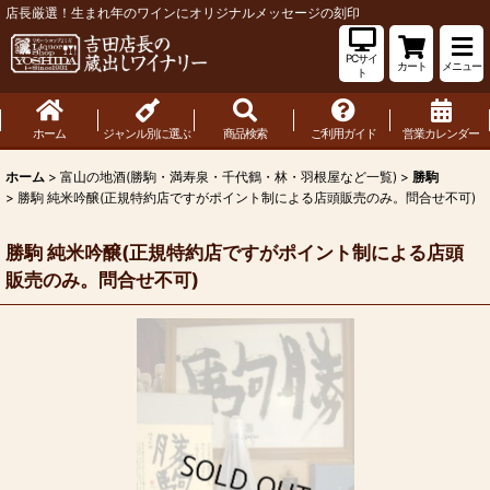
店長厳選！生まれ年のワインにオリジナルメッセージの刻印
PCサイ
カート
メニュー
ト
ホーム
ジャンル別に選ぶ
商品検索
ご利用ガイド
営業カレンダー
ホーム
>
富山の地酒(勝駒・満寿泉・千代鶴・林・羽根屋など一覧)
>
勝駒
>
勝駒 純米吟醸(正規特約店ですがポイント制による店頭販売のみ。問合せ不可)
勝駒 純米吟醸(正規特約店ですがポイント制による店頭
販売のみ。問合せ不可)