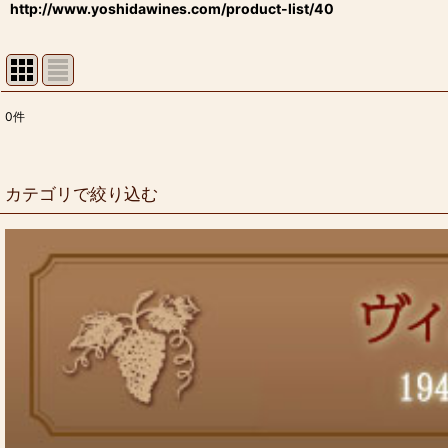
http://www.yoshidawines.com/product-list/40
0
件
表示数
:
並び順
:
カテゴリで絞り込む
クラフトビール/世界のビール (全商品)
富山のクラフトビール(地ビール)
地ビール 定番＆限定品
アメリカ・クラフトビール（U.S.A.Beer）
ドイツビール オーストリア