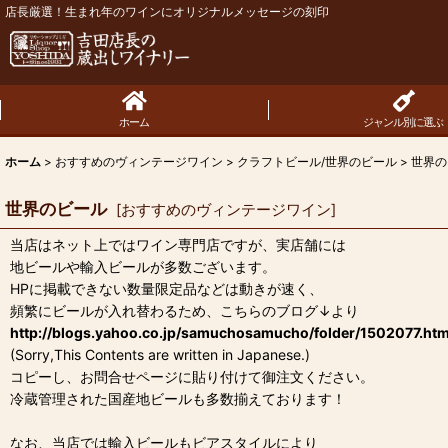
店長厳選！生まれ年のワインにオリジナルメッセージの刻印
ホーム
ジャンル別に選ぶ
ホーム
>
おすすめのヴィンテージワイン
>
クラフトビール/世界のビール
>
世界の
世界のビール
[
おすすめのヴィンテージワイン
]
当店はネット上ではワイン専門店ですが、実店舗には
地ビールや輸入ビールが多数ございます。
HPに掲載できない数量限定品などは動きが速く、
頻繁にビールが入れ替わるため、こちらのブログ↓より
http://blogs.yahoo.co.jp/samuchosamucho/folder/1502077.htm
(Sorry,This Contents are written in Japanese.)
コピーし、お問合せページに貼り付けて御注文ください。
冷蔵管理された国産地ビールも多数揃えております！
なお、当店では輸入ビールもビアスタイルにより