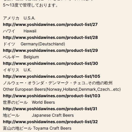
5〜13度で管理しております。
アメリカ U.S.A.
http://www.yoshidawines.com/product-list/27
ハワイ Hawaii
http://www.yoshidawines.com/product-list/28
ドイツ Germany(Deutschland)
http://www.yoshidawines.com/product-list/29
ベルギー Belgium
http://www.yoshidawines.com/product-list/30
イギリス U.K.
http://www.yoshidawines.com/product-list/105
ノルウェー・オランダ・デンマーク・チェコ..その他の欧州
Other European Beers(Norway,Holland,Denmark,Czech...etc)
http://www.yoshidawines.com/product-list/103
世界のビール World Beers
http://www.yoshidawines.com/product-list/31
地ビール Japanese Craft Beers
http://www.yoshidawines.com/product-list/32
富山の地ビール Toyama Craft Beers