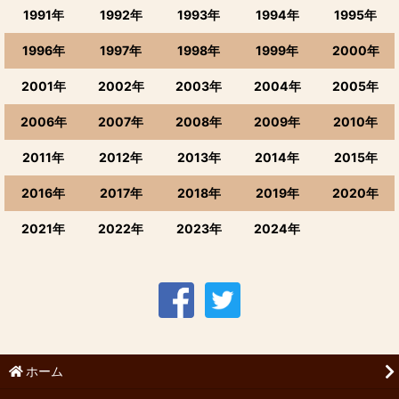
スロベニア、ハンガリー、ブルガリア、モルドバなど東欧
1991年
1992年
1993年
1994年
1995年
カリフォルニア・オレゴン・ワシントン州
1996年
1997年
1998年
1999年
2000年
オーストラリア
2001年
2002年
2003年
2004年
2005年
2006年
2007年
2008年
2009年
2010年
ニュージーランド
2011年
2012年
2013年
2014年
2015年
チリ・アルゼンチン・ウルグアイ
2016年
2017年
2018年
2019年
2020年
南アフリカワイン
2021年
2022年
2023年
2024年
タイワイン・インドワイン・その他の国
日本・国産ワイン
店長おまかせ
ホーム