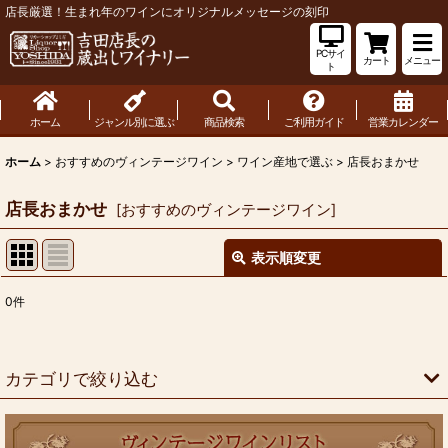
店長厳選！生まれ年のワインにオリジナルメッセージの刻印
PCサイ
カート
メニュー
ト
ホーム
ジャンル別に選ぶ
商品検索
ご利用ガイド
営業カレンダー
ホーム
>
おすすめのヴィンテージワイン
>
ワイン産地で選ぶ
>
店長おまかせ
店長おまかせ
[
おすすめのヴィンテージワイン
]
表示順変更
閉じる
0
件
表示数
:
並び順
:
カテゴリで絞り込む
絞り込む
ワイン産地で選ぶ (全商品)