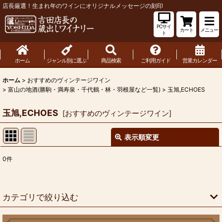
店長厳選！生まれ年のワインにオリジナルメッセージの刻印
PCサイ
カート
メニュー
ト
ホーム
ジャンル別に選ぶ
商品検索
ご利用ガイド
営業カレンダー
ホーム
>
おすすめのヴィンテージワイン
>
富山の地酒(勝駒・満寿泉・千代鶴・林・羽根屋など一覧)
>
玉旭,ECHOES
玉旭,ECHOES
[
おすすめのヴィンテージワイン
]
表示順変更
閉じる
0
件
表示数
:
並び順
:
カテゴリで絞り込む
絞り込む