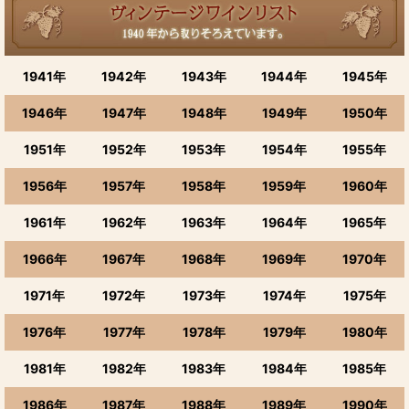
富山の地酒(勝駒・満寿泉・千代鶴・林・羽根屋など一覧) (全商
品)
イナガキヤストさんコラボ酒
1941年
1942年
1943年
1944年
1945年
満寿泉
1946年
1947年
1948年
1949年
1950年
千代鶴
1951年
1952年
1953年
1954年
1955年
羽根屋
1956年
1957年
1958年
1959年
1960年
初嵐、曙
1961年
1962年
1963年
1964年
1965年
勝駒
1966年
1967年
1968年
1969年
1970年
三笑楽
1971年
1972年
1973年
1974年
1975年
1976年
1977年
1978年
1979年
1980年
林
1981年
1982年
1983年
1984年
1985年
立山・成政・若鶴・よしのとも
1986年
1987年
1988年
1989年
1990年