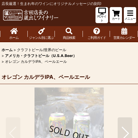
店長厳選！生まれ年のワインにオリジナルメッセージの刻印
PCサイ
カート
メニュー
ト
ホーム
ジャンル別に選ぶ
商品検索
ご利用ガイド
営業カレンダー
ホーム
>
クラフトビール/世界のビール
>
アメリカ・クラフトビール（U.S.A.Beer）
>
オレゴン カルデラIPA、ペールエール
オレゴン カルデラIPA、ペールエール