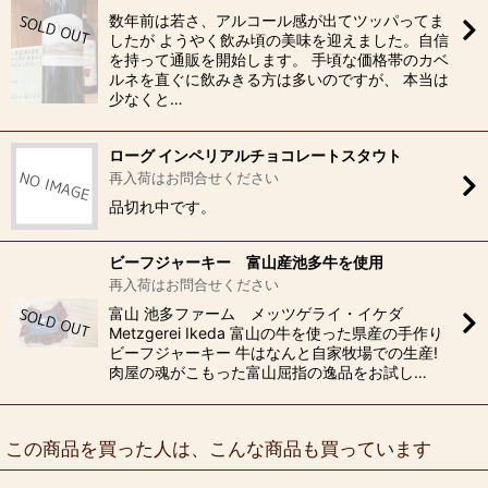
数年前は若さ、アルコール感が出てツッパってま
したが ようやく飲み頃の美味を迎えました。自信
を持って通販を開始します。 手頃な価格帯のカベ
ルネを直ぐに飲みきる方は多いのですが、 本当は
少なくと…
ローグ インペリアルチョコレートスタウト
再入荷はお問合せください
品切れ中です。
ビーフジャーキー 富山産池多牛を使用
再入荷はお問合せください
富山 池多ファーム メッツゲライ・イケダ
Metzgerei Ikeda 富山の牛を使った県産の手作り
ビーフジャーキー 牛はなんと自家牧場での生産!
肉屋の魂がこもった富山屈指の逸品をお試し…
この商品を買った人は、こんな商品も買っています