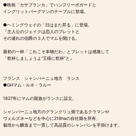
●映画「カサブランカ」でハンフリーボガードと
イングリットバーグマンのテーブルに登場。
●ヘミングウェイの「日はまた昇る」に登場。
『主人公のジェイクは恋人のブレットと
その連れの伯爵の３人でマムを開ける。
最初の一杯「これこそ本物だわ」とブレットは感激して
「乾杯しましょうよ“王様に乾杯”と』
フランス シャンパーニュ地方 ランス
●GHマム・ルネ・ラルー
1827年にマムの親族がランスに設立。
シャンパーニュ地方のグランクリュ畑であるクラマンや
ヴェルズネーなどを中心に218haの自社畑を所有、
栽培から醸造まで一貫して高品質のシャンパンを手掛けます。