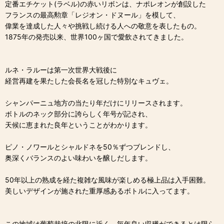
定番エチケット(ラベル)の赤いリボンは、ナポレオンが創設した
フランスの最高勲章「レジオン・ドヌール」を模して、
偉業を達成した人々や挑戦し続ける人への敬意を表したもの。
1875年の発売以来、世界100ヶ国で愛飲されてきました。
ルネ・ラルーは第一次世界大戦後に
経営再建を果たした会長名を冠した特別なキュヴェ。
シャンパーニュ地方の当たり年だけにリリースされます。
ボトルのネック部分に誇らしく年号が記され、
天候に恵まれた良年ということがわかります。
ピノ・ノワールとシャルドネを50％ずつブレンドし、
奥深くバランスのよい味わいを醸しだします。
50年以上の熟成を経た複雑な風味が楽しめる極上品は入手困難。
美しいデザインが施された重厚感あるボトルに入ってます。
この地域は葡萄栽培の北限に近く、毎年良い収穫ができるとは限ら