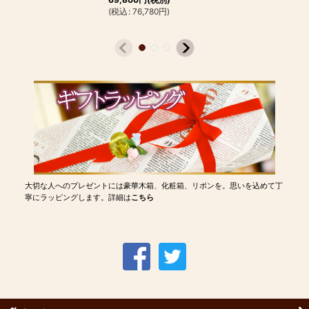
(
税込
:
76,780
円
)
大切な人へのプレゼントには豪華木箱、化粧箱、リボンを。思いを込めて丁
寧にラッピングします。詳細は
こちら