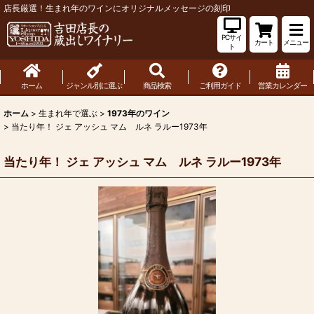
店長厳選！生まれ年のワインにオリジナルメッセージの刻印
PCサイ
カート
メニュー
ト
ホーム
ジャンル別に選ぶ
商品検索
ご利用ガイド
営業カレンダー
ホーム
>
生まれ年で選ぶ
>
1973年のワイン
>
当たり年！ ジェ アッシュ マム ルネ ラルー1973年
当たり年！ ジェ アッシュ マム ルネ ラルー1973年