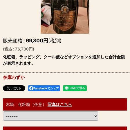
販売価格
:
69,800
円
(税別)
(
税込
:
76,780
円
)
化粧箱、ラッピング、クール便などオプションを追加した合計金額
が表示されます。
在庫わずか
Facebookでシェア
木箱、化粧箱（任意）
写真はこちら