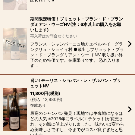
期間限定特価！ブリュット・ブラン・ド・ブラン
ダミアン・ウーゴNV(注：6本以上の購入をお願
いします)
再入荷はお問合せください
フランス・シャンパーニュ地方エペルネイ グラ
ンクリュ・シュイィ村 ●蔵出しブリュット・ブラ
ン・ド・ブランダミアン・ウーゴ NV 取り扱い終
了のため特価です。在庫限りです。 恐れ入りま
す…
旨い! モーリス・ショパン・レ・ザルパン・ブリ
ュットNV
11,800
円
(税別)
(
税込
:
12,980
円
)
在庫あり
最高のシャンパン発見！現地では争奪戦になるほ
どの人気 ※2026年にラベル(エチケット)が変更さ
れ、その際に値上がりしました。 味わいは変わら
ぬ美味しさですし、今までがコスパ良すぎたと思
います…