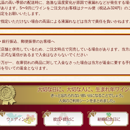
気温の高い季節の配送時に、急激な温度変化が原因で液漏れなどが発生する場
があります。5〜9月にワインをご注文のお客様はクール便（税込み324円）の
指定をお願いいたします。
ご指定いただけない場合の高温による液漏れなどは当方で責任を負いかねます
◆ 銀行振込、郵便振替のお客様へ
実店舗と併売しているため、ご注文時点で完売している場合があります。当方
ら正式な返信があるまで入金はなさらないでください
※万が一、在庫切れの商品に対して入金なさった場合は当方が返金に要する手
料を引いての返金となります。