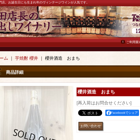
ン専門店。お誕生日にも生まれ年のヴィンテージワインが人気です。
ご利用案
ーム
｜
芋焼酎 櫻井
｜
櫻井酒造 おまち
商品詳細
櫻井酒造 おまち
[再入荷はお問合せください]
Facebookでシェア