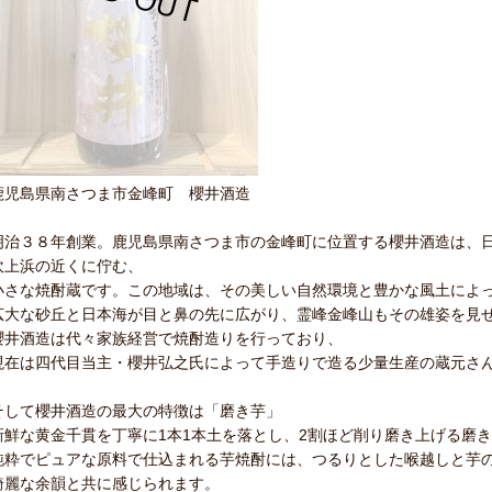
鹿児島県南さつま市金峰町 櫻井酒造
明治３８年創業。鹿児島県南さつま市の金峰町に位置する櫻井酒造は、
吹上浜の近くに佇む、
小さな焼酎蔵です。この地域は、その美しい自然環境と豊かな風土によ
広大な砂丘と日本海が目と鼻の先に広がり、霊峰金峰山もその雄姿を見
櫻井酒造は代々家族経営で焼酎造りを行っており、
現在は四代目当主・櫻井弘之氏によって手造りで造る少量生産の蔵元さ
そして櫻井酒造の最大の特徴は「磨き芋」
新鮮な黄金千貫を丁寧に1本1本土を落とし、2割ほど削り磨き上げる磨
純粋でピュアな原料で仕込まれる芋焼酎には、つるりとした喉越しと芋
綺麗な余韻と共に感じられます。