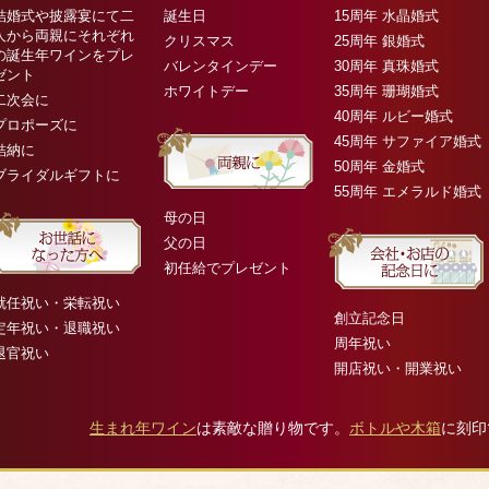
結婚式や披露宴にて二
誕生日
15周年 水晶婚式
人から両親にそれぞれ
クリスマス
25周年 銀婚式
の誕生年ワインをプレ
バレンタインデー
30周年 真珠婚式
ゼント
ホワイトデー
35周年 珊瑚婚式
二次会に
40周年 ルビー婚式
プロポーズに
45周年 サファイア婚式
結納に
50周年 金婚式
ブライダルギフトに
55周年 エメラルド婚式
母の日
父の日
初任給でプレゼント
就任祝い・栄転祝い
創立記念日
定年祝い・退職祝い
周年祝い
退官祝い
開店祝い・開業祝い
生まれ年ワイン
は素敵な贈り物です。
ボトルや木箱
に刻印