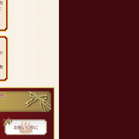
合
ご
。
か
数