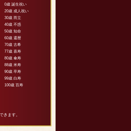
0歳 誕生祝い
20歳 成人祝い
30歳 而立
40歳 不惑
50歳 知命
60歳 還暦
70歳 古希
77歳 喜寿
80歳 傘寿
88歳 米寿
90歳 卒寿
99歳 白寿
100歳 百寿
できます。