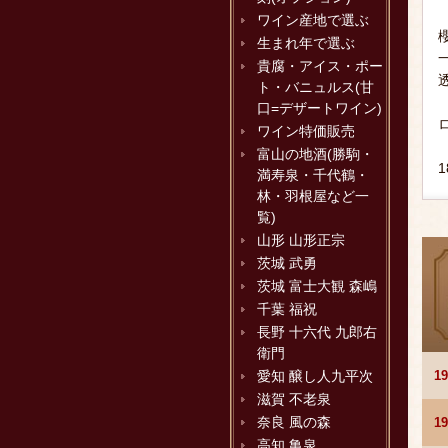
ワイン産地で選ぶ
生まれ年で選ぶ
貴腐・アイス・ポー
ト・バニュルス(甘
口=デザートワイン)
ワイン特価販売
富山の地酒(勝駒・
満寿泉・千代鶴・
林・羽根屋など一
覧)
山形 山形正宗
茨城 武勇
茨城 富士大観 森嶋
千葉 福祝
長野 十六代 九郎右
衛門
1
愛知 醸し人九平次
滋賀 不老泉
奈良 風の森
1
高知 亀泉