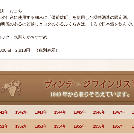
櫻井 おまち
一次仕込に使用する麹米に「備前雄町」を使用した櫻井酒造の限定酒。
透明感のあるのど越しとコクのあるふくらみは、まるで日本酒を飲んで
ロック・水割りがおすすめ
1800ml 2,918円 （税別表示）
941年
1942年
1943年
1944年
1945年
1946年
1947年
951年
1952年
1953年
1954年
1955年
1956年
1957年