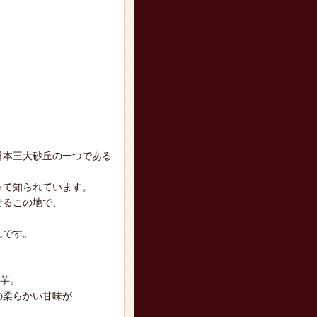
日本三大砂丘の一つである
って知られています。
せるこの地で、
んです。
き芋。
の柔らかい甘味が