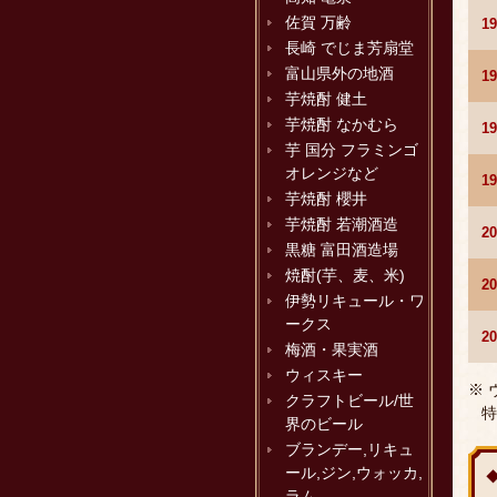
佐賀 万齢
1
長崎 でじま芳扇堂
富山県外の地酒
1
芋焼酎 健土
芋焼酎 なかむら
1
芋 国分 フラミンゴ
オレンジなど
1
芋焼酎 櫻井
芋焼酎 若潮酒造
2
黒糖 富田酒造場
焼酎(芋、麦、米)
2
伊勢リキュール・ワ
ークス
2
梅酒・果実酒
ウィスキー
※
クラフトビール/世
特
界のビール
ブランデー,リキュ
ール,ジン,ウォッカ,
ラム