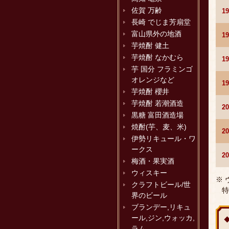
佐賀 万齢
1
長崎 でじま芳扇堂
富山県外の地酒
1
芋焼酎 健土
芋焼酎 なかむら
1
芋 国分 フラミンゴ
オレンジなど
1
芋焼酎 櫻井
芋焼酎 若潮酒造
2
黒糖 富田酒造場
焼酎(芋、麦、米)
2
伊勢リキュール・ワ
ークス
2
梅酒・果実酒
ウィスキー
※
クラフトビール/世
特
界のビール
ブランデー,リキュ
ール,ジン,ウォッカ,
ラム