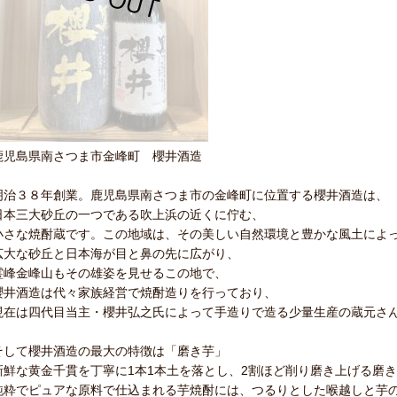
鹿児島県南さつま市金峰町 櫻井酒造
明治３８年創業。鹿児島県南さつま市の金峰町に位置する櫻井酒造は、
日本三大砂丘の一つである吹上浜の近くに佇む、
小さな焼酎蔵です。この地域は、その美しい自然環境と豊かな風土によ
広大な砂丘と日本海が目と鼻の先に広がり、
霊峰金峰山もその雄姿を見せるこの地で、
櫻井酒造は代々家族経営で焼酎造りを行っており、
現在は四代目当主・櫻井弘之氏によって手造りで造る少量生産の蔵元さ
そして櫻井酒造の最大の特徴は「磨き芋」
新鮮な黄金千貫を丁寧に1本1本土を落とし、2割ほど削り磨き上げる磨
純粋でピュアな原料で仕込まれる芋焼酎には、つるりとした喉越しと芋