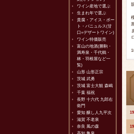
ワイン産地で選ぶ
生まれ年で選ぶ
貴腐・アイス・ポー
ト・バニュルス(甘
口=デザートワイン)
ワイン特価販売
富山の地酒(勝駒・
1
満寿泉・千代鶴・
林・羽根屋など一
覧)
山形 山形正宗
茨城 武勇
茨城 富士大観 森嶋
千葉 福祝
長野 十六代 九郎右
衛門
1
愛知 醸し人九平次
滋賀 不老泉
奈良 風の森
1
高知 亀泉