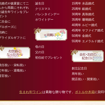
結婚式や披露宴にて二
誕生日
15周年 水晶婚式
人から両親にそれぞれ
クリスマス
25周年 銀婚式
の誕生年ワインをプレ
バレンタインデー
30周年 真珠婚式
ゼント
ホワイトデー
35周年 珊瑚婚式
二次会に
40周年 ルビー婚式
プロポーズに
45周年 サファイア婚式
結納に
50周年 金婚式
ブライダルギフトに
55周年 エメラルド婚式
母の日
父の日
初任給でプレゼント
就任祝い・栄転祝い
創立記念日
定年祝い・退職祝い
周年祝い
退官祝い
開店祝い・開業祝い
生まれ年ワイン
は素敵な贈り物です。
ボトルや木箱
に刻印