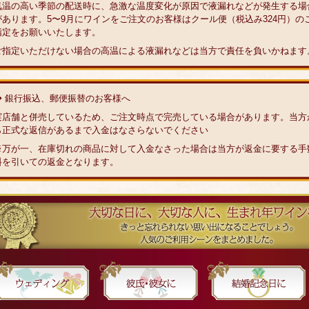
気温の高い季節の配送時に、急激な温度変化が原因で液漏れなどが発生する場
があります。5〜9月にワインをご注文のお客様はクール便（税込み324円）の
指定をお願いいたします。
ご指定いただけない場合の高温による液漏れなどは当方で責任を負いかねます
◆ 銀行振込、郵便振替のお客様へ
実店舗と併売しているため、ご注文時点で完売している場合があります。当方
ら正式な返信があるまで入金はなさらないでください
※万が一、在庫切れの商品に対して入金なさった場合は当方が返金に要する手
料を引いての返金となります。