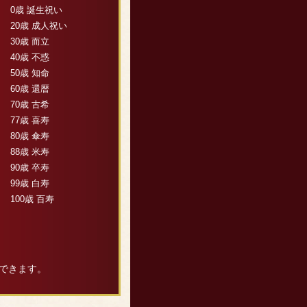
0歳 誕生祝い
20歳 成人祝い
30歳 而立
40歳 不惑
50歳 知命
60歳 還暦
70歳 古希
77歳 喜寿
80歳 傘寿
88歳 米寿
90歳 卒寿
99歳 白寿
100歳 百寿
できます。