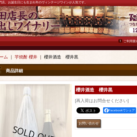
ン専門店。お誕生日にも生まれ年のヴィンテージワインが人気です。
ご利用案
ーム
｜
芋焼酎 櫻井
｜
櫻井酒造 櫻井黒
商品詳細
櫻井酒造 櫻井黒
[再入荷はお問合せください]
Facebookでシェア