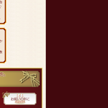
合
ご
。
か
数