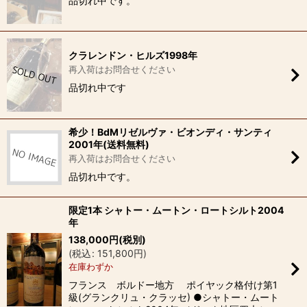
品切れ中です。
クラレンドン・ヒルズ1998年
再入荷はお問合せください
品切れ中です
希少！BdMリゼルヴァ・ビオンディ・サンティ
2001年(送料無料)
再入荷はお問合せください
品切れ中です。
限定1本 シャトー・ムートン・ロートシルト2004
年
138,000
円
(税別)
(
税込
:
151,800
円
)
在庫わずか
フランス ボルドー地方 ポイヤック格付け第1
級(グランクリュ・クラッセ) ●シャトー・ムート