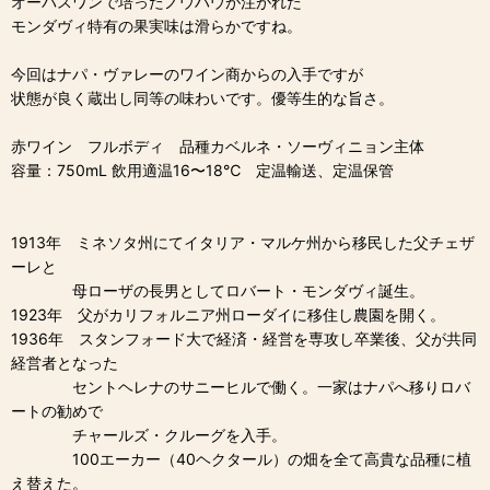
オーパスワンで培ったノウハウが注がれた
モンダヴィ特有の果実味は滑らかですね。
今回はナパ・ヴァレーのワイン商からの入手ですが
状態が良く蔵出し同等の味わいです。優等生的な旨さ。
赤ワイン フルボディ 品種カベルネ・ソーヴィニョン主体
容量：750mL 飲用適温16〜18℃ 定温輸送、定温保管
1913年 ミネソタ州にてイタリア・マルケ州から移民した父チェザ
ーレと
母ローザの長男としてロバート・モンダヴィ誕生。
1923年 父がカリフォルニア州ローダイに移住し農園を開く。
1936年 スタンフォード大で経済・経営を専攻し卒業後、父が共同
経営者となった
セントヘレナのサニーヒルで働く。一家はナパへ移りロバ
ートの勧めで
チャールズ・クルーグを入手。
100エーカー（40ヘクタール）の畑を全て高貴な品種に植
え替えた。