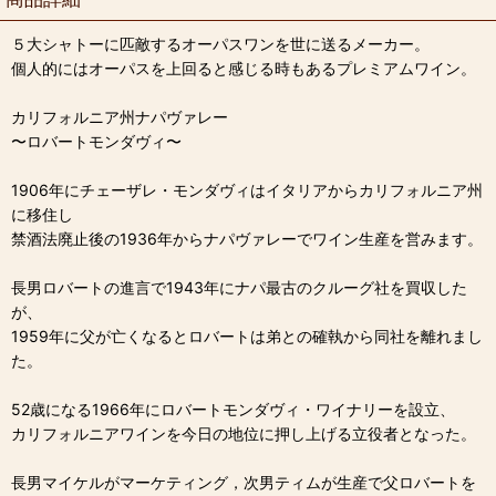
５大シャトーに匹敵するオーパスワンを世に送るメーカー。
個人的にはオーパスを上回ると感じる時もあるプレミアムワイン。
カリフォルニア州ナパヴァレー
〜ロバートモンダヴィ〜
1906年にチェーザレ・モンダヴィはイタリアからカリフォルニア州
に移住し
禁酒法廃止後の1936年からナパヴァレーでワイン生産を営みます。
長男ロバートの進言で1943年にナパ最古のクルーグ社を買収した
が、
1959年に父が亡くなるとロバートは弟との確執から同社を離れまし
た。
52歳になる1966年にロバートモンダヴィ・ワイナリーを設立、
カリフォルニアワインを今日の地位に押し上げる立役者となった。
長男マイケルがマーケティング，次男ティムが生産で父ロバートを