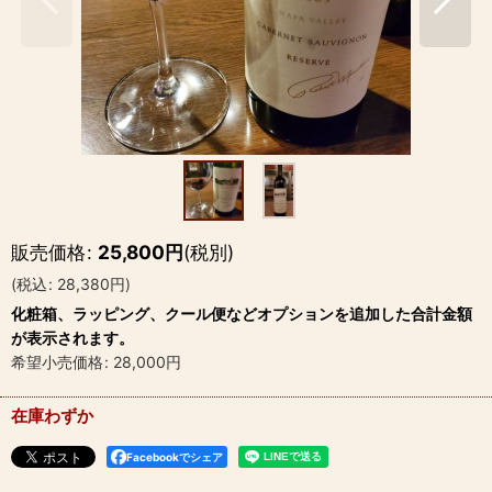
販売価格
:
25,800
円
(税別)
(
税込
:
28,380
円
)
化粧箱、ラッピング、クール便などオプションを追加した合計金額
が表示されます。
希望小売価格
:
28,000
円
在庫わずか
Facebookでシェア