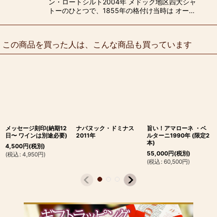
ン・ロートシルト2004年 メドック地区四大シャ
トーのひとつで、1855年の格付け当時は オー…
この商品を買った人は、こんな商品も買っています
メッセージ刻印(納期12
ナパヌック・ドミナス
旨い！アマローネ ・ベ
日〜 ワインは別途必要)
2011年
ルターニ1990年 (限定2
本)
4,500
円
(税別)
55,000
円
(税別)
(
税込
:
4,950
円
)
(
税込
:
60,500
円
)