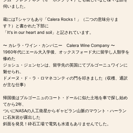
伺いました。
蔵にはTシャツもあり「Calera Rocks！」（二つの意味分りま
す？）と書かれた下部に
「It's in our heart and soil」と記されています。
〜 カレラ・ワイン・カンパニー Calera Wine Company 〜
1960年代にエール大入学後、オックスフォード大に留学し人類学を
修めた
ジョシュ・ジェンセンは、留学先の英国にてブルゴーニュワインに
魅せられ、
ドメーヌ・ド・ラ・ロマネコンティの門を叩きました（収穫、通訳
が主な仕事）
帰国後はブルゴーニュのコート・ドールに似た土地を車で探し始め
てから2年、
ついにNASAの人工衛星からギャビラン山脈のマウント・ハーラン
に石灰岩が露出した
斜面を発見！砕石工場で電気も水道もありませんでした。