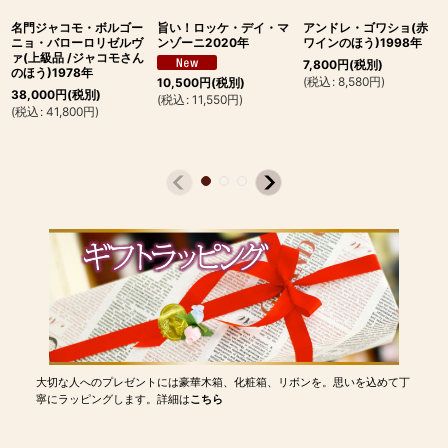
名門ジャコモ・ボルゴー
旨い！ロッケ・デイ・マ
アンドレ・ゴワショ(赤
ニョ・バローロリゼルヴ
ンゾーニ2020年
ワインのほう)1998年
ァ(上級品 /ジャコモさん
7,800
円
(税別)
のほう)1978年
(
税込
:
8,580
円
)
10,500
円
(税別)
38,000
円
(税別)
(
税込
:
11,550
円
)
(
税込
:
41,800
円
)
大切な人へのプレゼントには豪華木箱、化粧箱、リボンを。思いを込めて丁
寧にラッピングします。詳細は
こちら