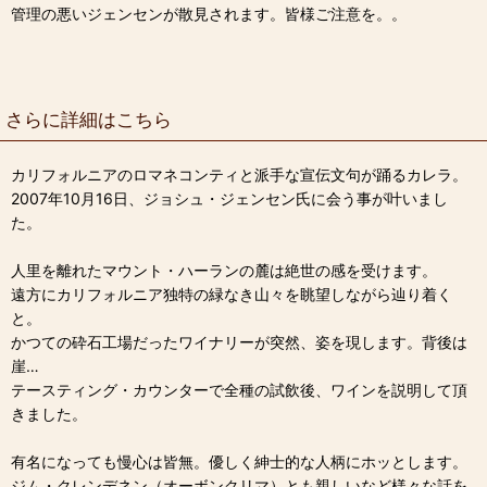
管理の悪いジェンセンが散見されます。皆様ご注意を。。
さらに詳細はこちら
カリフォルニアのロマネコンティと派手な宣伝文句が踊るカレラ。
2007年10月16日、ジョシュ・ジェンセン氏に会う事が叶いまし
た。
人里を離れたマウント・ハーランの麓は絶世の感を受けます。
遠方にカリフォルニア独特の緑なき山々を眺望しながら辿り着く
と。
かつての砕石工場だったワイナリーが突然、姿を現します。背後は
崖…
テースティング・カウンターで全種の試飲後、ワインを説明して頂
きました。
有名になっても慢心は皆無。優しく紳士的な人柄にホッとします。
ジム・クレンデネン（オーボンクリマ）とも親しいなど様々な話を