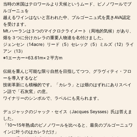
当時の米国はテロワールより天候というムード、ピノノワールでブ
ルゴーニュを
越えるワインはないと言われた中、ブルゴーニュ式を貫きAVA認定
を受けます。
Mt.ハーランは３つのマイクロクライメート（局地的気候）があり、
畑を３つに分けカレラの重要人物達を名付けました。
ジェンセン（14acre）リード（5）セレック（5）ミルズ（12）ライ
アン（13）
※1エーカー=63.61m×２平方m
伝統を重んじ可能な限り自然を目指してつつ、グラヴィティ・フロ
ーを導入するなど
技術革新にも積極的です。「カレラ」とは畑のはずれにありスペイ
ン語で「石灰窯」の意。
ワイナリーのシンボルで、ラベルにも見られます。
デュジャックのジャック・セイス（Jacques Seysses）氏は答えま
した。
「10〜15年熟成のピノノワールを比べると、最良のブルゴーニュワ
インに叶うのはカレラだけ」