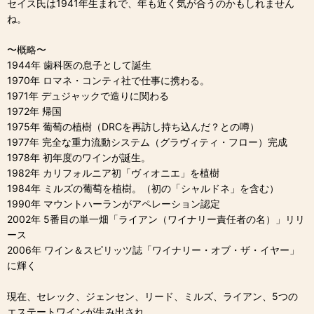
セイス氏は1941年生まれで、年も近く気が合うのかもしれません
ね。
〜概略〜
1944年 歯科医の息子として誕生
1970年 ロマネ・コンティ社で仕事に携わる。
1971年 デュジャックで造りに関わる
1972年 帰国
1975年 葡萄の植樹（DRCを再訪し持ち込んだ？との噂）
1977年 完全な重力流動システム（グラヴィティ・フロー）完成
1978年 初年度のワインが誕生。
1982年 カリフォルニア初「ヴィオニエ」を植樹
1984年 ミルズの葡萄を植樹。（初の「シャルドネ」を含む）
1990年 マウントハーランがアペレーション認定
2002年 5番目の単一畑「ライアン（ワイナリー責任者の名）」リリ
ース
2006年 ワイン＆スピリッツ誌「ワイナリー・オブ・ザ・イヤー」
に輝く
現在、セレック、ジェンセン、リード、ミルズ、ライアン、5つの
エステートワインが生み出され、