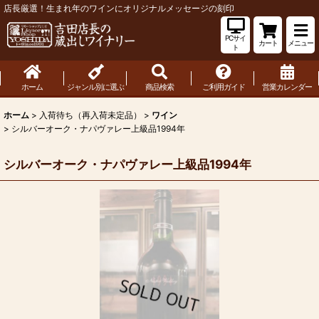
店長厳選！生まれ年のワインにオリジナルメッセージの刻印
PCサイ
カート
メニュー
ト
ホーム
ジャンル別に選ぶ
商品検索
ご利用ガイド
営業カレンダー
ホーム
>
入荷待ち（再入荷未定品）
>
ワイン
>
シルバーオーク・ナパヴァレー上級品1994年
シルバーオーク・ナパヴァレー上級品1994年