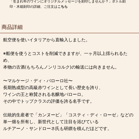
「生まれ年のワインにオリジナルメッセージを刻印しませんか？」ボトル刻
印・木箱刻印の詳細、ご注文は
こちら
商品詳細
航空便を使いイタリアから直輸入しました。
※船便を使うとコストを削減できますが、一ヶ月以上揺られるた
め、
本物の古酒(もちろんノンリコルク)の輸送には向きません。
〜マルケージ・ディ・バローロ社〜
長期熟成型の高級赤ワインとして長い歴史を誇り、
ワインの王と称賛される名醸地バローロ。
その中でトップクラスの評価を誇る名手です。
伝統的生産者で「カンヌービ」「コスティ・ディ・ローゼ」などの
単一畑を所有し、新世代として注目を浴びている
ルチアーノ・サンドローネ氏も研鑚を積んだほどです。