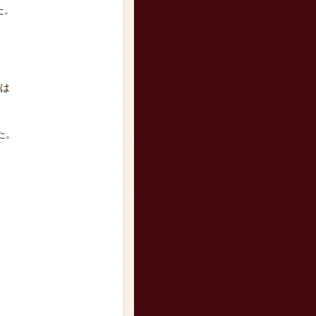
た。
には
。
た。