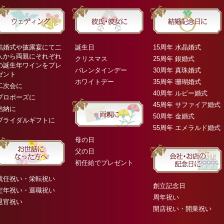
結婚式や披露宴にて二
誕生日
15周年 水晶婚式
人から両親にそれぞれ
クリスマス
25周年 銀婚式
の誕生年ワインをプレ
バレンタインデー
30周年 真珠婚式
ゼント
ホワイトデー
35周年 珊瑚婚式
二次会に
40周年 ルビー婚式
プロポーズに
45周年 サファイア婚式
結納に
50周年 金婚式
ブライダルギフトに
55周年 エメラルド婚式
母の日
父の日
初任給でプレゼント
就任祝い・栄転祝い
創立記念日
定年祝い・退職祝い
周年祝い
退官祝い
開店祝い・開業祝い