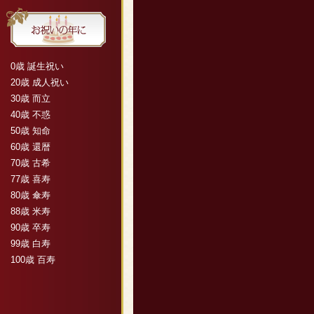
0歳 誕生祝い
20歳 成人祝い
30歳 而立
40歳 不惑
50歳 知命
60歳 還暦
70歳 古希
77歳 喜寿
80歳 傘寿
88歳 米寿
90歳 卒寿
99歳 白寿
100歳 百寿