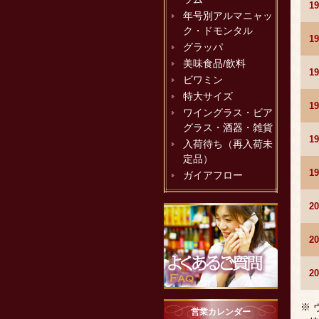
1
年号別アルマニャッ
ク・ドモンタル
1
グラッパ
美味食品/飲料
1
ビワミン
特大サイズ
1
ワイングラス・ビア
グラス・酒器・雑貨
1
入荷待ち（再入荷未
定品）
1
ガイアフロー
2
2
2
※
営業カレンダー