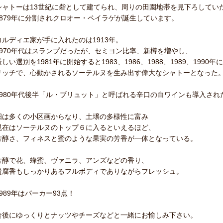
シャトーは13世紀に砦として建てられ、周りの田園地帯を見下ろしてい
1879年に分割されクロオー・ペイラゲが誕生しています。
コルディエ家が手に入れたのは1913年。
1970年代はスランプだったが、セミヨン比率、新樽を増やし、
厳しい選別を1981年に開始すると1983、1986、1988、1989、1990年
リッチで、心動かされるソーテルヌを生み出す偉大なシャトーとなった
1980年代後半「ル・ブリュット」と呼ばれる辛口の白ワインも導入され
畑は多くの小区画からなり、土壌の多様性に富み
現在はソーテルヌのトップ６に入るといえるほど、
芳醇さ、フィネスと蜜のような果実の芳香が一体となっている。
芳醇で花、蜂蜜、ヴァニラ、アンズなどの香り、
貴腐香もしっかりあるフルボディでありながらフレッシュ。
1989年はパーカー93点！
食後にゆっくりとナッツやチーズなどと一緒にお愉しみ下さい。