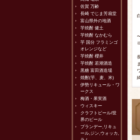
佐賀 万齢
長崎 でじま芳扇堂
富山県外の地酒
芋焼酎 健土
芋焼酎 なかむら
芋 国分 フラミンゴ
オレンジなど
芋焼酎 櫻井
芋焼酎 若潮酒造
黒糖 富田酒造場
焼酎(芋、麦、米)
伊勢リキュール・ワ
ークス
梅酒・果実酒
ウィスキー
クラフトビール/世
界のビール
ブランデー,リキュ
ール,ジン,ウォッカ,
ラム