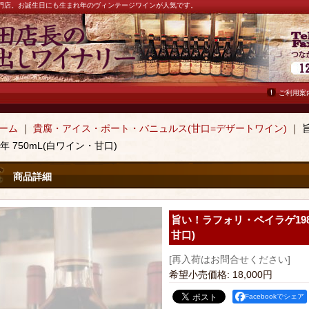
ン専門店。お誕生日にも生まれ年のヴィンテージワインが人気です。
ご利用案
ーム
｜
貴腐・アイス・ポート・バニュルス(甘口=デザートワイン)
｜
9年 750mL(白ワイン・甘口)
商品詳細
旨い！ラフォリ・ペイラゲ1989
甘口)
[再入荷はお問合せください]
希望小売価格
:
18,000円
Facebookでシェア