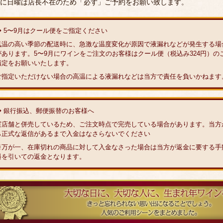
に日曜は店長不在のため「必ず」ご予約をお願い致します。
◆ 5〜9月はクール便をご指定ください
気温の高い季節の配送時に、急激な温度変化が原因で液漏れなどが発生する場
があります。5〜9月にワインをご注文のお客様はクール便（税込み324円）の
指定をお願いいたします。
ご指定いただけない場合の高温による液漏れなどは当方で責任を負いかねます
◆ 銀行振込、郵便振替のお客様へ
実店舗と併売しているため、ご注文時点で完売している場合があります。当方
ら正式な返信があるまで入金はなさらないでください
※万が一、在庫切れの商品に対して入金なさった場合は当方が返金に要する手
料を引いての返金となります。