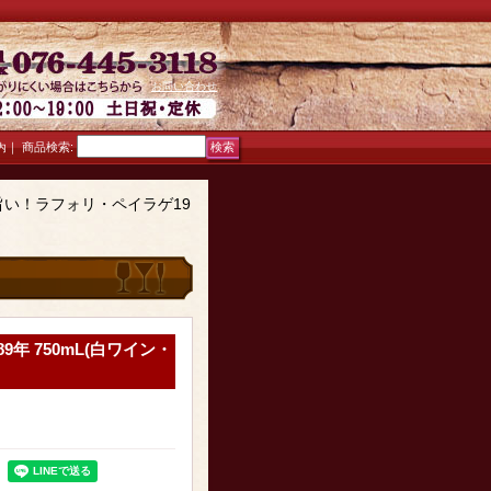
お問い合わせ
｜
商品検索
:
内
旨い！ラフォリ・ペイラゲ19
年 750mL(白ワイン・