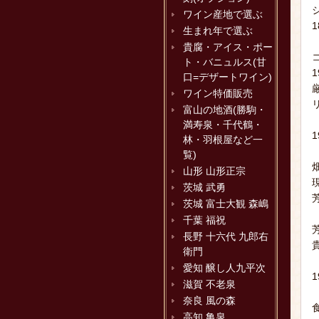
ワイン産地で選ぶ
生まれ年で選ぶ
貴腐・アイス・ポー
ト・バニュルス(甘
口=デザートワイン)
ワイン特価販売
富山の地酒(勝駒・
満寿泉・千代鶴・
林・羽根屋など一
覧)
山形 山形正宗
茨城 武勇
茨城 富士大観 森嶋
千葉 福祝
長野 十六代 九郎右
衛門
愛知 醸し人九平次
滋賀 不老泉
奈良 風の森
高知 亀泉