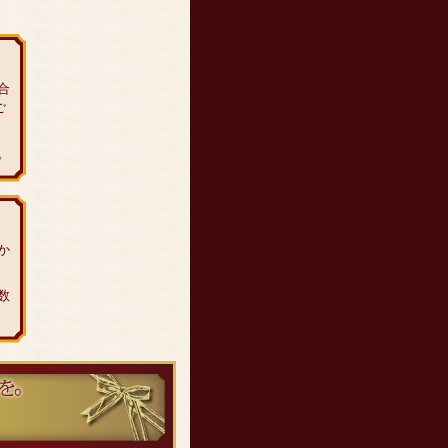
合
ご
。
か
数