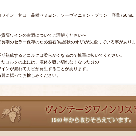
白ワイン 甘口 品種セミヨン、ソーヴィニョン・ブラン 容量750m
〜貴腐ワインの古酒についてご理解ください〜
※長期のセラー保存のため酒石(結晶状のオリ)が沈殿している事があり
長期熟成するとコルクは柔らかくなるので慎重に抜いてください。
またコルクの上には、液体を吸い切れなくなった分の
ワインが漏れてカビが発生することがあります。
綺麗に拭ってお愉しみください。