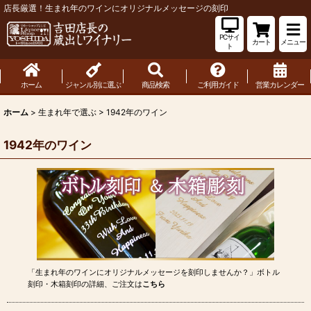
店長厳選！生まれ年のワインにオリジナルメッセージの刻印
PCサイ
カート
メニュー
ト
ホーム
ジャンル別に選ぶ
商品検索
ご利用ガイド
営業カレンダー
ホーム
>
生まれ年で選ぶ
>
1942年のワイン
1942年のワイン
「生まれ年のワインにオリジナルメッセージを刻印しませんか？」ボトル
刻印・木箱刻印の詳細、ご注文は
こちら