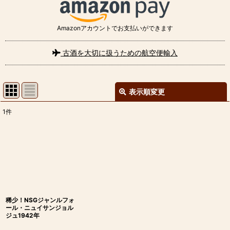
Amazonアカウントでお支払いができます
古酒を大切に扱うための航空便輸入
表示順変更
閉じる
1
件
表示数
:
並び順
:
絞り込む
稀少！NSGジャンルフォ
ール・ニュイサンジョル
ジュ1942年