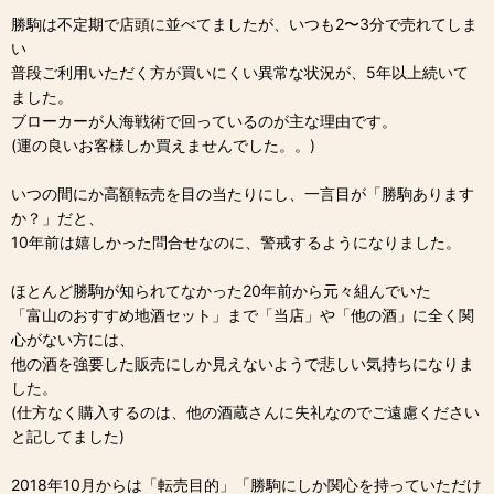
勝駒は不定期で店頭に並べてましたが、いつも2〜3分で売れてしま
い
普段ご利用いただく方が買いにくい異常な状況が、5年以上続いて
ました。
ブローカーが人海戦術で回っているのが主な理由です。
(運の良いお客様しか買えませんでした。。)
いつの間にか高額転売を目の当たりにし、一言目が「勝駒あります
か？」だと、
10年前は嬉しかった問合せなのに、警戒するようになりました。
ほとんど勝駒が知られてなかった20年前から元々組んでいた
「富山のおすすめ地酒セット」まで「当店」や「他の酒」に全く関
心がない方には、
他の酒を強要した販売にしか見えないようで悲しい気持ちになりま
した。
(仕方なく購入するのは、他の酒蔵さんに失礼なのでご遠慮ください
と記してました)
2018年10月からは「転売目的」「勝駒にしか関心を持っていただけ