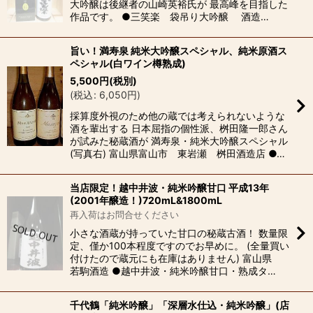
大吟醸は後継者の山崎英裕氏が 最高峰を目指した
作品です。 ●三笑楽 袋吊り大吟醸 酒造…
旨い！満寿泉 純米大吟醸スペシャル、純米原酒ス
ペシャル(白ワイン樽熟成)
5,500
円
(税別)
(
税込
:
6,050
円
)
採算度外視のため他の蔵では考えられないような
酒を輩出する 日本屈指の個性派、桝田隆一郎さん
が試みた秘蔵酒が 満寿泉・純米大吟醸スペシャル
(写真右) 富山県富山市 東岩瀬 桝田酒造店 ●…
当店限定！越中井波・純米吟醸甘口 平成13年
(2001年醸造！)720mL&1800mL
再入荷はお問合せください
小さな酒蔵が持っていた甘口の秘蔵古酒！ 数量限
定、僅か100本程度ですのでお早めに。 (全量買い
付けたので蔵元にも在庫はありません) 富山県
若駒酒造 ●越中井波・純米吟醸甘口・熟成タ…
千代鶴「純米吟醸」「深層水仕込・純米吟醸」(店