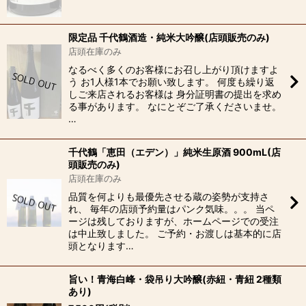
限定品 千代鶴酒造・純米大吟醸(店頭販売のみ)
店頭在庫のみ
なるべく多くのお客様にお召し上がり頂けますよ
う お1人様1本でお願い致します。 何度も繰り返
しご来店されるお客様は 身分証明書の提出を求め
る事があります。 なにとぞご了承くださいませ。
…
千代鶴「恵田（エデン）」純米生原酒 900mL(店
頭販売のみ)
店頭在庫のみ
品質を何よりも最優先させる蔵の姿勢が支持さ
れ、 毎年の店頭予約量はパンク気味。。。 当ペ
ージは残しておりますが、ホームページでの受注
は中止致しました。 ご予約・お渡しは基本的に店
頭となります…
旨い！青海白峰・袋吊り大吟醸(赤紐・青紐 2種類
あり)