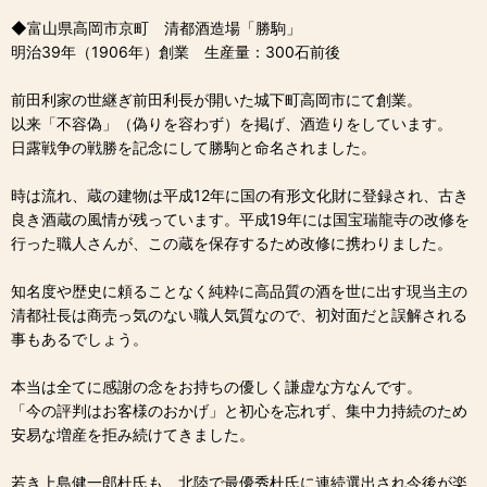
◆富山県高岡市京町 清都酒造場「勝駒」
明治39年（1906年）創業 生産量：300石前後
前田利家の世継ぎ前田利長が開いた城下町高岡市にて創業。
以来「不容偽」（偽りを容わず）を掲げ、酒造りをしています。
日露戦争の戦勝を記念にして勝駒と命名されました。
時は流れ、蔵の建物は平成12年に国の有形文化財に登録され、古き
良き酒蔵の風情が残っています。平成19年には国宝瑞龍寺の改修を
行った職人さんが、この蔵を保存するため改修に携わりました。
知名度や歴史に頼ることなく純粋に高品質の酒を世に出す現当主の
清都社長は商売っ気のない職人気質なので、初対面だと誤解される
事もあるでしょう。
本当は全てに感謝の念をお持ちの優しく謙虚な方なんです。
「今の評判はお客様のおかげ」と初心を忘れず、集中力持続のため
安易な増産を拒み続けてきました。
若き上島健一郎杜氏も、北陸で最優秀杜氏に連続選出され今後が楽