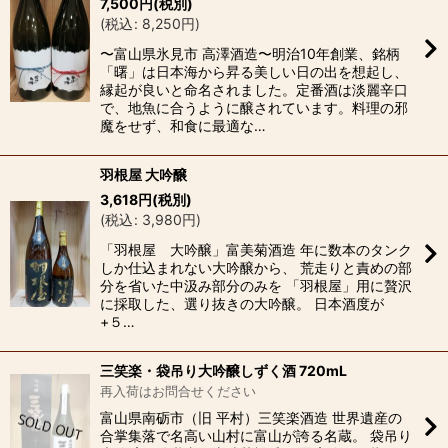
7,500
円
(税別)
(
税込
:
8,250
円
)
〜富山県氷見市 高澤酒造〜明治10年創業、銘柄
「曙」は日本海から昇る美しい日の出を想起し、
縁起が良いと命名されました。定番酒は淡麗辛口
で、地魚に合うように醸されています。料理の邪
魔をせず、和食に最適な…
羽根屋 大吟醸
3,618
円
(税別)
(
税込
:
3,980
円
)
「羽根屋 大吟醸」富美菊酒造 年に数本のタンク
しか仕込まれない大吟醸から、 荒走りと責めの部
分を省いた中汲み部分のみを 「羽根屋」用に贅沢
に採取した、選り抜きの大吟醸。 日本酒度が
+５…
三笑楽・袋吊り大吟醸しずく酒 720mL
再入荷はお問合せください
富山県南砺市（旧 平村）三笑楽酒造 世界遺産の
合掌集落で名高い山村に富山が誇る名蔵。 袋吊り