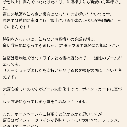
予想以上に喜んでいただけたのは、常連様よりも新規のお客様でし
た。
富山の地酒を知る良い機会になったとご支援いただいてます。
県内では勝駒に牽引され、富山の地酒全体のレベルが飛躍的に上っ
ているんです！
勝駒をきっかけに、知らないお客様との会話も増え、
良い雰囲気になってきました。(スタッフまで気軽にご相談下さい)
当店は勝駒屋ではなくワインと地酒の店なので、一過性のブームが
去っても、
リカーショップよしだを支持いただけるお客様を大切にしたいと考
えます。
大変心苦しいのですがブーム沈静化までは、ポイントカードに基づ
く
販売方法になってしまう事をご容赦下さいませ。
また、ホームページをご覧頂くと分かるかと思いますが、
店長はヴィンテージワインが趣味というほど大好きで、フランス、
イタリア、スペイン、