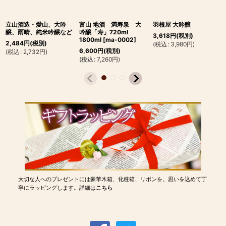
立山酒造・愛山、大吟
富山 地酒 満寿泉 大
羽根屋 大吟醸
醸、雨晴、純米吟醸など
吟醸「寿」720ml
3,618
円
(税別)
1800ml
[
ma-0002
]
2,484
円
(税別)
(
税込
:
3,980
円
)
6,600
円
(税別)
(
税込
:
2,732
円
)
(
税込
:
7,260
円
)
大切な人へのプレゼントには豪華木箱、化粧箱、リボンを。思いを込めて丁
寧にラッピングします。詳細は
こちら