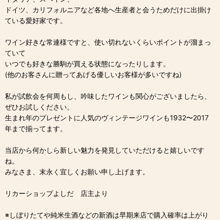
ドイツ、カリフォルニアなど各地へ生産者と会うためだけに出掛け
ている愛好家です。
ワイン好きな常連様ですと、使い切れないくらいポイントが溜まっ
ていて
いつでも好きな勝駒が買える状態になったりします。
(他のお客さんに贈ってあげる優しいお客様が多いですね)
私が試飲会を何周もし、吟味したワインも関心がございましたら、
ぜひお試しください。
生まれ年のプレゼントに人気のヴィンテージワインも1932〜2017
年まで揃ってます。
当店から何かしら新しい魅力を発見していただけると嬉しいです
ね。
みなさま、末永く宜しくお願い申し上げます。
リカーショップよしだ 店主より
※しぼりたてや純米生酒などの新酒は早期来店で購入確率は上がり