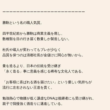
ーーーーーーーーーーーーーーーーーーーーーーーー
勝駒という名の職人気質。
四半世紀前から勝駒は商業主義を廃し、
数種類を目の行き届く数量しか製造しない。
杜氏や蔵人が変わってもブレが少なく
品質を保つのは清都社長が金儲けに関心が無いから。
量を造るより、日本の伝統を受け継ぎ
「永く造る」事に意義を感じる稀有な文化人である。
「お客様に喜ばれる酒を届けたい」という優しい気持ちが
流行に左右されない王道を貫く。
勉強熱心で物腰が低く謙虚なDNAは後継者にも受け継がれ、
親子で我慢強く酒造りに邁進している。