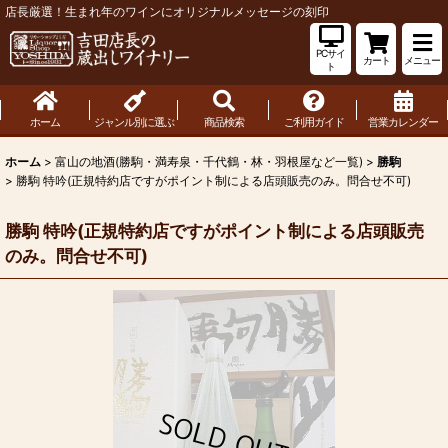
店長厳選！生まれ年のワインにオリジナルメッセージの刻印
PCサイ
カート
メニュー
ト
ホーム
ジャンル別に選ぶ
商品検索
ご利用ガイド
営業カレンダー
ホーム
>
富山の地酒(勝駒・満寿泉・千代鶴・林・羽根屋など一覧)
>
勝駒
>
勝駒 特吟(正規特約店ですがポイント制による店頭販売のみ。問合せ不可)
勝駒 特吟(正規特約店ですがポイント制による店頭販売
のみ。問合せ不可)