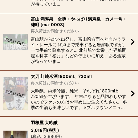
が待っていま…
富山 満寿泉 全麹・やっぱり満寿泉・カメ一号・
雄町
[
ma-0003
]
再入荷はお問合せください
富山駅から北へ出発し、富山湾方面へと向かうラ
イトレールに 終点まで乗車すると岩瀬駅ですが、
一つ手前で降車すると… 北前船で繁栄した廻船問
屋や料亭「松月」などの佇まいに加え、ある酒蔵
が待っていま…
太刀山 純米酒1800ml、720ml
再入荷はお問合せください
大吟醸、純米吟醸、純米 それぞれ1800mlと
720mlがございます。 年末になると品切れしやす
いのでファンの方はお早めにご注文ください。 冬
季の生酒も美味しいです。 ※プルダウンメニュ…
羽根屋 大吟醸
3,618
円
(税別)
(
税込
:
3,980
円
)