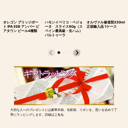
オレゴン ブリッジポー
ハモンイベリコ・ベジョ
オルヴァル修道院330ml
ト IPA ESB アンバー ビ
ータ スライス90g（ス
正規輸入品 1ケース
アタウン ビール4種類
ペイン最高級・生ハム）
バルトゥーラ
大切な人へのプレゼントには豪華木箱、化粧箱、リボンを。思いを込めて丁
寧にラッピングします。詳細は
こちら