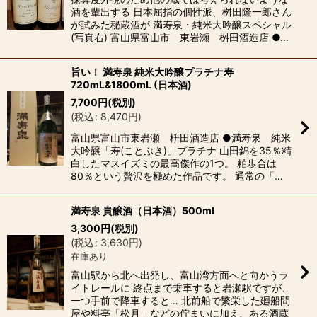
酒を輩出する 日本屈指の個性派、桝田隆一郎さん
が試みた秘蔵酒が 満寿泉・純米大吟醸スペシャル
(写真右) 富山県富山市 東岩瀬 桝田酒造店 ●…
旨い！ 満寿泉 純米大吟醸プラチナ寿
720mL&1800mL (日本酒)
7,700
円
(税別)
(
税込
:
8,470
円
)
富山県富山市東岩瀬 枡田酒造店 ●満寿泉 純米
大吟醸「寿(ことぶき)」プラチナ 山田錦を35％精
白したマスイズミの最高傑作の1つ。 粕歩合は
80％という贅沢を極めた作品です。 通常の「…
満寿泉 貴醸酒（日本酒）500ml
3,300
円
(税別)
(
税込
:
3,630
円
)
在庫あり
富山駅から北へ出発し、富山湾方面へと向かうラ
イトレールに 終点まで乗車すると岩瀬駅ですが、
一つ手前で降車すると… 北前船で繁栄した廻船問
屋や料亭「松月」などの佇まいに加え、ある酒蔵