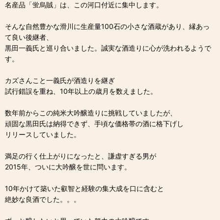
名産品「蛍烏賊」は、この河口付近に集中します。
そんな自然豊かな滑川に生産量100石の小さな酒蔵があり、縁あっ
て良い後継者、
黒田一義氏と巡り合いました。誠実な酒造りに心が洗われるようで
す。
カズさんこと一義氏が酒造りを継ぎ
試行錯誤を重ね、10年以上の歳月を数えました。
数年前からこの純米大吟醸造りに挑戦していましたが、
頑固な黒田氏は納得できず、手頃な価格帯の酒に格下げし
リリースしていました。
満足の行く仕上がりになったと、謙虚すぎる男が
2015年、ついに大吟醸を世に問います。
10年かけて築いた叡智と経験の集大成を口に含むと
絶妙な良酒でした。。。