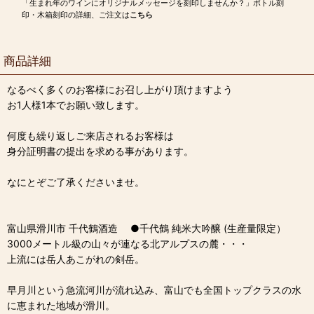
「生まれ年のワインにオリジナルメッセージを刻印しませんか？」ボトル刻
印・木箱刻印の詳細、ご注文は
こちら
商品詳細
なるべく多くのお客様にお召し上がり頂けますよう
お1人様1本でお願い致します。
何度も繰り返しご来店されるお客様は
身分証明書の提出を求める事があります。
なにとぞご了承くださいませ。
富山県滑川市 千代鶴酒造 ●千代鶴 純米大吟醸 (生産量限定）
3000メートル級の山々が連なる北アルプスの麓・・・
上流には岳人あこがれの剣岳。
早月川という急流河川が流れ込み、富山でも全国トップクラスの水
に恵まれた地域が滑川。