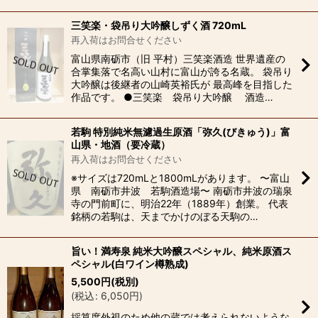
三笑楽・袋吊り大吟醸しずく酒 720mL
再入荷はお問合せください
富山県南砺市（旧 平村）三笑楽酒造 世界遺産の
合掌集落で名高い山村に富山が誇る名蔵。 袋吊り
大吟醸は後継者の山崎英裕氏が 最高峰を目指した
作品です。 ●三笑楽 袋吊り大吟醸 酒造…
若駒 特別純米無濾過生原酒「弥久(びきゅう)」富
山県・地酒（要冷蔵）
再入荷はお問合せください
※サイズは720mLと1800mLがあります。 〜富山
県 南砺市井波 若駒酒造場〜 南砺市井波の瑞泉
寺の門前町に、明治22年（1889年）創業。 代表
銘柄の若駒は、天までかけのぼる天駒の…
旨い！満寿泉 純米大吟醸スペシャル、純米原酒ス
ペシャル(白ワイン樽熟成)
5,500
円
(税別)
(
税込
:
6,050
円
)
採算度外視のため他の蔵では考えられないような