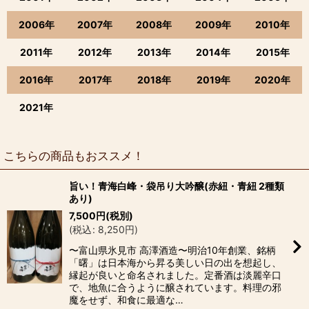
2006年
2007年
2008年
2009年
2010年
2011年
2012年
2013年
2014年
2015年
2016年
2017年
2018年
2019年
2020年
2021年
こちらの商品もおススメ！
旨い！青海白峰・袋吊り大吟醸(赤紐・青紐 2種類
あり)
7,500
円
(税別)
(
税込
:
8,250
円
)
〜富山県氷見市 高澤酒造〜明治10年創業、銘柄
「曙」は日本海から昇る美しい日の出を想起し、
縁起が良いと命名されました。定番酒は淡麗辛口
で、地魚に合うように醸されています。料理の邪
魔をせず、和食に最適な…