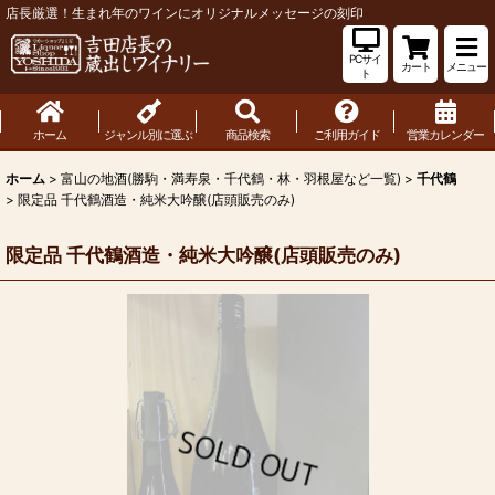
店長厳選！生まれ年のワインにオリジナルメッセージの刻印
PCサイ
カート
メニュー
ト
ホーム
ジャンル別に選ぶ
商品検索
ご利用ガイド
営業カレンダー
ホーム
>
富山の地酒(勝駒・満寿泉・千代鶴・林・羽根屋など一覧)
>
千代鶴
>
限定品 千代鶴酒造・純米大吟醸(店頭販売のみ)
限定品 千代鶴酒造・純米大吟醸(店頭販売のみ)