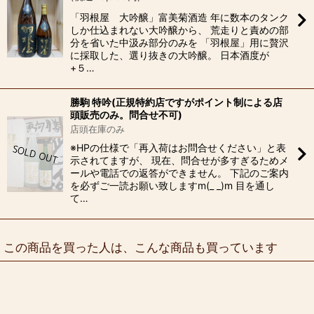
「羽根屋 大吟醸」富美菊酒造 年に数本のタンク
しか仕込まれない大吟醸から、 荒走りと責めの部
分を省いた中汲み部分のみを 「羽根屋」用に贅沢
に採取した、選り抜きの大吟醸。 日本酒度が
+５…
勝駒 特吟(正規特約店ですがポイント制による店
頭販売のみ。問合せ不可)
店頭在庫のみ
※HPの仕様で「再入荷はお問合せください」と表
示されてますが、 現在、問合せが多すぎるためメ
ールや電話での返答ができません。 下記のご案内
を必ずご一読お願い致しますm(_ _)m 目を通し
て…
この商品を買った人は、こんな商品も買っています