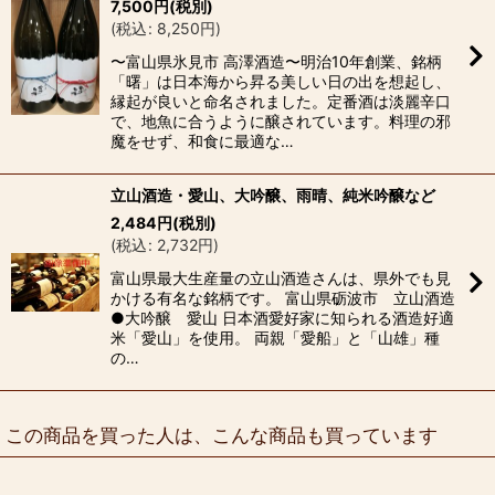
7,500
円
(税別)
(
税込
:
8,250
円
)
〜富山県氷見市 高澤酒造〜明治10年創業、銘柄
「曙」は日本海から昇る美しい日の出を想起し、
縁起が良いと命名されました。定番酒は淡麗辛口
で、地魚に合うように醸されています。料理の邪
魔をせず、和食に最適な…
立山酒造・愛山、大吟醸、雨晴、純米吟醸など
2,484
円
(税別)
(
税込
:
2,732
円
)
富山県最大生産量の立山酒造さんは、県外でも見
かける有名な銘柄です。 富山県砺波市 立山酒造
●大吟醸 愛山 日本酒愛好家に知られる酒造好適
米「愛山」を使用。 両親「愛船」と「山雄」種
の…
この商品を買った人は、こんな商品も買っています