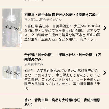
羽根屋・越中山田錦 純米大吟醸・4割磨き720ml
再入荷はお問合せください
〜富山県 富山市 富美菊酒造〜 大正5年(1916年)
呉羽山麓・百塚にて羽根滋太郎が創業。 北アルプ
ス、立山連峰から流れる清廉な地下水と 富山の酒
造好適米「五百万石」などを用い、 高スペッ…
千代鶴「純米吟醸」「深層水仕込・純米吟醸」(店
頭販売のみ)
店頭在庫のみ
※現在、入荷量が限られているため店頭販売のみ
となっております。 申し訳ありませんが、なにと
ぞご理解、ご了承くださいませ。 カートを使った
販売方法は取っておりません。 富山県滑川市「千
代…
旨い！青海白峰・袋吊り大吟醸(赤紐・青紐 2種類
あり)