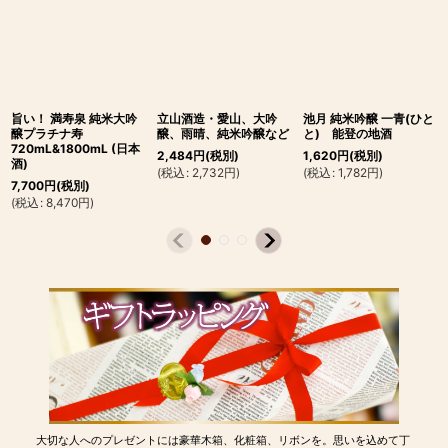
旨い！ 満寿泉 純米大吟
立山酒造・愛山、大吟
池月 純米吟醸 一青(ひと
醸プラチナ寿
醸、雨晴、純米吟醸など
と) 能登の地酒
720mL&1800mL (日本
2,484
円
(税別)
1,620
円
(税別)
酒)
(
税込
:
2,732
円
)
(
税込
:
1,782
円
)
7,700
円
(税別)
(
税込
:
8,470
円
)
大切な人へのプレゼントには豪華木箱、化粧箱、リボンを。思いを込めて丁