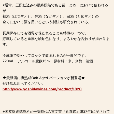
※通常、三段仕込みの最終段階である留（とめ）において使われる
が
初添（はつぞえ）、仲添（なかぞえ）、留添（とめぞえ）の
全てにおいて酒を用いるという製法も研究されている。
長期保存しても酒質が保たれることも特徴の一つで、
貯蔵していると重厚な琥珀色になり、まろやかな舌触りが加わりま
す。
冷蔵庫で冷やしてロックで飲まれるのが一般的です。
720mL アルコール度数15％ 原材料：米、米麹、清酒
★貴醸酒に樽熟成Oak Aged バージョンが新登場★
ぜひ飲み比べてください。
http://www.yoshidawines.com/product/1820
※国立醸造試験所が平安時代の古文書『延喜式』(927年)に記されて