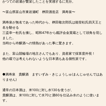
かつての岩瀬が繁栄したことを実感するに充分。
〜富山県富山市東岩瀬町 桝田酒造店 満寿泉〜
満寿泉が無名であった時代から、桝田敬次郎氏は能登杜氏四天王と
名を馳せる
三盃幸一杜氏を擁し、昭和47年から鑑評会金賞蔵として頭角を現し
ました。
当時から吟醸酒への情熱があった事に驚きます。
また、富山競輪場の地主さんでもあり、資産家で採算度外視！
他の蔵では考えられないような日本酒もある個性派です。
●満寿泉 貴醸酒 ますいずみ・きじょうしゅ(まんじゅせんではあ
りません)
通常の日本酒は、米100に対し水130を使うが、
貴醸酒は、米100に対して水70と酒60を仕込み水のように使いま
す。