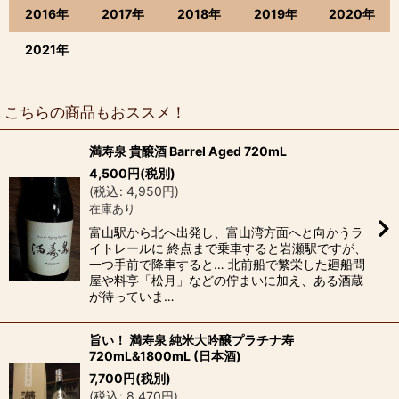
2016年
2017年
2018年
2019年
2020年
2021年
こちらの商品もおススメ！
満寿泉 貴醸酒 Barrel Aged 720mL
4,500
円
(税別)
(
税込
:
4,950
円
)
在庫あり
富山駅から北へ出発し、富山湾方面へと向かうラ
イトレールに 終点まで乗車すると岩瀬駅ですが、
一つ手前で降車すると… 北前船で繁栄した廻船問
屋や料亭「松月」などの佇まいに加え、ある酒蔵
が待っていま…
旨い！ 満寿泉 純米大吟醸プラチナ寿
720mL&1800mL (日本酒)
7,700
円
(税別)
(
税込
:
8,470
円
)