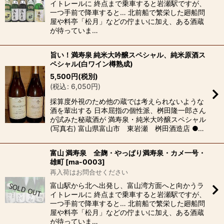
イトレールに 終点まで乗車すると岩瀬駅ですが、
一つ手前で降車すると… 北前船で繁栄した廻船問
屋や料亭「松月」などの佇まいに加え、ある酒蔵
が待っていま…
旨い！満寿泉 純米大吟醸スペシャル、純米原酒ス
ペシャル(白ワイン樽熟成)
5,500
円
(税別)
(
税込
:
6,050
円
)
採算度外視のため他の蔵では考えられないような
酒を輩出する 日本屈指の個性派、桝田隆一郎さん
が試みた秘蔵酒が 満寿泉・純米大吟醸スペシャル
(写真右) 富山県富山市 東岩瀬 桝田酒造店 ●…
富山 満寿泉 全麹・やっぱり満寿泉・カメ一号・
雄町
[
ma-0003
]
再入荷はお問合せください
富山駅から北へ出発し、富山湾方面へと向かうラ
イトレールに 終点まで乗車すると岩瀬駅ですが、
一つ手前で降車すると… 北前船で繁栄した廻船問
屋や料亭「松月」などの佇まいに加え、ある酒蔵
が待っていま…