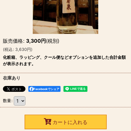
販売価格
:
3,300
円
(税別)
(
税込
:
3,630
円
)
化粧箱、ラッピング、クール便などオプションを追加した合計金額
が表示されます。
在庫あり
Facebookでシェア
数量
:
カートに入れる