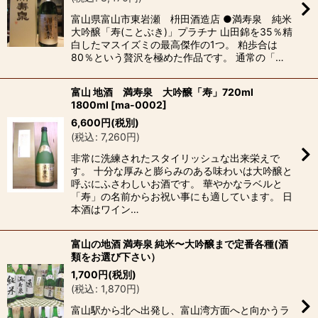
富山県富山市東岩瀬 枡田酒造店 ●満寿泉 純米
大吟醸「寿(ことぶき)」プラチナ 山田錦を35％精
白したマスイズミの最高傑作の1つ。 粕歩合は
80％という贅沢を極めた作品です。 通常の「…
富山 地酒 満寿泉 大吟醸「寿」720ml
1800ml
[
ma-0002
]
6,600
円
(税別)
(
税込
:
7,260
円
)
非常に洗練されたスタイリッシュな出来栄えで
す。 十分な厚みと膨らみのある味わいは大吟醸と
呼ぶにふさわしいお酒です。 華やかなラベルと
「寿」の名前からお祝い事にも適しています。 日
本酒はワイン…
富山の地酒 満寿泉 純米〜大吟醸まで定番各種(酒
類をお選び下さい）
1,700
円
(税別)
(
税込
:
1,870
円
)
富山駅から北へ出発し、富山湾方面へと向かうラ