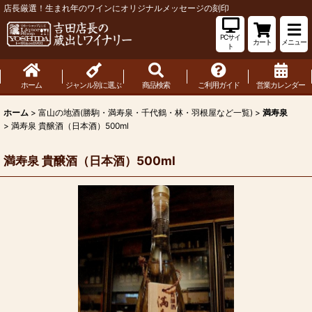
店長厳選！生まれ年のワインにオリジナルメッセージの刻印
PCサイ
カート
メニュー
ト
ホーム
ジャンル別に選ぶ
商品検索
ご利用ガイド
営業カレンダー
ホーム
>
富山の地酒(勝駒・満寿泉・千代鶴・林・羽根屋など一覧)
>
満寿泉
>
満寿泉 貴醸酒（日本酒）500ml
満寿泉 貴醸酒（日本酒）500ml