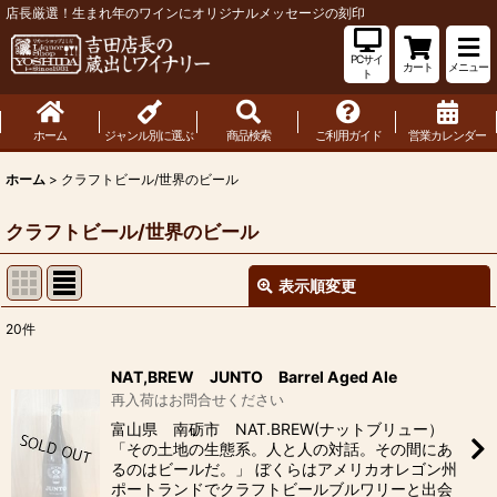
店長厳選！生まれ年のワインにオリジナルメッセージの刻印
PCサイ
カート
メニュー
ト
ホーム
ジャンル別に選ぶ
商品検索
ご利用ガイド
営業カレンダー
ホーム
>
クラフトビール/世界のビール
クラフトビール/世界のビール
表示順変更
閉じる
20
件
サブカテゴリ
:
NAT,BREW JUNTO Barrel Aged Ale
再入荷はお問合せください
富山県 南砺市 NAT.BREW(ナットブリュー）
表示数
:
「その土地の生態系。人と人の対話。その間にあ
るのはビールだ。」 ぼくらはアメリカオレゴン州
ポートランドでクラフトビールブルワリーと出会