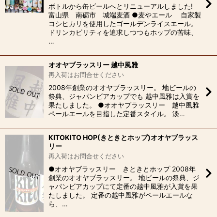
ボトルから缶ビールへとリニューアルしました!
富山県 南砺市 城端麦酒 ●麦やエール 自家製
コシヒカリを使用したゴールデンライスエール。
ドリンカビリティを追求しつつもホップの苦味、
…
オオヤブラッスリー 越中風雅
再入荷はお問合せください
2008年創業のオオヤブラッスリー。 地ビールの
祭典、ジャパンビアカップでも 越中風雅は入賞を
果たしました。 ●オオヤブラッスリー 越中風雅
ペールエールを目指した定番スタイル。 淡…
KITOKITO HOP(きときとホップ)オオヤブラッス
リー
再入荷はお問合せください
●オオヤブラッスリー きときとホップ 2008年
創業のオオヤブラッスリー。 地ビールの祭典、ジ
ャパンビアカップにて定番の越中風雅が入賞を果
たしました。 定番の越中風雅がペールエールな
ら、…