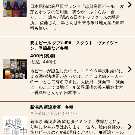
日本屈指の高品質ブランド「志賀高原ビール」 麦
芽とホップの使用量、爽やか、ふくらみ、香
り。。。 誰もが認める日本トップクラスの醸造
所。 佐藤さん、轟さんは出来る限り地元産の原材
料も使い、 …
箕面ビール ダブルIPA、スタウト、ヴァイツェ
ン、季節品など各種
400
円
(税別)
(
税込
:
440
円
)
地ビールが誕生したのは、１９９３年規制緩和に
よる酒税法改正がきっかけ。ここは老舗メーカー
の一つとして有名ですね。大阪府 箕面市 箕面
ビールここでは地ビール業界屈指の美人醸造士大
下香緒里さんが西日本筆…
新潟県 新潟麦酒 各種
再入荷はお問合せください
新潟県 新潟麦酒 飲むタイミング、季節などによ
り味にややムラはあります。 缶内、瓶内発酵の手
造りビールのため御理解ください。 ●新潟ビール