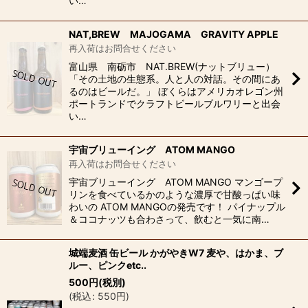
い…
NAT,BREW MAJOGAMA GRAVITY APPLE
再入荷はお問合せください
富山県 南砺市 NAT.BREW(ナットブリュー）
「その土地の生態系。人と人の対話。その間にあ
るのはビールだ。」 ぼくらはアメリカオレゴン州
ポートランドでクラフトビールブルワリーと出会
い…
宇宙ブリューイング ATOM MANGO
再入荷はお問合せください
宇宙ブリューイング ATOM MANGO マンゴープ
リンを食べているかのような濃厚で甘酸っぱい味
わいの ATOM MANGOの発売です！ パイナップル
＆ココナッツも合わさって、飲むと一気に南…
城端麦酒 缶ビール かがやきW7 麦や、はかま、ブ
ルー、ピンクetc..
500
円
(税別)
(
税込
:
550
円
)