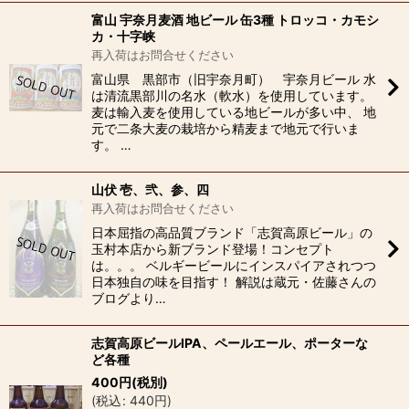
富山 宇奈月麦酒 地ビール 缶3種 トロッコ・カモシ
カ・十字峡
再入荷はお問合せください
富山県 黒部市（旧宇奈月町） 宇奈月ビール 水
は清流黒部川の名水（軟水）を使用しています。
麦は輸入麦を使用している地ビールが多い中、 地
元で二条大麦の栽培から精麦まで地元で行いま
す。 …
山伏 壱、弐、参、四
再入荷はお問合せください
日本屈指の高品質ブランド「志賀高原ビール」の
玉村本店から新ブランド登場！コンセプト
は。。。 ベルギービールにインスパイアされつつ
日本独自の味を目指す！ 解説は蔵元・佐藤さんの
ブログより…
志賀高原ビールIPA、ペールエール、ポーターな
ど各種
400
円
(税別)
(
税込
:
440
円
)