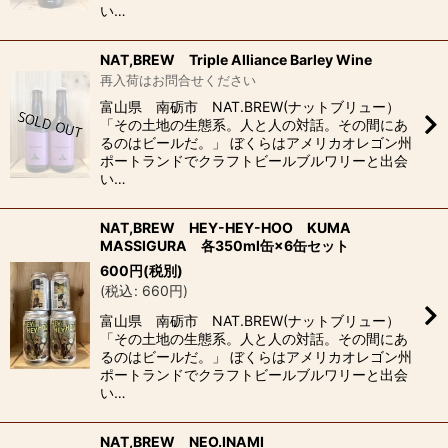
並び順
:
い…
絞り込む
NAT,BREW Triple Alliance Barley Wine
再入荷はお問合せください
富山県 南砺市 NAT.BREW(ナットブリュー）
「その土地の生態系。人と人の対話。その間にあ
るのはビールだ。」 ぼくらはアメリカオレゴン州
ポートランドでクラフトビールブルワリーと出会
い…
NAT,BREW HEY-HEY-HOO KUMA
MASSIGURA 各350ml缶×6缶セット
600
円
(税別)
(
税込
:
660
円
)
富山県 南砺市 NAT.BREW(ナットブリュー）
「その土地の生態系。人と人の対話。その間にあ
るのはビールだ。」 ぼくらはアメリカオレゴン州
ポートランドでクラフトビールブルワリーと出会
い…
NAT,BREW NEO.INAMI