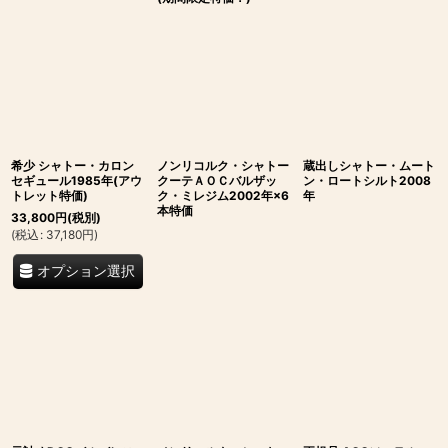
希少 シャトー・カロン
ノンリコルク・シャトー
蔵出しシャトー・ムート
セギュール1985年(アウ
クーテＡＯＣバルザッ
ン・ロートシルト2008
トレット特価)
ク・ミレジム2002年×6
年
本特価
33,800
円
(税別)
(
税込
:
37,180
円
)
オプション選択