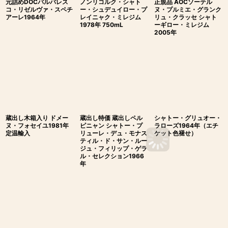
元詰めDOCバルバレス
ノンリコルク・シャト
正規品 AOCソーテル
コ・リゼルヴァ・スペチ
ー・シュデュイロー・プ
ヌ・プルミエ・グランク
アーレ1964年
レイニャク・ミレジム
リュ・クラッセ シャト
1978年 750mL
ーギロー・ミレジム
2005年
蔵出し木箱入り ドメー
蔵出し特価 蔵出しペル
シャトー・グリュオー・
ヌ・フォセイユ1981年
ピニャン シャトー・プ
ラローズ1964年（エチ
定温輸入
リューレ・デュ・モナス
ケット色褪せ）
ティル・ド・サン・ルー
ジュ・フィリップ・ゲラ
ル・セレクション1966
年