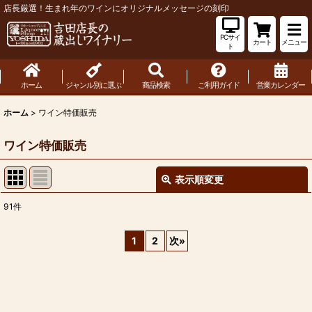
店長厳選！生まれ年のワインにオリジナルメッセージの刻印
PCサイ
カート
メニュー
ト
ホーム
ジャンル別に選ぶ
商品検索
ご利用ガイド
営業カレンダー
ホーム
>
ワイン特価販売
ワイン特価販売
表示順変更
閉じる
91
件
表示数
:
1
2
次
»
並び順
:
絞り込む