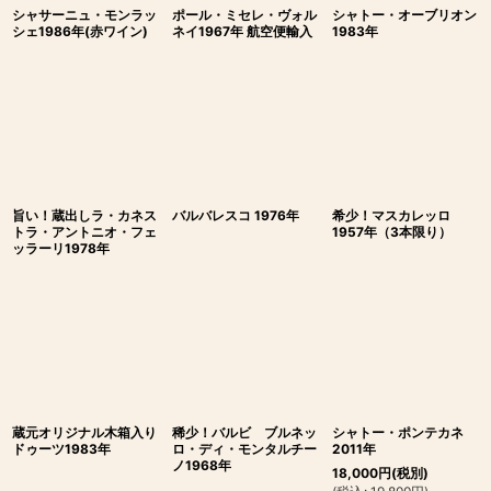
シャサーニュ・モンラッ
ポール・ミセレ・ヴォル
シャトー・オーブリオン
シェ1986年(赤ワイン)
ネイ1967年 航空便輸入
1983年
旨い！蔵出しラ・カネス
バルバレスコ 1976年
希少！マスカレッロ
トラ・アントニオ・フェ
1957年（3本限り）
ッラーリ1978年
蔵元オリジナル木箱入り
稀少！バルビ ブルネッ
シャトー・ポンテカネ
ドゥーツ1983年
ロ・ディ・モンタルチー
2011年
ノ1968年
18,000
円
(税別)