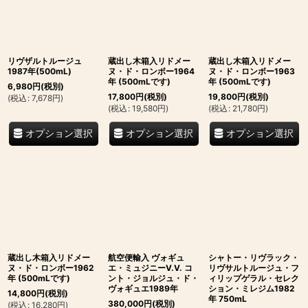
リヴザルトルージュ
蔵出し木箱入リドメー
蔵出し木箱入リドメー
1987年(500mL)
ヌ・ド・ロンボー1964
ヌ・ド・ロンボー1963
年 (500mLです)
年 (500mLです)
6,980
円
(税別)
17,800
円
(税別)
19,800
円
(税別)
(
税込
:
7,678
円
)
(
税込
:
19,580
円
)
(
税込
:
21,780
円
)
オプション選択
オプション選択
オプション選択
蔵出し木箱入リドメー
航空便輸入 ヴォギュ
シャトー・リヴラック・
ヌ・ド・ロンボー1962
エ・ミュジニーV.V. コ
リヴサルトルージュ・フ
年 (500mLです)
ント・ジョルジュ・ド・
ィリップゲラル・セレク
ヴォギュエ1989年
ション・ミレジム1982
14,800
円
(税別)
年 750mL
380,000
円
(税別)
(
税込
:
16,280
円
)