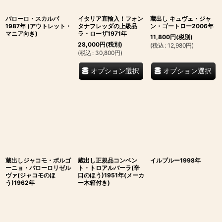
バローロ・スカルパ
イタリア直輸入！フォン
蔵出し キュヴェ・ジャ
1987年 (アウトレット・
タナフレッダの上級品
ン・ゴートロー2006年
マニア向き)
ラ・ローザ1971年
11,800
円
(税別)
28,000
円
(税別)
(
税込
:
12,980
円
)
(
税込
:
30,800
円
)
オプション選択
オプション選択
蔵出しジャコモ・ボルゴ
蔵出し正規品コンベン
イルブルー1998年
ーニョ・バローロリゼル
ト・トロアルバーラ(辛
ヴァ(ジャコモのほ
口のほう)1951年(メーカ
う)1962年
ー木箱付き)