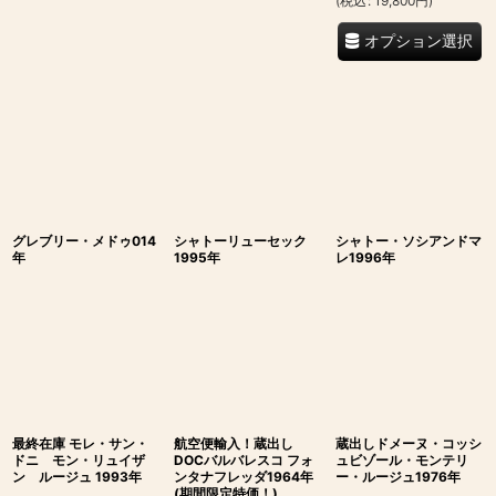
(
税込
:
19,800
円
)
オプション選択
グレブリー・メドゥ014
シャトーリューセック
シャトー・ソシアンドマ
年
1995年
レ1996年
最終在庫 モレ・サン・
航空便輸入！蔵出し
蔵出しドメーヌ・コッシ
ドニ モン・リュイザ
DOCバルバレスコ フォ
ュビゾール・モンテリ
ン ルージュ 1993年
ンタナフレッダ1964年
ー・ルージュ1976年
(期間限定特価！)