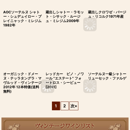
AOCソーテルヌ シャト
蔵出しシャトー・ラモッ
蔵出しクロワゼ・バージ
ー・シュデュイロー・プ
ト・シサック・ルージ
ュ・リコルク1971年産
レイニャック・ミレジム
ュ・ミレジム2009年
1982年
オーガニック・ドメー
レッドカー ピノ・ノワ
ソーテルヌ一級シャトー
ヌ・テッラタングラ・マ
ール "エステート" フォ
リューセック・ファルゲ
ヴルッド・ヴィンテージ
ートロス・シービュー
2012年 12本特価(送料
[2011]
無料)
1
2
次
»