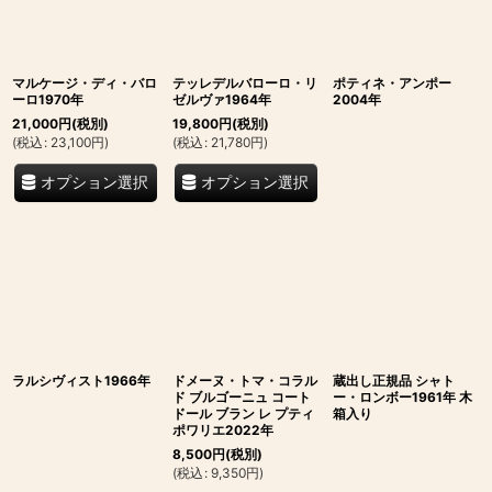
マルケージ・ディ・バロ
テッレデルバローロ・リ
ポティネ・アンポー
ーロ1970年
ゼルヴァ1964年
2004年
21,000
円
(税別)
19,800
円
(税別)
(
税込
:
23,100
円
)
(
税込
:
21,780
円
)
オプション選択
オプション選択
ラルシヴィスト1966年
ドメーヌ・トマ・コラル
蔵出し正規品 シャト
ド ブルゴーニュ コート
ー・ロンボー1961年 木
ドール ブラン レ プティ
箱入り
ポワリエ2022年
8,500
円
(税別)
(
税込
:
9,350
円
)