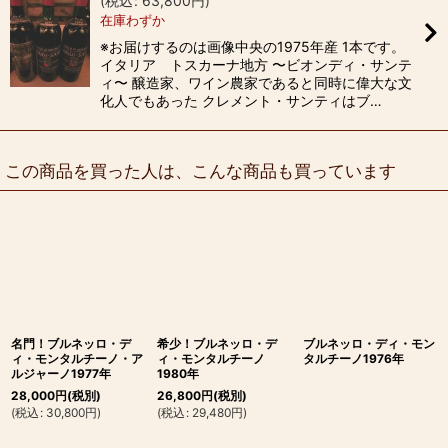
(
税込
:
63,800
円
)
在庫わずか
※お届けするのは画像中央の1975年産 1本です。
イタリア トスカーナ地方 〜ビオンディ・サンテ
ィ〜 醸造家、ワイン農家であると同時に偉大な文
化人でもあった クレメント・サンティはブ…
この商品を買った人は、こんな商品も買っています
名門！ブルネッロ・デ
希少！ブルネッロ・デ
ブルネッロ・ディ・モン
ィ・モンタルチーノ・ア
ィ・モンタルチーノ
タルチーノ1976年
ルジャーノ1977年
1980年
28,000
円
(税別)
26,800
円
(税別)
(
税込
:
30,800
円
)
(
税込
:
29,480
円
)