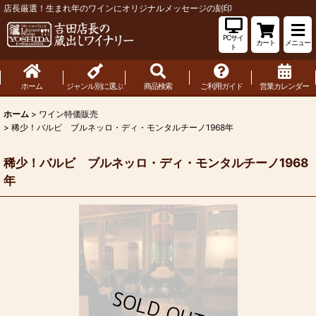
店長厳選！生まれ年のワインにオリジナルメッセージの刻印
PCサイ
カート
メニュー
ト
ホーム
ジャンル別に選ぶ
商品検索
ご利用ガイド
営業カレンダー
ホーム
>
ワイン特価販売
>
稀少！バルビ ブルネッロ・ディ・モンタルチーノ1968年
稀少！バルビ ブルネッロ・ディ・モンタルチーノ1968
年