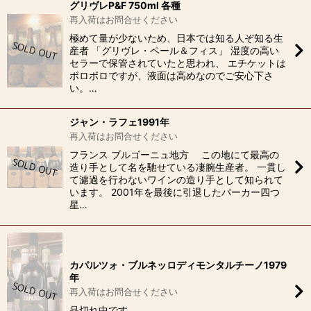
グリヴレP&F 750ml 各種
再入荷はお問合せください
極めて量が少ないため、日本では知る人ぞ知る生
産者 「グリヴレ・ペール＆フィス」 湿度の高い
セラーで保管されていたと思われ、 エチケットは
ボロボロですが、液面は高めなのでご安心下さ
い。…
ジャン・ラフェ1991年
再入荷はお問合せください
フランス ブルゴーニュ地方 この地にて最高の
造り手として名を馳せている凄腕生産者。 一貫し
て濾過を行わないワインの造り手として知られて
います。 2001年を最後に引退したパーカー四つ
星…
カパルツォ・ブルネッロディモンタルチーノ1979
年
再入荷はお問合せください
品切れ中です