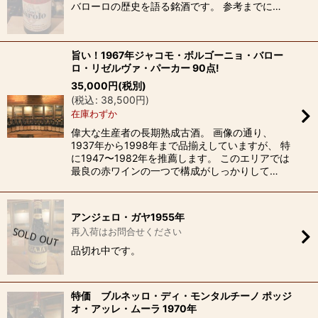
バローロの歴史を語る銘酒です。 参考までに…
旨い！1967年ジャコモ・ボルゴーニョ・バロー
ロ・リゼルヴァ・パーカー 90点!
35,000
円
(税別)
(
税込
:
38,500
円
)
在庫わずか
偉大な生産者の長期熟成古酒。 画像の通り、
1937年から1998年まで品揃えしていますが、 特
に1947〜1982年を推薦します。 このエリアでは
最良の赤ワインの一つで構成がしっかりして…
アンジェロ・ガヤ1955年
再入荷はお問合せください
品切れ中です。
特価 ブルネッロ・ディ・モンタルチーノ ポッジ
オ・アッレ・ムーラ 1970年