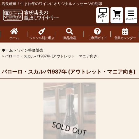
店長厳選！生まれ年のワインにオリジナルメッセージの刻印
PCサイ
カート
メニュー
ト
ホーム
ジャンル別に選ぶ
商品検索
ご利用ガイド
営業カレンダー
ホーム
>
ワイン特価販売
>
バローロ・スカルパ1987年 (アウトレット・マニア向き)
バローロ・スカルパ1987年 (アウトレット・マニア向き)