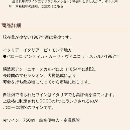
「生まれ年のワインにオリジナルメッセージを刻印しませんか？」ボトル刻
印・木箱刻印の詳細、ご注文は
こちら
商品詳細
現存量が少ない1987年産は希少です。
イタリア イタリア ピエモンテ地方
●バローロ アンティカ・カーサ・ヴィニコラ・スカルパ1987年
醸造家アントニオ・スカルパにより1854年に創設。
長時間のマセラシオン、大樽熟成により
寿命を持ち飲み頃になってから市場に出します。
自社畑で造られたワインはイタリアでも高評価を得ています。
上級格に制定されたDOCGの1つにランクされるのが
バローロ地区のワインです。
赤ワイン 750ml 航空便輸入・定温保管