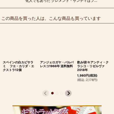
化人でもあった クレメント・サンティはブ…
この商品を買った人は、こんな商品も買っています
スペインの白カビサラ
アンジェロガヤ・バルバ
飲み頃!キアンティ・ク
ミ フエ・カリダ・エ
レスコ1966年 送料無料
ラシコ・リゼルヴァ
クストラ12個
2018年
1,980
円
(税別)
(
税込
:
2,178
円
)