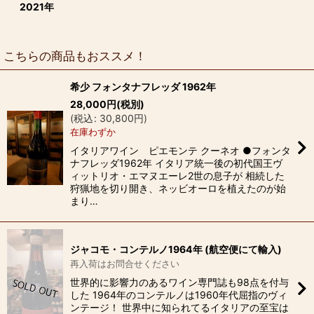
2021年
こちらの商品もおススメ！
希少 フォンタナフレッダ 1962年
28,000
円
(税別)
(
税込
:
30,800
円
)
在庫わずか
イタリアワイン ピエモンテ クーネオ ●フォンタ
ナフレッダ1962年 イタリア統一後の初代国王ヴ
ィットリオ・エマヌエーレ2世の息子が 相続した
狩猟地を切り開き、ネッビオーロを植えたのが始
まり…
ジャコモ・コンテルノ1964年 (航空便にて輸入)
再入荷はお問合せください
世界的に影響力のあるワイン専門誌も98点を付与
した 1964年のコンテルノは1960年代屈指のヴィ
ンテージ！ 世界中に知られてるイタリアの至宝は