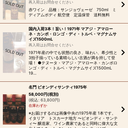
再入荷はお問合せください
赤ワイン 品種：サンジョヴェーゼ 750ml ミ
ディアムボディ 航空便 定温保管 送料無料
国内入荷3本！旨い！1971年 マアジ・アマロー
ネ・カンポ・ロンゴ・ディ・トルベ・マグナムサ
イズ1500mL
再入荷はお問合せください
1971年産の中でも状態の良さ、味わい、希少性と
3拍子揃っている素晴らしい古酒が満を持して登
場！ ●テヌータ・マアジ・アマローネ・カンポロ
ンゴ・ディ・トルベ・マグナムサイズ1500mL
19…
名門 ビオンディサンティ1975年
58,000
円
(税別)
(
税込
:
63,800
円
)
在庫わずか
※お届けするのは画像中央の1975年産 1本です。
イタリア トスカーナ地方 〜ビオンディ・サンテ
ィ〜 醸造家、ワイン農家であると同時に偉大な文