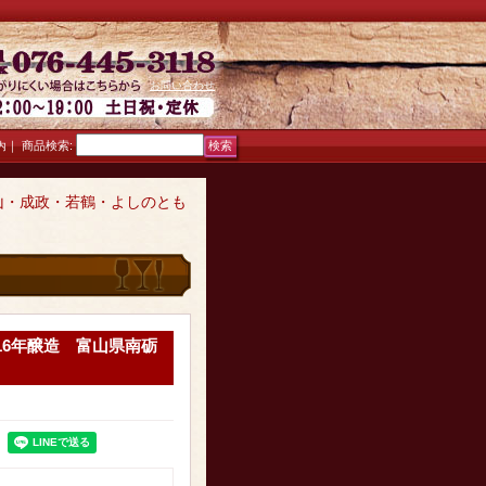
お問い合わせ
｜
商品検索
:
内
山・成政・若鶴・よしのとも
16年醸造 富山県南砺