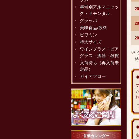
年号別アルマニャッ
2
ク・ドモンタル
グラッパ
2
美味食品/飲料
ビワミン
2
特大サイズ
ワイングラス・ビア
※
グラス・酒器・雑貨
特
入荷待ち（再入荷未
定品）
ガイアフロー
営業カレンダー