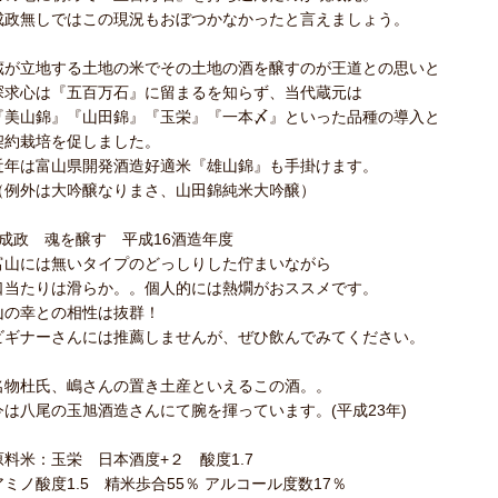
成政無しではこの現況もおぼつかなかったと言えましょう。
蔵が立地する土地の米でその土地の酒を醸すのが王道との思いと
探求心は『五百万石』に留まるを知らず、当代蔵元は
『美山錦』『山田錦』『玉栄』『一本〆』といった品種の導入と
契約栽培を促しました。
近年は富山県開発酒造好適米『雄山錦』も手掛けます。
（例外は大吟醸なりまさ、山田錦純米大吟醸）
●成政 魂を醸す 平成16酒造年度
富山には無いタイプのどっしりした佇まいながら
口当たりは滑らか。。個人的には熱燗がおススメです。
山の幸との相性は抜群！
ビギナーさんには推薦しませんが、ぜひ飲んでみてください。
名物杜氏、嶋さんの置き土産といえるこの酒。。
今は八尾の玉旭酒造さんにて腕を揮っています。(平成23年)
原料米：玉栄 日本酒度+２ 酸度1.7
アミノ酸度1.5 精米歩合55％ アルコール度数17％