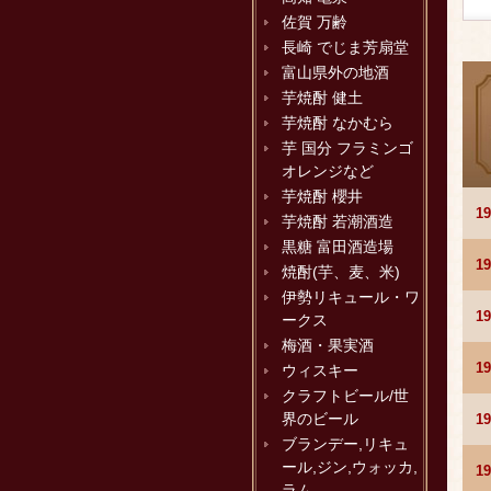
佐賀 万齢
長崎 でじま芳扇堂
富山県外の地酒
芋焼酎 健土
芋焼酎 なかむら
芋 国分 フラミンゴ
オレンジなど
芋焼酎 櫻井
1
芋焼酎 若潮酒造
黒糖 富田酒造場
1
焼酎(芋、麦、米)
伊勢リキュール・ワ
1
ークス
梅酒・果実酒
1
ウィスキー
クラフトビール/世
界のビール
1
ブランデー,リキュ
ール,ジン,ウォッカ,
1
ラム