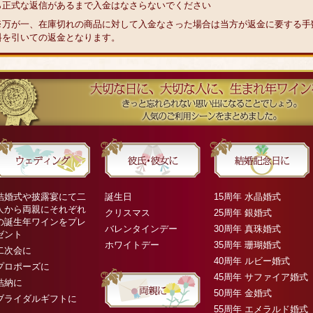
ら正式な返信があるまで入金はなさらないでください
※万が一、在庫切れの商品に対して入金なさった場合は当方が返金に要する手
料を引いての返金となります。
結婚式や披露宴にて二
誕生日
15周年 水晶婚式
人から両親にそれぞれ
クリスマス
25周年 銀婚式
の誕生年ワインをプレ
バレンタインデー
30周年 真珠婚式
ゼント
ホワイトデー
35周年 珊瑚婚式
二次会に
40周年 ルビー婚式
プロポーズに
45周年 サファイア婚式
結納に
50周年 金婚式
ブライダルギフトに
55周年 エメラルド婚式