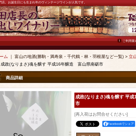
ン専門店。お誕生日にも生まれ年のヴィンテージワインが人気です。
ご利用案
ーム
｜ 富山の地酒(勝駒・満寿泉・千代鶴・林・羽根屋など一覧) >
立
｜
成政(なりまさ)魂を醸す 平成16年醸造 富山県南砺市
商品詳細
成政(なりまさ)魂を醸す 平成
市
[再入荷はお問合せください]
Facebookでシェア