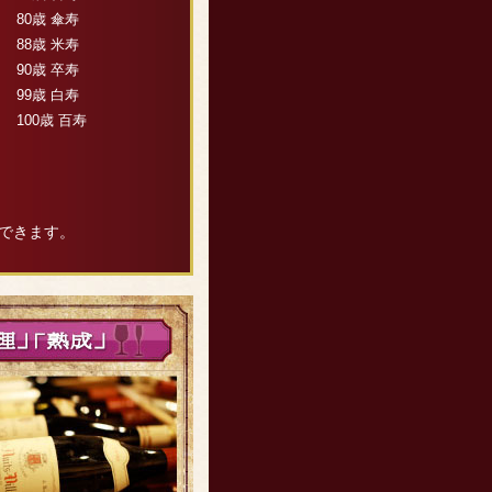
80歳 傘寿
88歳 米寿
90歳 卒寿
99歳 白寿
100歳 百寿
できます。