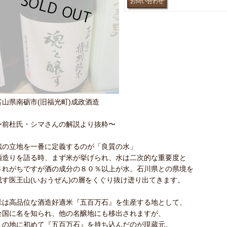
富山県南砺市(旧福光町)成政酒造
〜前杜氏・シマさんの解説より抜粋〜
蔵の立地を一番に定義するのが「良質の水」
酒造りを語る時、まず米が挙げられ、水は二次的な重要度と
されがちですが酒の成分の８０％以上が水。石川県との県境を
成す医王山(いおうぜん)の層をくぐり抜け迸り出てきます。
米は高品位な酒造好適米『五百万石』を生産する地として、
全国に名を知られ、他の名醸地にも移出されますが、
この地に初めて『五百万石』を持ち込んだのが現蔵元。