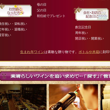
母の日
父の日
初任給でプレゼント
就任祝い・栄転祝い
創立記念日
定年祝い・退職祝い
周年祝い
退官祝い
開店祝い・開業祝い
生まれ年ワイン
は素敵な贈り物です。
ボトルや木箱
に刻印