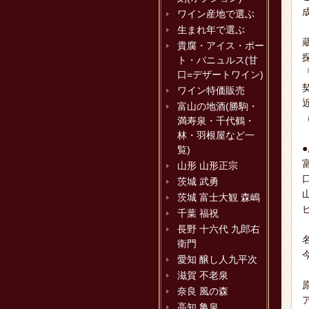
ワイン産地で選ぶ
生まれ年で選ぶ
貴腐・アイス・ポー
ト・バニュルス(甘
口=デザートワイン)
ワイン特価販売
富山の地酒(勝駒・
満寿泉・千代鶴・
林・羽根屋など一
覧)
山形 山形正宗
茨城 武勇
茨城 富士大観 森嶋
千葉 福祝
長野 十六代 九郎右
衛門
愛知 醸し人九平次
滋賀 不老泉
奈良 風の森
高知 亀泉