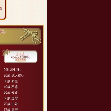
数
0歳 誕生祝い
20歳 成人祝い
30歳 而立
40歳 不惑
50歳 知命
60歳 還暦
70歳 古希
77歳 喜寿