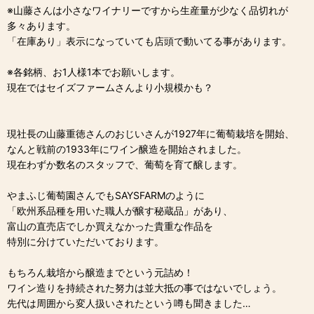
※山藤さんは小さなワイナリーですから生産量が少なく品切れが
多々あります。
「在庫あり」表示になっていても店頭で動いてる事があります。
※各銘柄、お1人様1本でお願いします。
現在ではセイズファームさんより小規模かも？
現社長の山藤重徳さんのおじいさんが1927年に葡萄栽培を開始、
なんと戦前の1933年にワイン醸造を開始されました。
現在わずか数名のスタッフで、葡萄を育て醸します。
やまふじ葡萄園さんでもSAYSFARMのように
「欧州系品種を用いた職人が醸す秘蔵品」があり、
富山の直売店でしか買えなかった貴重な作品を
特別に分けていただいております。
もちろん栽培から醸造までという元詰め！
ワイン造りを持続された努力は並大抵の事ではないでしょう。
先代は周囲から変人扱いされたという噂も聞きました…