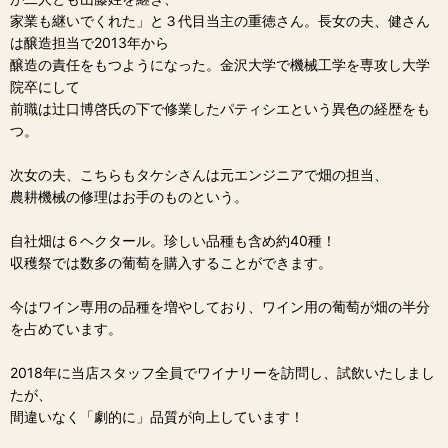
家業も継いでくれた」と３代目当主の重徳さん。長女の夫、健さん
は醸造担当で2013年から
醸造の責任をもつようになった。金沢大学で機械工学を専攻し大学
院卒にして
前職は辻口博啓氏の下で修業したパティシエという異色の経歴をも
つ。
次女の夫、こちらもタケシさんは元エンジニアで畑の担当、
農耕機械の修理はお手のものという。
自社畑は６ヘクタール。珍しい品種も含め約40種！
収穫祭では数多の葡萄を購入することができます。
今はワイン専用の品種を増やしており、ワイン用の葡萄が畑の半分
を占めています。
2018年に当店スタッフ全員でワイナリーを訪問し、試飲いたしまし
たが、
間違いなく「劇的に」品質が向上しています！