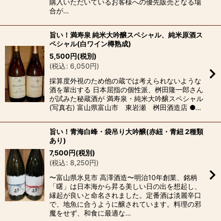
購入いただいているお客様への優先販売となる場
合が…
旨い！満寿泉 純米大吟醸スペシャル、純米原酒ス
ペシャル(白ワイン樽熟成)
5,500
円
(税別)
(
税込
:
6,050
円
)
採算度外視のため他の蔵では考えられないような
酒を輩出する 日本屈指の個性派、桝田隆一郎さん
が試みた秘蔵酒が 満寿泉・純米大吟醸スペシャル
(写真右) 富山県富山市 東岩瀬 桝田酒造店 ●…
旨い！青海白峰・袋吊り大吟醸(赤紐・青紐 2種類
あり)
7,500
円
(税別)
(
税込
:
8,250
円
)
〜富山県氷見市 高澤酒造〜明治10年創業、銘柄
「曙」は日本海から昇る美しい日の出を想起し、
縁起が良いと命名されました。定番酒は淡麗辛口
で、地魚に合うように醸されています。料理の邪
魔をせず、和食に最適な…