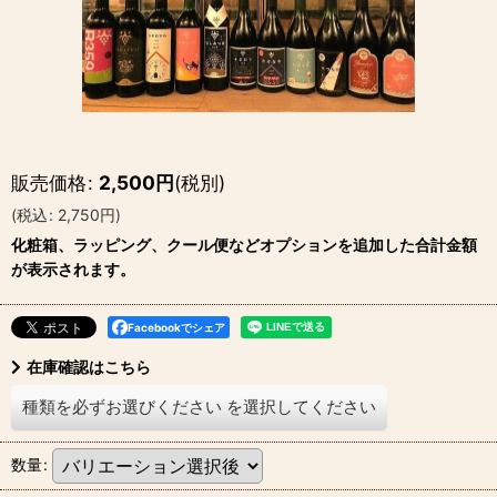
販売価格
:
2,500
円
(税別)
(
税込
:
2,750
円
)
化粧箱、ラッピング、クール便などオプションを追加した合計金額
が表示されます。
Facebookでシェア
在庫確認はこちら
種類を必ずお選びください
を選択してください
数量
: