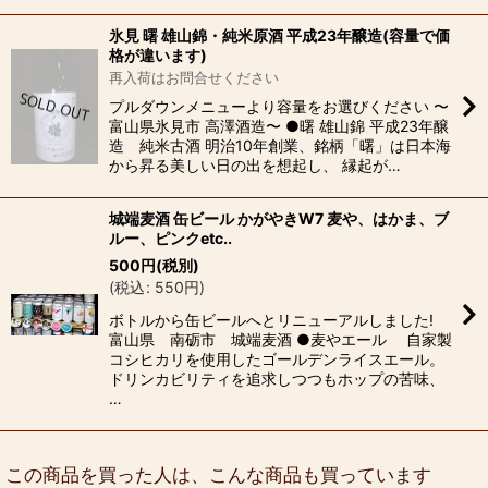
氷見 曙 雄山錦・純米原酒 平成23年醸造(容量で価
格が違います)
再入荷はお問合せください
プルダウンメニューより容量をお選びください 〜
富山県氷見市 高澤酒造〜 ●曙 雄山錦 平成23年醸
造 純米古酒 明治10年創業、銘柄「曙」は日本海
から昇る美しい日の出を想起し、 縁起が…
城端麦酒 缶ビール かがやきW7 麦や、はかま、ブ
ルー、ピンクetc..
500
円
(税別)
(
税込
:
550
円
)
ボトルから缶ビールへとリニューアルしました!
富山県 南砺市 城端麦酒 ●麦やエール 自家製
コシヒカリを使用したゴールデンライスエール。
ドリンカビリティを追求しつつもホップの苦味、
…
この商品を買った人は、こんな商品も買っています