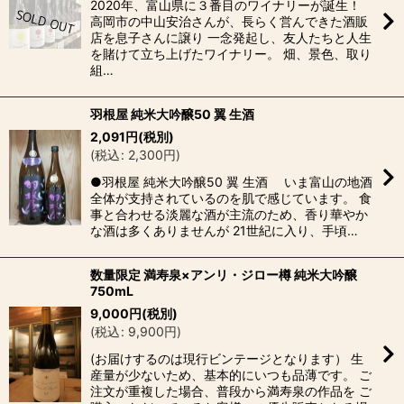
2020年、富山県に３番目のワイナリーが誕生！
高岡市の中山安治さんが、長らく営んできた酒販
店を息子さんに譲り 一念発起し、友人たちと人生
を賭けて立ち上げたワイナリー。 畑、景色、取り
組…
羽根屋 純米大吟醸50 翼 生酒
2,091
円
(税別)
(
税込
:
2,300
円
)
●羽根屋 純米大吟醸50 翼 生酒 いま富山の地酒
全体が支持されているのを肌で感じています。 食
事と合わせる淡麗な酒が主流のため、香り華やか
な酒は多くありませんが 21世紀に入り、手頃…
数量限定 満寿泉×アンリ・ジロー樽 純米大吟醸
750mL
9,000
円
(税別)
(
税込
:
9,900
円
)
(お届けするのは現行ビンテージとなります） 生
産量が少ないため、基本的にいつも品薄です。 ご
注文が重複した場合、普段から満寿泉の作品を ご