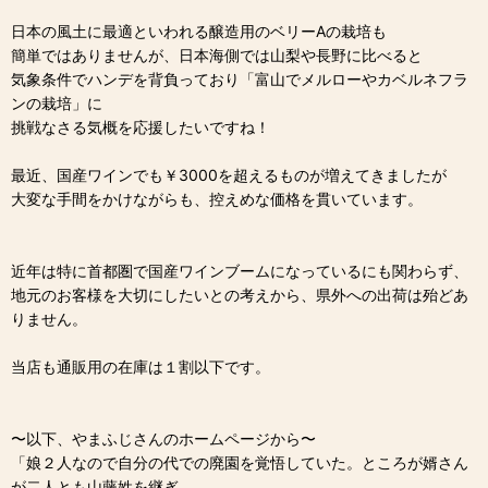
日本の風土に最適といわれる醸造用のベリーAの栽培も
簡単ではありませんが、日本海側では山梨や長野に比べると
気象条件でハンデを背負っており「富山でメルローやカベルネフラ
ンの栽培」に
挑戦なさる気概を応援したいですね！
最近、国産ワインでも￥3000を超えるものが増えてきましたが
大変な手間をかけながらも、控えめな価格を貫いています。
近年は特に首都圏で国産ワインブームになっているにも関わらず、
地元のお客様を大切にしたいとの考えから、県外への出荷は殆どあ
りません。
当店も通販用の在庫は１割以下です。
〜以下、やまふじさんのホームページから〜
「娘２人なので自分の代での廃園を覚悟していた。ところが婿さん
が二人とも山藤姓を継ぎ、