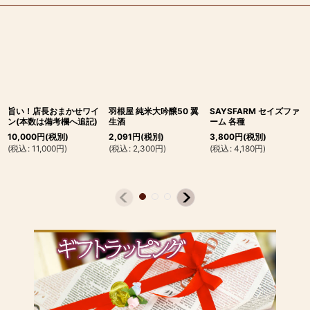
旨い！店長おまかせワイ
羽根屋 純米大吟醸50 翼
SAYSFARM セイズファ
ン(本数は備考欄へ追記)
生酒
ーム 各種
10,000
円
(税別)
2,091
円
(税別)
3,800
円
(税別)
(
税込
:
11,000
円
)
(
税込
:
2,300
円
)
(
税込
:
4,180
円
)