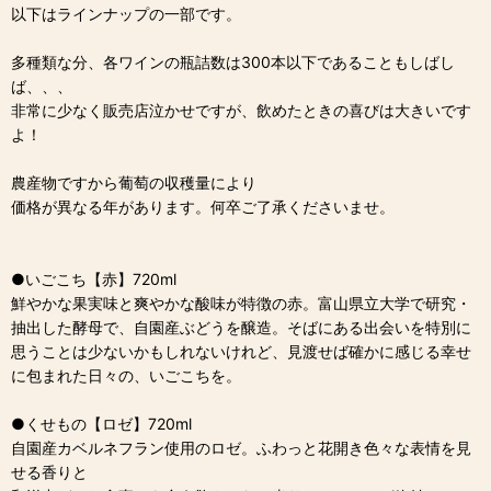
以下はラインナップの一部です。
多種類な分、各ワインの瓶詰数は300本以下であることもしばし
ば、、、
非常に少なく販売店泣かせですが、飲めたときの喜びは大きいです
よ！
農産物ですから葡萄の収穫量により
価格が異なる年があります。何卒ご了承くださいませ。
●いごこち【赤】720ml
鮮やかな果実味と爽やかな酸味が特徴の赤。富山県立大学で研究・
抽出した酵母で、自園産ぶどうを醸造。そばにある出会いを特別に
思うことは少ないかもしれないけれど、見渡せば確かに感じる幸せ
に包まれた日々の、いごこちを。
●くせもの【ロゼ】720ml
自園産カベルネフラン使用のロゼ。ふわっと花開き色々な表情を見
せる香りと