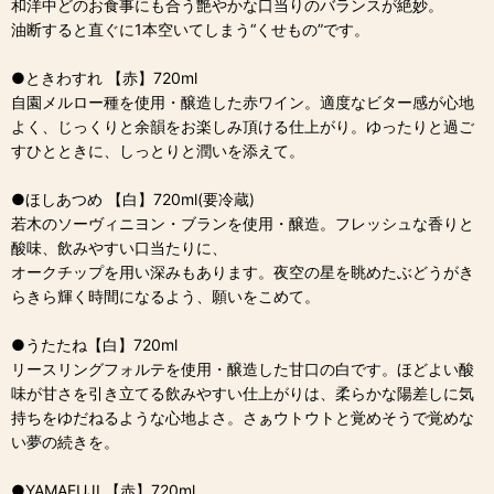
和洋中どのお食事にも合う艶やかな口当りのバランスが絶妙。
油断すると直ぐに1本空いてしまう“くせもの”です。
●ときわすれ 【赤】720ml
自園メルロー種を使用・醸造した赤ワイン。適度なビター感が心地
よく、じっくりと余韻をお楽しみ頂ける仕上がり。ゆったりと過ご
すひとときに、しっとりと潤いを添えて。
●ほしあつめ 【白】720ml(要冷蔵)
若木のソーヴィニヨン・ブランを使用・醸造。フレッシュな香りと
酸味、飲みやすい口当たりに、
オークチップを用い深みもあります。夜空の星を眺めたぶどうがき
らきら輝く時間になるよう、願いをこめて。
●うたたね【白】720ml
リースリングフォルテを使用・醸造した甘口の白です。ほどよい酸
味が甘さを引き立てる飲みやすい仕上がりは、柔らかな陽差しに気
持ちをゆだねるような心地よさ。さぁウトウトと覚めそうで覚めな
い夢の続きを。
●YAMAFUJI 【赤】720ml