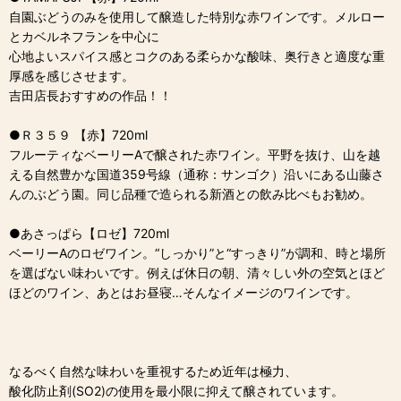
自園ぶどうのみを使用して醸造した特別な赤ワインです。メルロー
とカベルネフランを中心に
心地よいスパイス感とコクのある柔らかな酸味、奥行きと適度な重
厚感を感じさせます。
吉田店長おすすめの作品！！
●Ｒ３５９ 【赤】720ml
フルーティなベーリーAで醸された赤ワイン。平野を抜け、山を越
える自然豊かな国道359号線（通称：サンゴク）沿いにある山藤さ
んのぶどう園。同じ品種で造られる新酒との飲み比べもお勧め。
●あさっぱら【ロゼ】720ml
ベーリーAのロゼワイン。“しっかり”と“すっきり”が調和、時と場所
を選ばない味わいです。例えば休日の朝、清々しい外の空気とほど
ほどのワイン、あとはお昼寝…そんなイメージのワインです。
なるべく自然な味わいを重視するため近年は極力、
酸化防止剤(SO2)の使用を最小限に抑えて醸されています。