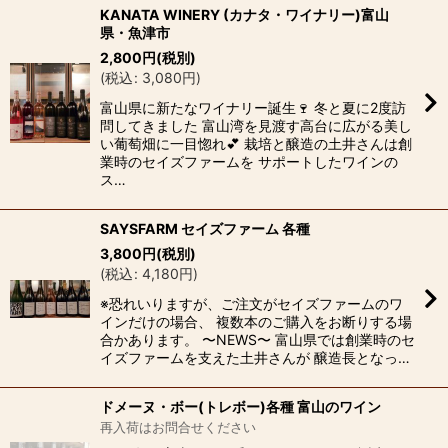
KANATA WINERY (カナタ・ワイナリー)富山
県・魚津市
2,800
円
(税別)
(
税込
:
3,080
円
)
富山県に新たなワイナリー誕生🍷 冬と夏に2度訪
問してきました 富山湾を見渡す高台に広がる美し
い葡萄畑に一目惚れ💕 栽培と醸造の土井さんは創
業時のセイズファームを サポートしたワインの
ス…
SAYSFARM セイズファーム 各種
3,800
円
(税別)
(
税込
:
4,180
円
)
※恐れいりますが、ご注文がセイズファームのワ
インだけの場合、 複数本のご購入をお断りする場
合かあります。 〜NEWS〜 富山県では創業時のセ
イズファームを支えた土井さんが 醸造長となっ…
ドメーヌ・ボー(トレボー)各種 富山のワイン
再入荷はお問合せください