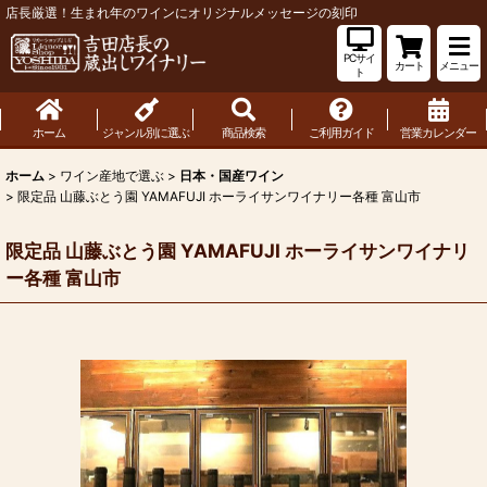
店長厳選！生まれ年のワインにオリジナルメッセージの刻印
PCサイ
カート
メニュー
ト
ホーム
ジャンル別に選ぶ
商品検索
ご利用ガイド
営業カレンダー
ホーム
>
ワイン産地で選ぶ
>
日本・国産ワイン
>
限定品 山藤ぶとう園 YAMAFUJI ホーライサンワイナリー各種 富山市
限定品 山藤ぶとう園 YAMAFUJI ホーライサンワイナリ
ー各種 富山市