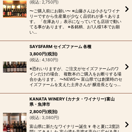
(
税込
:
2,750
円
)
〜ご購入前にお願い〜 ※山藤さんは小さなワイナ
リーですから生産量が少なく品切れが多々ありま
す。 「在庫あり」表示になっていても店頭で動い
てる事があります。 ※各銘柄、お1人様1本でお願
い…
SAYSFARM セイズファーム 各種
3,800
円
(税別)
(
税込
:
4,180
円
)
※恐れいりますが、ご注文がセイズファームのワ
インだけの場合、 複数本のご購入をお断りする場
合かあります。 〜NEWS〜 富山県では創業時のセ
イズファームを支えた土井さんが 醸造長となっ…
KANATA WINERY (カナタ・ワイナリー)富山
県・魚津市
2,800
円
(税別)
(
税込
:
3,080
円
)
富山県に新たなワイナリー誕生🍷 冬と夏に2度訪
問してきました 富山湾を見渡す高台に広がる美し