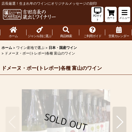
店長厳選！生まれ年のワインにオリジナルメッセージの刻印
PCサイ
カート
メニュー
ト
ホーム
ジャンル別に選ぶ
商品検索
ご利用ガイド
営業カレンダー
ホーム
>
ワイン産地で選ぶ
>
日本・国産ワイン
>
ドメーヌ・ボー(トレボー)各種 富山のワイン
ドメーヌ・ボー(トレボー)各種 富山のワイン