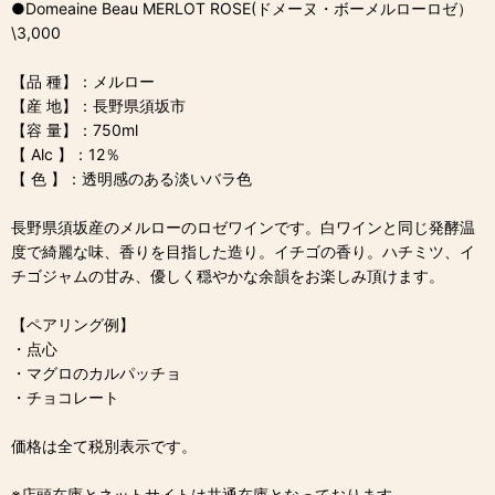
●Domeaine Beau MERLOT ROSE(ドメーヌ・ボーメルローロゼ）
\3,000
【品 種】：メルロー
【産 地】：長野県須坂市
【容 量】：750ml
【 Alc 】：12％
【 色 】：透明感のある淡いバラ色
長野県須坂産のメルローのロゼワインです。白ワインと同じ発酵温
度で綺麗な味、香りを目指した造り。イチゴの香り。ハチミツ、イ
チゴジャムの甘み、優しく穏やかな余韻をお楽しみ頂けます。
【ペアリング例】
・点心
・マグロのカルパッチョ
・チョコレート
価格は全て税別表示です。
※店頭在庫とネットサイトは共通在庫となっております。