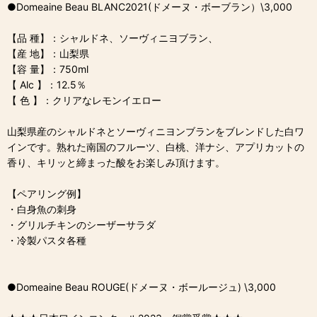
●Domeaine Beau BLANC2021(ドメーヌ・ボーブラン）\3,000
【品 種】：シャルドネ、ソーヴィニヨブラン、
【産 地】：山梨県
【容 量】：750ml
【 Alc 】：12.5％
【 色 】：クリアなレモンイエロー
山梨県産のシャルドネとソーヴィニヨンブランをブレンドした白ワ
インです。熟れた南国のフルーツ、白桃、洋ナシ、アプリカットの
香り、キリッと締まった酸をお楽しみ頂けます。
【ペアリング例】
・白身魚の刺身
・グリルチキンのシーザーサラダ
・冷製パスタ各種
●Domeaine Beau ROUGE(ドメーヌ・ボールージュ) \3,000