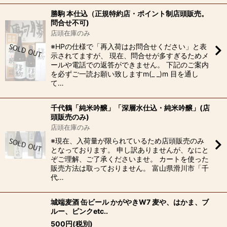
勝駒 本仕込（正規特約店・ポイント制店頭販売。
問合せ不可)
店頭在庫のみ
※HPの仕様で「再入荷はお問合せください」と表
示されてますが、 現在、問合せが多すぎるためメ
ールや電話での返答ができません。 下記のご案内
を必ずご一読お願い致しますm(_ _)m 目を通し
て…
千代鶴「純米吟醸」「深層水仕込・純米吟醸」(店
頭販売のみ)
店頭在庫のみ
※現在、入荷量が限られているため店頭販売のみ
となっております。 申し訳ありませんが、なにと
ぞご理解、ご了承くださいませ。 カートを使った
販売方法は取っておりません。 富山県滑川市「千
代…
城端麦酒 缶ビール かがやきW7 麦や、はかま、ブ
ルー、ピンクetc..
500
円
(税別)