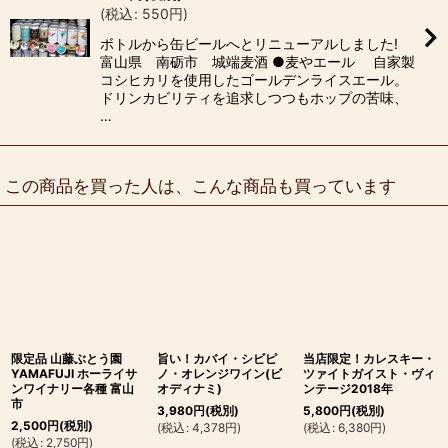
(
税込
:
550
円
)
ボトルから缶ビールへとリニューアルしました!
富山県 南砺市 城端麦酒 ●麦やエール 自家製
コシヒカリを使用したゴールデンライスエール。
ドリンカビリティを追求しつつもホップの苦味、
…
この商品を買った人は、こんな商品も買っています
限定品 山藤ぶとう園
旨い！カバイ・シビピ
当店限定！カレスキー・
YAMAFUJI ホーライサ
ノ・オレンジワイン(ビ
ツァイトガイスト・ヴィ
ンワイナリー各種 富山
オディナミ)
ンテージ2018年
市
3,980
円
(税別)
5,800
円
(税別)
2,500
円
(税別)
(
税込
:
4,378
円
)
(
税込
:
6,380
円
)
(
税込
:
2,750
円
)