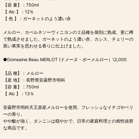
【容 量】：750ml
【 Alc 】：12％
【 色 】：ガーネットのよう濃い赤
メルロー、カベルネソーヴィニヨンの２品種を個別に熟成、更に樽
で熟成させました。ガーネットのよう濃い赤、カシス、チェリーの
黒い果実を思わせる香りに仕上げました。
●Domeaine Beau MERLOT (ドメーヌ・ボーメルロー）\3,000
【品 種】：メルロー
【産 地】：長野県安曇野市明科
【容 量】：750ml
【 Alc 】：13％
安曇野市明科天王原産メルローを使用。フレッシュなイチゴやベリ
ーの香り。
やや酸が強く、タンニンは穏やかで、日常の家庭料理との相性抜群
な商品です。