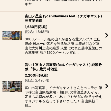
キヤ…
富山ノ星空 (yoshidawines feat.イナガキヤスト)
三笑楽酒造
1,680
円
(税別)
(
税込
:
1,848
円
)
3000メートル級の山々が連なる北アルプス 立山
連峰 日本一の落差を誇る称名滝 黒部峡谷など富
山七大河川上流の絶景 人里はなれた越中五箇山の
合掌集落 深さ1200メートル 富山…
旨い！富山ノ四重奏(feat.イナガキヤスト) 純米吟
醸 「林」蔵元 林酒造
2,200
円
(税別)
(
税込
:
2,420
円
)
富山の写真家、イナガキヤストさんとのコラボ 第
３弾は富山県最東端・朝日町の林酒造さんから。
定番も品切れが多い「林」ですが 私の熱意を伝え
オリジナルを造って下さいました！ 富山県朝日
町…