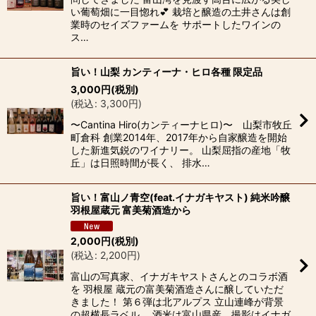
い葡萄畑に一目惚れ💕 栽培と醸造の土井さんは創
業時のセイズファームを サポートしたワインの
ス…
旨い！山梨 カンティーナ・ヒロ各種 限定品
3,000
円
(税別)
(
税込
:
3,300
円
)
〜Cantina Hiro(カンティーナヒロ)〜 山梨市牧丘
町倉科 創業2014年、2017年から自家醸造を開始
した新進気鋭のワイナリー。 山梨屈指の産地「牧
丘」は日照時間が長く、 排水…
旨い！富山ノ青空(feat.イナガキヤスト) 純米吟醸
羽根屋蔵元 富美菊酒造から
2,000
円
(税別)
(
税込
:
2,200
円
)
富山の写真家、イナガキヤストさんとのコラボ酒
を 羽根屋 蔵元の富美菊酒造さんに醸していただ
きました！ 第６弾は北アルプス 立山連峰が背景
の超横長ラベル。 酒米は富山県産、撮影はイナガ