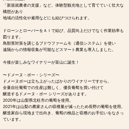
「新規就農者の支援」など。体験型観光地として育てていく壮大な
構想があり
地域の活性化や雇用などにも結びつけられます。
ドローンとローバーをＡＩで結び、品質向上だけでなく作業効率も
図ります。
鳥獣害対策を講じるブドウファームモ（通信システム）を使い
遠隔からの情報収集が可能などスマート農業も導入しました。
今後が楽しみなワイナリーが富山に誕生！
〜ドメーヌ・ボー・シリーズ〜
ドメーヌボーは立ち上がったばかりのワイナリーですから、
全量自社葡萄での生産は難しく、優良葡萄を買い付けて
醸造するドメーヌ・ボー シリーズがあります。
2020年は山梨県北杜市の葡萄を使用。
2021年は山梨の農家さんの収穫量が減ったため長野の葡萄を使用。
醸造家自ら現地まで出向き、葡萄の検品と収穫のお手伝いをなさっ
ています。