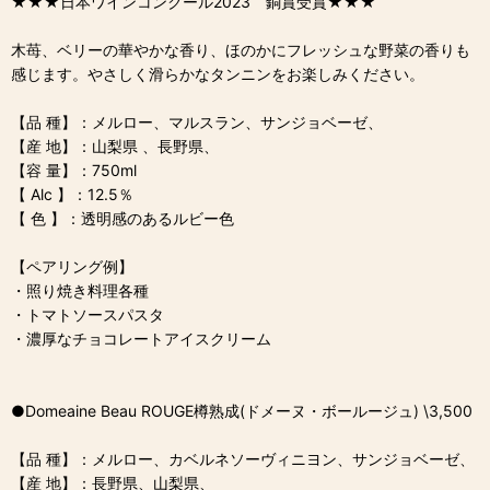
★★★日本ワインコンクール2023 銅賞受賞★★★
木苺、ベリーの華やかな香り、ほのかにフレッシュな野菜の香りも
感じます。やさしく滑らかなタンニンをお楽しみください。
【品 種】：メルロー、マルスラン、サンジョベーゼ、
【産 地】：山梨県 、長野県、
【容 量】：750ml
【 Alc 】：12.5％
【 色 】：透明感のあるルビー色
【ペアリング例】
・照り焼き料理各種
・トマトソースパスタ
・濃厚なチョコレートアイスクリーム
●Domeaine Beau ROUGE樽熟成(ドメーヌ・ボールージュ) \3,500
【品 種】：メルロー、カベルネソーヴィニヨン、サンジョベーゼ、
【産 地】：長野県、山梨県、