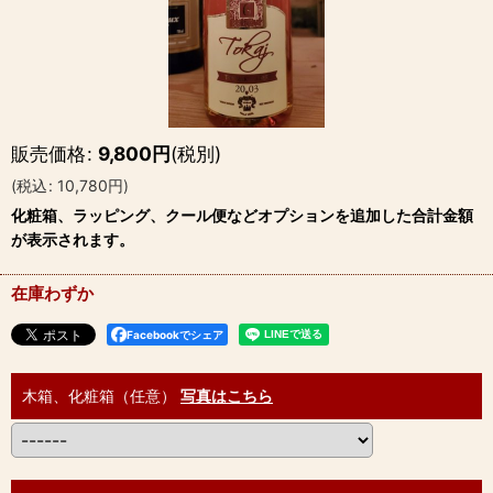
販売価格
:
9,800
円
(税別)
(
税込
:
10,780
円
)
化粧箱、ラッピング、クール便などオプションを追加した合計金額
が表示されます。
在庫わずか
Facebookでシェア
木箱、化粧箱（任意）
写真はこちら