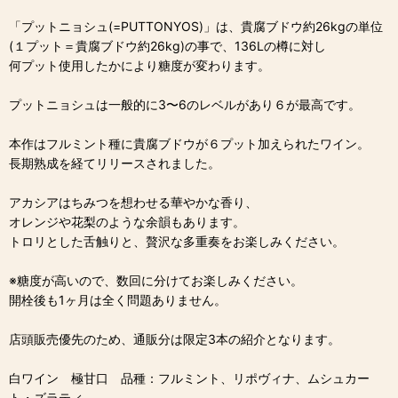
「プットニョシュ(=PUTTONYOS)」は、貴腐ブドウ約26kgの単位
(１プット＝貴腐ブドウ約26kg)の事で、136Lの樽に対し
何プット使用したかにより糖度が変わります。
プットニョシュは一般的に3〜6のレベルがあり６が最高です。
本作はフルミント種に貴腐ブドウが６プット加えられたワイン。
長期熟成を経てリリースされました。
アカシアはちみつを想わせる華やかな香り、
オレンジや花梨のような余韻もあります。
トロリとした舌触りと、贅沢な多重奏をお楽しみください。
※糖度が高いので、数回に分けてお楽しみください。
開栓後も1ヶ月は全く問題ありません。
店頭販売優先のため、通販分は限定3本の紹介となります。
白ワイン 極甘口 品種：フルミント、リポヴィナ、ムシュカー
ト・ズラティ