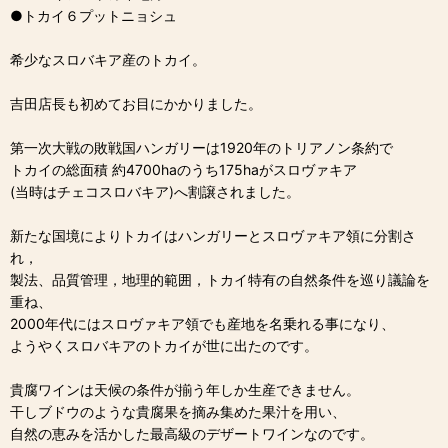
●トカイ６プットニョシュ
希少なスロバキア産のトカイ。
吉田店長も初めてお目にかかりました。
第一次大戦の敗戦国ハンガリーは1920年のトリアノン条約で
トカイの総面積 約4700haのうち175haがスロヴァキア
(当時はチェコスロバキア)へ割譲されました。
新たな国境によりトカイはハンガリーとスロヴァキア領に分割さ
れ，
製法、品質管理，地理的範囲，トカイ特有の自然条件を巡り議論を
重ね、
2000年代にはスロヴァキア領でも産地を名乗れる事になり、
ようやくスロバキアのトカイが世に出たのです。
貴腐ワインは天候の条件が揃う年しか生産できません。
干しブドウのような貴腐果を摘み集めた果汁を用い、
自然の恵みを活かした最高級のデザートワインなのです。