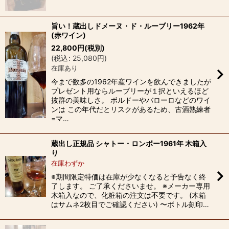
旨い！蔵出しドメーヌ・ド・ルーブリー1962年
(赤ワイン)
22,800
円
(税別)
(
税込
:
25,080
円
)
在庫あり
今まで数多の1962年産ワインを飲んできましたが
プレゼント用ならルーブリーが１択といえるほど
抜群の美味しさ。 ボルドーやバローロなどのワイ
ンは この年代だとリスクがあるため、古酒熟練者
=マ…
蔵出し正規品 シャトー・ロンボー1961年 木箱入
り
在庫わずか
※期間限定特価は在庫が少なくなると予告なく終
了します。 ご了承くださいませ。 ※メーカー専用
木箱入なので、化粧箱の注文は不要です。 (木箱
はサムネ2枚目でご確認ください) 〜ボトル刻印…