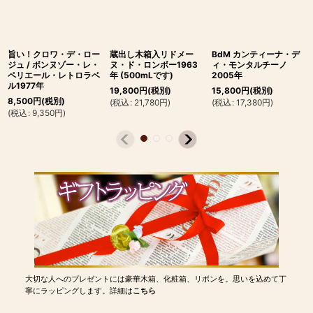
旨い！クロワ・デ・ロー
蔵出し木箱入リドメー
BdM カンティーナ・デ
ジュ / ボンヌゾー・レ・
ヌ・ド・ロンボー1963
ィ・モンタルチーノ
ペリエール・レトロラベ
年 (500mLです)
2005年
ル1977年
19,800
円
(税別)
15,800
円
(税別)
8,500
円
(税別)
(
税込
:
21,780
円
)
(
税込
:
17,380
円
)
(
税込
:
9,350
円
)
大切な人へのプレゼントには豪華木箱、化粧箱、リボンを。思いを込めて丁
寧にラッピングします。詳細は
こちら