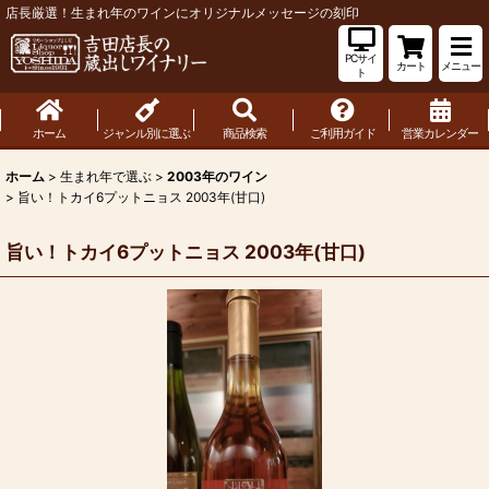
店長厳選！生まれ年のワインにオリジナルメッセージの刻印
PCサイ
カート
メニュー
ト
ホーム
ジャンル別に選ぶ
商品検索
ご利用ガイド
営業カレンダー
ホーム
>
生まれ年で選ぶ
>
2003年のワイン
>
旨い！トカイ6プットニョス 2003年(甘口)
旨い！トカイ6プットニョス 2003年(甘口)