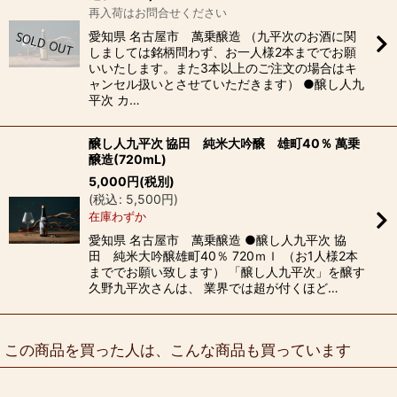
再入荷はお問合せください
愛知県 名古屋市 萬乗醸造 （九平次のお酒に関
しましては銘柄問わず、お一人様2本まででお願
いいたします。また3本以上のご注文の場合はキ
ャンセル扱いとさせていただきます） ●醸し人九
平次 カ…
醸し人九平次 協田 純米大吟醸 雄町40％ 萬乗
醸造(720mL)
5,000
円
(税別)
(
税込
:
5,500
円
)
在庫わずか
愛知県 名古屋市 萬乗醸造 ●醸し人九平次 協
田 純米大吟醸雄町40％ 720ｍｌ （お1人様2本
まででお願い致します） 「醸し人九平次」を醸す
久野九平次さんは、 業界では超が付くほど…
この商品を買った人は、こんな商品も買っています