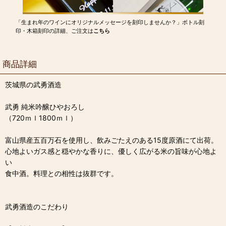
「生まれ年のワインにオリジナルメッセージを刻印しませんか？」ボトル刻
印・木箱刻印の詳細、ご注文は
こちら
商品詳細
茨城県の武勇酒造
武勇 純米吟醸ひやおろし
（720ｍｌ1800ｍｌ）
富山県産五百万石を使用し、飲みごたえのある15度原酒にて出荷。
心地よいガス感と穏やかな香りに、優しく広がる米の旨味が心地よ
い
食中酒。料理との相性は抜群です。
武勇酒造のこだわり