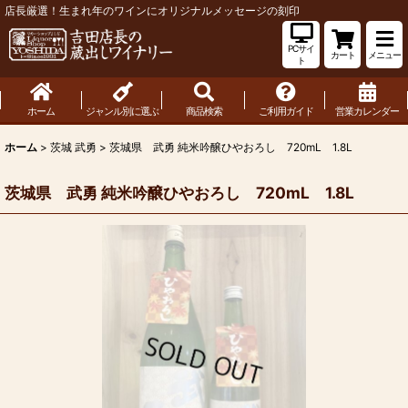
店長厳選！生まれ年のワインにオリジナルメッセージの刻印
PCサイ
カート
メニュー
ト
ホーム
ジャンル別に選ぶ
商品検索
ご利用ガイド
営業カレンダー
ホーム
>
茨城 武勇
>
茨城県 武勇 純米吟醸ひやおろし 720mL 1.8L
茨城県 武勇 純米吟醸ひやおろし 720mL 1.8L