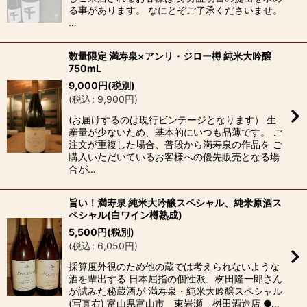
る事があります。 なにとぞご了承くださいませ。
…
数量限定 満寿泉×アンリ・ジロー樽 純米大吟醸
750mL
9,000
円
(税別)
(
税込
:
9,900
円
)
(お届けするのは現行ビンテージとなります） 生
産量が少ないため、基本的にいつも品薄です。 ご
注文が重複した場合、普段から満寿泉の作品を ご
購入いただいているお客様への優先販売となる場
合が…
旨い！満寿泉 純米大吟醸スペシャル、純米原酒ス
ペシャル(白ワイン樽熟成)
5,500
円
(税別)
(
税込
:
6,050
円
)
採算度外視のため他の蔵では考えられないような
酒を輩出する 日本屈指の個性派、桝田隆一郎さん
が試みた秘蔵酒が 満寿泉・純米大吟醸スペシャル
(写真右) 富山県富山市 東岩瀬 桝田酒造店 ●…