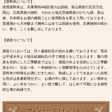
【原料米について】
使用原料米は、兵庫県特A地区産の山田錦、富山県産の五百万石、
岡山、広島県産の雄町、それから地元茨城県産のひたち錦、美山
錦、日本晴をお酒の種類ごとに使用割合を変えて用いております。
普通酒から大吟醸まで麹米には全て山田錦を使用、武勇独特の味わ
い、香り、こくを醸し出しております。
【酒造りについて】
酒造りにおいては、代々越後杜氏の流れを継いでおりますが、現在
は平成８年より地元結城杜氏の手で酒造りをしております。量の増
産を目的にした三季醸造ではなく、酒質の向上を目的にした三季醸
造を行い、仕込一本、一本納得のいく発酵管理を心がけています。
原料米の特徴をお酒にだすために、熟成によってできあがった自然
な色沢は炭素処理せずに、お酒の中に残してあります。よい酒米を
用い、よい水をつかい、よい技で醸して、はじめて可能になる個性
的な酒の由縁です。