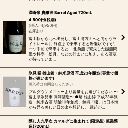
満寿泉 貴醸酒 Barrel Aged 720mL
4,500
円
(税別)
(
税込
:
4,950
円
)
在庫あり
富山駅から北へ出発し、富山湾方面へと向かうラ
イトレールに 終点まで乗車すると岩瀬駅ですが、
一つ手前で降車すると… 北前船で繁栄した廻船問
屋や料亭「松月」などの佇まいに加え、ある酒蔵
が待っていま…
氷見 曙 雄山錦・純米原酒 平成23年醸造(容量で価
格が違います)
再入荷はお問合せください
プルダウンメニューより容量をお選びください 〜
富山県氷見市 高澤酒造〜 ●曙 雄山錦 平成23年醸
造 純米古酒 明治10年創業、銘柄「曙」は日本海
から昇る美しい日の出を想起し、 縁起が…
醸し人九平次 カマルグに生まれて(限定品) 萬乗醸
造(720mL)