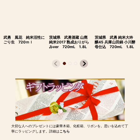
武勇 風花 純米活性に
茨城県 武勇酒蔵 山廃
茨城県 武勇 純米大吟
ごり生 720ｍｌ
純米2017 熟成おりがら
醸45 兵庫山田錦 小川酵
みver 720mL 1.8L
母仕込 720mL 1.8L
大切な人へのプレゼントには豪華木箱、化粧箱、リボンを。思いを込めて丁
寧にラッピングします。詳細は
こちら