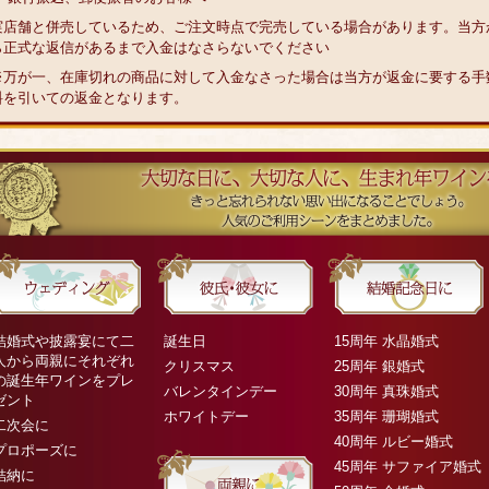
実店舗と併売しているため、ご注文時点で完売している場合があります。当方
ら正式な返信があるまで入金はなさらないでください
※万が一、在庫切れの商品に対して入金なさった場合は当方が返金に要する手
料を引いての返金となります。
結婚式や披露宴にて二
誕生日
15周年 水晶婚式
人から両親にそれぞれ
クリスマス
25周年 銀婚式
の誕生年ワインをプレ
バレンタインデー
30周年 真珠婚式
ゼント
ホワイトデー
35周年 珊瑚婚式
二次会に
40周年 ルビー婚式
プロポーズに
45周年 サファイア婚式
結納に