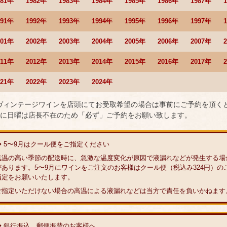
981年
1982年
1983年
1984年
1985年
1986年
1987年
991年
1992年
1993年
1994年
1995年
1996年
1997年
001年
2002年
2003年
2004年
2005年
2006年
2007年
011年
2012年
2013年
2014年
2015年
2016年
2017年
021年
2022年
2023年
2024年
 ヴィンテージワインを店頭にてお受取希望の場合は事前にご予約を頂く
に日曜は店長不在のため「必ず」ご予約をお願い致します。
◆ 5〜9月はクール便をご指定ください
気温の高い季節の配送時に、急激な温度変化が原因で液漏れなどが発生する場
があります。5〜9月にワインをご注文のお客様はクール便（税込み324円）の
指定をお願いいたします。
ご指定いただけない場合の高温による液漏れなどは当方で責任を負いかねます
◆ 銀行振込、郵便振替のお客様へ