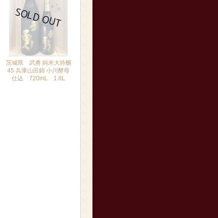
茨城県 武勇 純米大吟醸
45 兵庫山田錦 小川酵母
仕込 720mL 1.8L
[再入荷はお問合せください]