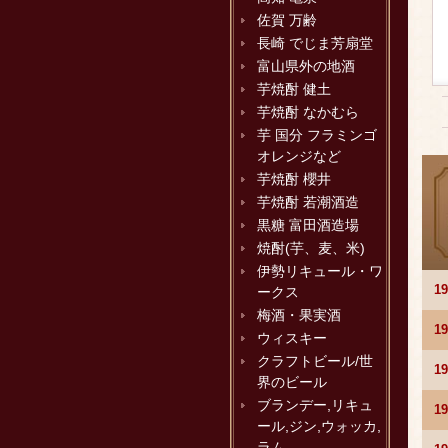
佐賀 万齢
長崎 でじま芳扇堂
富山県外の地酒
芋焼酎 健土
芋焼酎 なかむら
芋 国分 フラミンゴ
オレンジなど
芋焼酎 櫻井
芋焼酎 若潮酒造
黒糖 富田酒造場
焼酎(芋、麦、米)
伊勢リキュール・ワ
1
ークス
梅酒・果実酒
1
ウィスキー
クラフトビール/世
1
界のビール
ブランデー,リキュ
1
ール,ジン,ウォッカ,
ラム