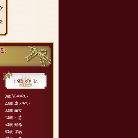
か
数
0歳 誕生祝い
20歳 成人祝い
30歳 而立
40歳 不惑
50歳 知命
60歳 還暦