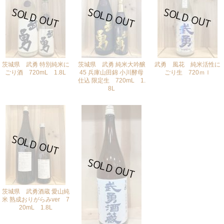
茨城県 武勇 特別純米に
茨城県 武勇 純米大吟醸
武勇 風花 純米活性に
ごり酒 720mL 1.8L
45 兵庫山田錦 小川酵母
ごり生 720ｍｌ
仕込 限定生 720mL 1.
[再入荷はお問合せください]
[再入荷はお問合せください]
8L
[再入荷はお問合せください]
茨城県 武勇酒蔵 愛山純
米 熟成おりがらみver 7
20mL 1.8L
[再入荷はお問合せください]