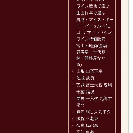
ワイン産地で選ぶ
生まれ年で選ぶ
貴腐・アイス・ポー
ト・バニュルス(甘
口=デザートワイン)
ワイン特価販売
富山の地酒(勝駒・
満寿泉・千代鶴・
林・羽根屋など一
覧)
山形 山形正宗
茨城 武勇
茨城 富士大観 森嶋
千葉 福祝
長野 十六代 九郎右
衛門
愛知 醸し人九平次
滋賀 不老泉
奈良 風の森
高知 亀泉