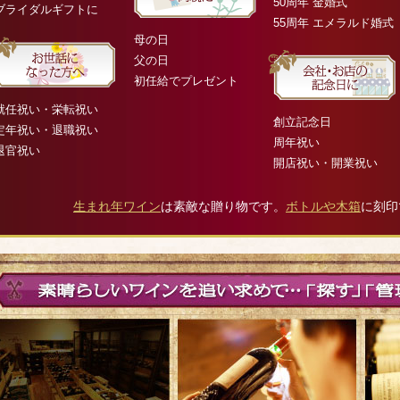
50周年 金婚式
ブライダルギフトに
55周年 エメラルド婚式
母の日
父の日
初任給でプレゼント
就任祝い・栄転祝い
創立記念日
定年祝い・退職祝い
周年祝い
退官祝い
開店祝い・開業祝い
生まれ年ワイン
は素敵な贈り物です。
ボトルや木箱
に刻印