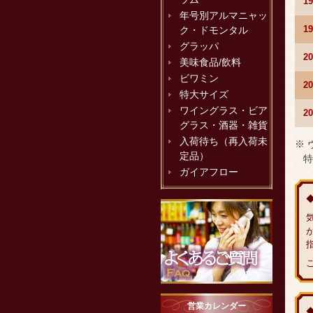
1
年号別アルマニャッ
1
ク・ドモンタル
グラッパ
2
美味食品/飲料
ビワミン
2
特大サイズ
ワイングラス・ビア
2
グラス・酒器・雑貨
入荷待ち（再入荷未
※
定品）
特
ガイアフロー
営業カレンダー