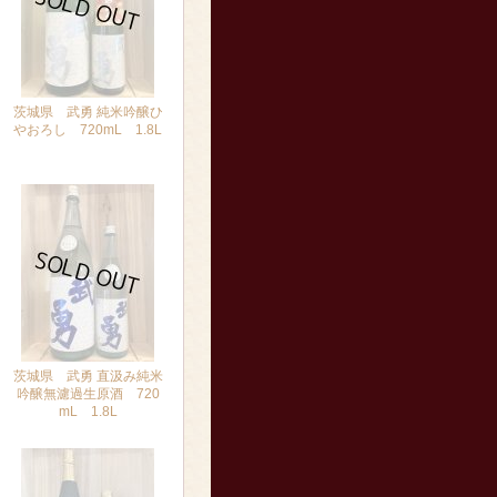
茨城県 武勇 純米吟醸ひ
やおろし 720mL 1.8L
[再入荷はお問合せください]
茨城県 武勇 直汲み純米
吟醸無濾過生原酒 720
mL 1.8L
[再入荷はお問合せください]