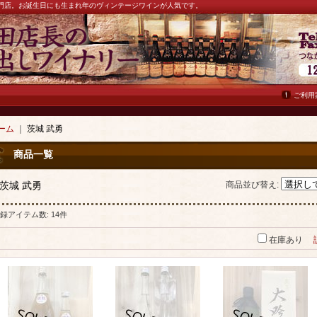
ン専門店。お誕生日にも生まれ年のヴィンテージワインが人気です。
ご利用
ーム
｜
茨城 武勇
商品一覧
茨城 武勇
商品並び替え
:
録アイテム数
:
14件
在庫あり