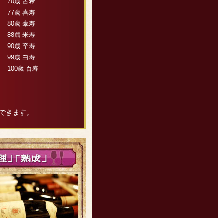
70歳 古希
77歳 喜寿
80歳 傘寿
88歳 米寿
90歳 卒寿
99歳 白寿
100歳 百寿
できます。