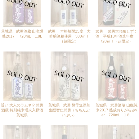
茨城県 武勇酒蔵 山廃燗
武勇 本格焼酎25度 大
武勇 武勇大吟醸しずく
熟2017 720mL 1.8L
吟醸酒粕使用 500ｍｌ
酒 平成18年酒造年度
（超限定）
720ｍｌ（超限定）
[再入荷はお問合せください]
[再入荷はお問合せください]
[再入荷はお問合せください]
旨い!大人のラムネ!? 武勇
茨城県 武勇 酵母無添加
茨城県 武勇酒蔵 山廃純
酒蔵 特別純米壜火入原酒
生酛智仁武勇（ちちんぷ
米2017 熟成おりがらみv
茨城県
いぷい）
er 720mL 1.8L
[再入荷はお問合せください]
[再入荷はお問合せください]
[再入荷はお問合せください]