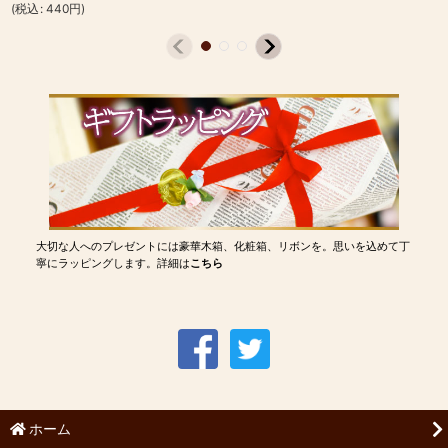
(
税込
:
440
円
)
大切な人へのプレゼントには豪華木箱、化粧箱、リボンを。思いを込めて丁
寧にラッピングします。詳細は
こちら
ホーム