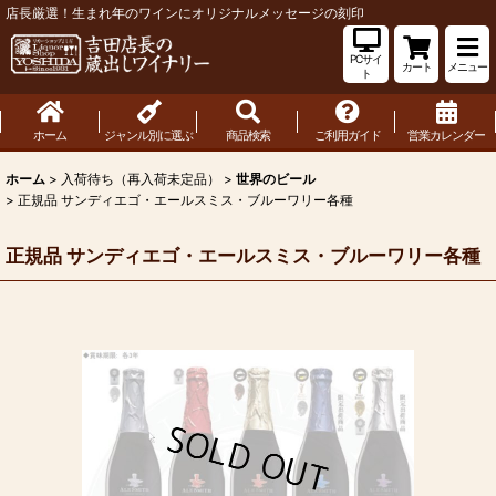
店長厳選！生まれ年のワインにオリジナルメッセージの刻印
PCサイ
カート
メニュー
ト
ホーム
ジャンル別に選ぶ
商品検索
ご利用ガイド
営業カレンダー
ホーム
>
入荷待ち（再入荷未定品）
>
世界のビール
>
正規品 サンディエゴ・エールスミス・ブルーワリー各種
正規品 サンディエゴ・エールスミス・ブルーワリー各種