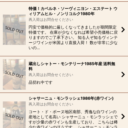
特価！カベルネ・ソーヴィニヨン・エステート ウ
ィリアムヒル・ノンリコルク1980年
再入荷はお問合せください
円安で価格的に厳しくなってきましたが期間限定
特価です。 在庫が少なくなれば希望小売価格に戻
りますのでご了承下さい。 知る人ぞ知るヴィンテ
ージワインが米国より直接入荷！ 数が非常に少な
いの…
蔵出しシャトー・モンテリーナ1985年産 送料無
料
再入荷はお問合せください
品切れ中です
シャサーニュ・モンラッシェ1986年(赤ワイン)
再入荷はお問合せください
コート・ド・ボーヌ地区南部、秀逸な白ワインの
産地として名高い シャサーニュ・モンラッシェで
すが少量の赤ワインも生産しており、 こちらは稀
少な赤ワインのほうです。 シャサーニュ・モンラ