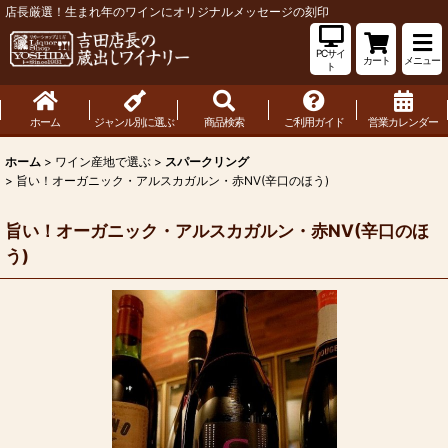
店長厳選！生まれ年のワインにオリジナルメッセージの刻印
PCサイ
カート
メニュー
ト
ホーム
ジャンル別に選ぶ
商品検索
ご利用ガイド
営業カレンダー
ホーム
>
ワイン産地で選ぶ
>
スパークリング
>
旨い！オーガニック・アルスカガルン・赤NV(辛口のほう)
旨い！オーガニック・アルスカガルン・赤NV(辛口のほ
う)