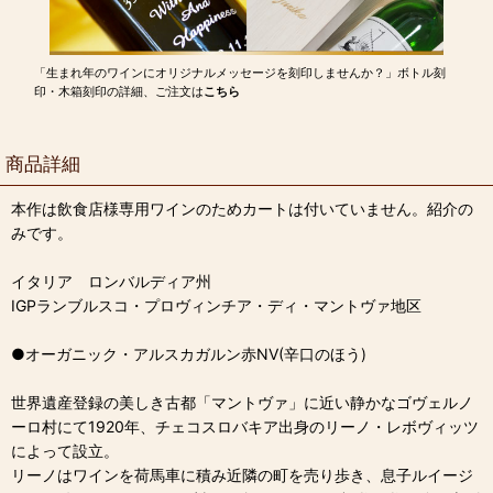
「生まれ年のワインにオリジナルメッセージを刻印しませんか？」ボトル刻
印・木箱刻印の詳細、ご注文は
こちら
商品詳細
本作は飲食店様専用ワインのためカートは付いていません。紹介の
みです。
イタリア ロンバルディア州
IGPランブルスコ・プロヴィンチア・ディ・マントヴァ地区
●オーガニック・アルスカガルン赤NV(辛口のほう)
世界遺産登録の美しき古都「マントヴァ」に近い静かなゴヴェルノ
ーロ村にて1920年、チェコスロバキア出身のリーノ・レボヴィッツ
によって設立。
リーノはワインを荷馬車に積み近隣の町を売り歩き、息子ルイージ