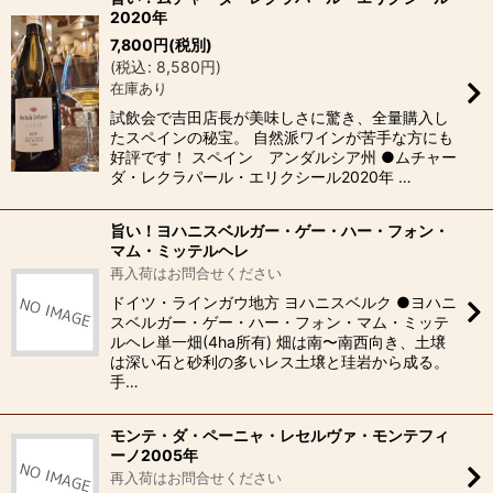
2020年
7,800
円
(税別)
(
税込
:
8,580
円
)
在庫あり
試飲会で吉田店長が美味しさに驚き、全量購入し
たスペインの秘宝。 自然派ワインが苦手な方にも
好評です！ スペイン アンダルシア州 ●ムチャー
ダ・レクラパール・エリクシール2020年 …
旨い！ヨハニスベルガー・ゲー・ハー・フォン・
マム・ミッテルヘレ
再入荷はお問合せください
ドイツ・ラインガウ地方 ヨハニスベルク ●ヨハニ
スベルガー・ゲー・ハー・フォン・マム・ミッテ
ルヘレ単一畑(4ha所有) 畑は南〜南西向き、土壌
は深い石と砂利の多いレス土壌と珪岩から成る。
手…
モンテ・ダ・ペーニャ・レセルヴァ・モンテフィ
ーノ2005年
再入荷はお問合せください