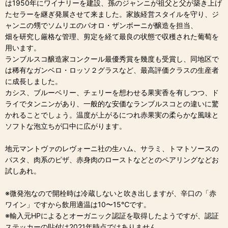
は1950年にワイナリーを建設、孫のジャンニが祖父と父が築き上げ
たセラーを継ぎ発展させて来ました。家族経営スタイルを守り、ジ
ャンニの甥でソムリエのパオロ・ザンボーニが醸造を担当、
畑を研究し厳格な管理、剪定を経て最良の状態で収穫された葡萄を
用います。
ランブルスコ醸造家コンクール最優秀賞を幾度も受賞し、同地区で
は稀有なガンベロ・ロッソ２グラスなど、最高評価クラスの生産者
に成長しました。
カシス、ブルーベリー、チェリーを想わせる果実香を有しつつ、ド
ライでタンニンがあり、一般的な安価なランブルスコとの違いに驚
かれることでしょう。温度が上がるにつれ赤果実の柔らかな風味と
ソフトな泡立ちが口中に広がります。
地元マントヴァのレヴォーニ社の生ハム、サラミ、トマトソースの
パスタ、肉系のピザ、赤身肉のローストなどとのペアリングなどお
試しあれ。
※微発泡なので開栓時は冷蔵しないと吹き出しますが、辛口の「赤
ワイン」ですから飲用適温は10〜15℃です。
※輸入元HPによるとオーガニック認証を取得したようですが、認証
ステッカーの貼付は2021年時点ではありません。