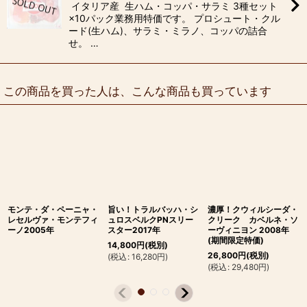
イタリア産 生ハム・コッパ・サラミ 3種セット
×10パック業務用特価です。 プロシュート・クル
ード(生ハム)、サラミ・ミラノ、コッパの詰合
せ。 …
この商品を買った人は、こんな商品も買っています
モンテ・ダ・ペーニャ・
旨い！トラルバッハ・シ
濃厚！クウィルシーダ・
レセルヴァ・モンテフィ
ュロスベルクPNスリー
クリーク カベルネ・ソ
ーノ2005年
スター2017年
ーヴィニヨン 2008年
(期間限定特価)
14,800
円
(税別)
26,800
円
(税別)
(
税込
:
16,280
円
)
(
税込
:
29,480
円
)