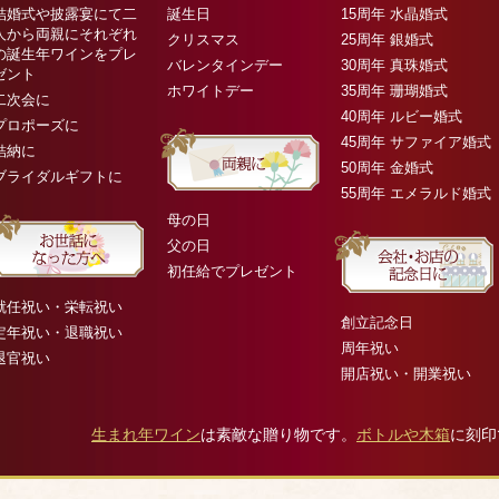
結婚式や披露宴にて二
誕生日
15周年 水晶婚式
人から両親にそれぞれ
クリスマス
25周年 銀婚式
の誕生年ワインをプレ
バレンタインデー
30周年 真珠婚式
ゼント
ホワイトデー
35周年 珊瑚婚式
二次会に
40周年 ルビー婚式
プロポーズに
45周年 サファイア婚式
結納に
50周年 金婚式
ブライダルギフトに
55周年 エメラルド婚式
母の日
父の日
初任給でプレゼント
就任祝い・栄転祝い
創立記念日
定年祝い・退職祝い
周年祝い
退官祝い
開店祝い・開業祝い
生まれ年ワイン
は素敵な贈り物です。
ボトルや木箱
に刻印