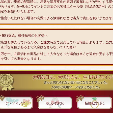
気温の高い季節の配送時に、急激な温度変化が原因で液漏れなどが発生する場
があります。5〜9月にワインをご注文のお客様はクール便（税込み324円）の
指定をお願いいたします。
ご指定いただけない場合の高温による液漏れなどは当方で責任を負いかねます
◆ 銀行振込、郵便振替のお客様へ
実店舗と併売しているため、ご注文時点で完売している場合があります。当方
ら正式な返信があるまで入金はなさらないでください
※万が一、在庫切れの商品に対して入金なさった場合は当方が返金に要する手
料を引いての返金となります。