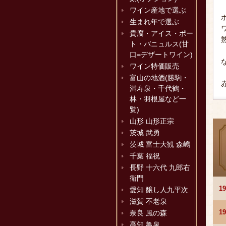
ワイン産地で選ぶ
生まれ年で選ぶ
貴腐・アイス・ポー
ト・バニュルス(甘
口=デザートワイン)
ワイン特価販売
富山の地酒(勝駒・
満寿泉・千代鶴・
林・羽根屋など一
覧)
山形 山形正宗
茨城 武勇
茨城 富士大観 森嶋
千葉 福祝
長野 十六代 九郎右
衛門
1
愛知 醸し人九平次
滋賀 不老泉
1
奈良 風の森
高知 亀泉