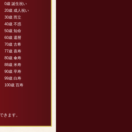
0歳 誕生祝い
20歳 成人祝い
30歳 而立
40歳 不惑
50歳 知命
60歳 還暦
70歳 古希
77歳 喜寿
80歳 傘寿
88歳 米寿
90歳 卒寿
99歳 白寿
100歳 百寿
できます。