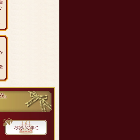
合
ご
。
か
数