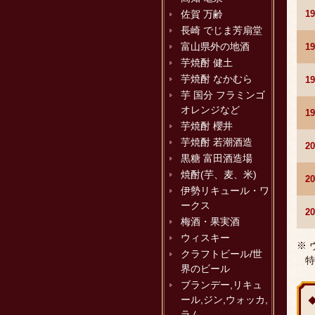
1
佐賀 万齢
長崎 でじま芳扇堂
富山県外の地酒
1
芋焼酎 健土
芋焼酎 なかむら
1
芋 国分 フラミンゴ
オレンジなど
1
芋焼酎 櫻井
芋焼酎 若潮酒造
2
黒糖 富田酒造場
焼酎(芋、麦、米)
2
伊勢リキュール・ワ
ークス
2
梅酒・果実酒
ウィスキー
※
クラフトビール/世
特
界のビール
ブランデー,リキュ
ール,ジン,ウォッカ,
ラム