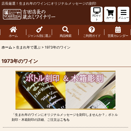
店長厳選！生まれ年のワインにオリジナルメッセージの刻印
PCサイ
カート
メニュー
ト
ホーム
ジャンル別に選ぶ
商品検索
ご利用ガイド
営業カレンダー
ホーム
>
生まれ年で選ぶ
>
1973年のワイン
1973年のワイン
「生まれ年のワインにオリジナルメッセージを刻印しませんか？」ボトル
刻印・木箱刻印の詳細、ご注文は
こちら