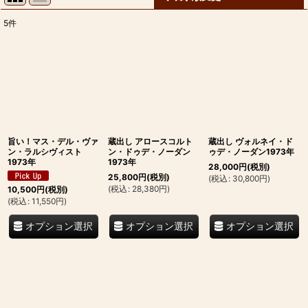
5
件
表示数
:
並び順
:
絞り込む
旨い！マス・デル・ヴァ
蔵出し アロースコルト
蔵出し ヴォルネイ・ド
ン・ラルシヴィスト
ン・ドゥデ・ノーダン
ゥデ・ノーダン1973年
1973年
1973年
28,000
円
(税別)
25,800
円
(税別)
(
税込
:
30,800
円
)
(
税込
:
28,380
円
)
10,500
円
(税別)
(
税込
:
11,550
円
)
オプション選択
オプション選択
オプション選択