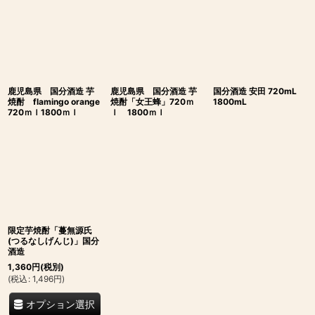
鹿児島県 国分酒造 芋
鹿児島県 国分酒造 芋
国分酒造 安田 720mL
焼酎 flamingo orange
焼酎「女王蜂」720ｍ
1800mL
720ｍｌ1800ｍｌ
ｌ 1800ｍｌ
限定芋焼酎「蔓無源氏
(つるなしげんじ)」国分
酒造
1,360
円
(税別)
(
税込
:
1,496
円
)
オプション選択