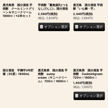
鹿児島県 国分酒造 芋
芋焼酎「蔓無源氏(つる
鹿児島 国分酒造 芋焼
焼酎 クールミントグリ
なしげんじ)」国分酒造
酎「いも麹・芋」
ーン＆サニークリーム
2,580
円
(税別)
2,440
円
(税別)
1800ｍｌ×2本セット
(
税込
:
2,838
円
)
(
税込
:
2,684
円
)
オプション選択
オプション選択
国分酒造 芋麹芋3年貯
鹿児島県 国分酒造 芋
鹿児島県 国分酒造 芋
蔵（35度）1800mL
焼酎 sunny
焼酎 Coolmintgreen
cream（サニークリー
720ｍｌ1800ｍｌ
ム） 720ｍｌ1800ｍｌ
1,450
円
(税別)
(
税込
:
1,595
円
)
オプション選択