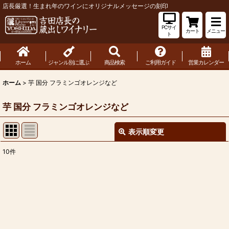
店長厳選！生まれ年のワインにオリジナルメッセージの刻印
PCサイ
カート
メニュー
ト
ホーム
ジャンル別に選ぶ
商品検索
ご利用ガイド
営業カレンダー
ホーム
>
芋 国分 フラミンゴオレンジなど
芋 国分 フラミンゴオレンジなど
表示順変更
閉じる
10
件
表示数
:
並び順
:
絞り込む