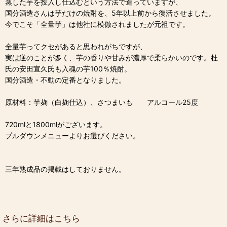
蒸した芋を投入し仕込むという方法で造っていますが、
国分酒造さんは芋だけの焼酎を、5年以上前から復活させました。
今でこそ「全量芋」は他社に模倣されましたが元祖です。
全量芋ってクセがあると思われがちですが、
実は逆のことが多く、芋の香りや甘みが濃厚で柔らかいのです。杜
氏の安田宣久氏も入魂の芋100％焼酎。
国分酒造・不動の定番となりました。
原材料：芋麹（白麹仕込）、さつまいも アルコール25度
720mlと1800mlがございます。
プルダウンメニューよりお選びください。
三年熟成品の掲載はしておりません。
さらに詳細はこちら