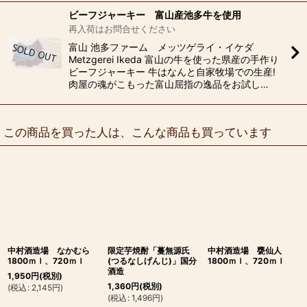
ビーフジャーキー 富山産池多牛を使用
再入荷はお問合せください
富山 池多ファーム メッツゲライ・イケダ
Metzgerei Ikeda 富山の牛を使った県産の手作り
ビーフジャーキー 牛はなんと自家牧場での生産!
肉屋の魂がこもった富山屈指の逸品をお試し…
この商品を買った人は、こんな商品も買っています
中村酒造場 なかむら
限定芋焼酎「蔓無源氏
中村酒造場 甕仙人
1800ｍｌ、720ｍｌ
(つるなしげんじ)」国分
1800ｍｌ、720ｍｌ
酒造
1,950
円
(税別)
1,360
円
(税別)
(
税込
:
2,145
円
)
(
税込
:
1,496
円
)