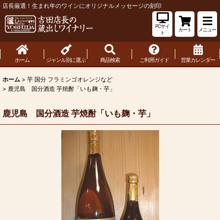
店長厳選！生まれ年のワインにオリジナルメッセージの刻印
PCサイ
カート
メニュー
ト
ホーム
ジャンル別に選ぶ
商品検索
ご利用ガイド
営業カレンダー
ホーム
>
芋 国分 フラミンゴオレンジなど
>
鹿児島 国分酒造 芋焼酎「いも麹・芋」
鹿児島 国分酒造 芋焼酎「いも麹・芋」