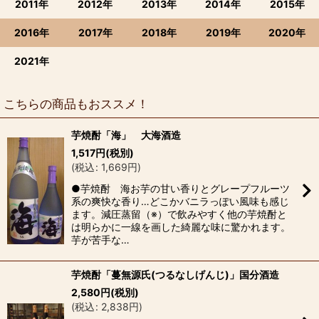
2011年
2012年
2013年
2014年
2015年
2016年
2017年
2018年
2019年
2020年
2021年
こちらの商品もおススメ！
芋焼酎「海」 大海酒造
1,517
円
(税別)
(
税込
:
1,669
円
)
●芋焼酎 海お芋の甘い香りとグレープフルーツ
系の爽快な香り…どこかバニラっぽい風味も感じ
ます。減圧蒸留（※）で飲みやすく他の芋焼酎と
は明らかに一線を画した綺麗な味に驚かれます。
芋が苦手な…
芋焼酎「蔓無源氏(つるなしげんじ)」国分酒造
2,580
円
(税別)
(
税込
:
2,838
円
)