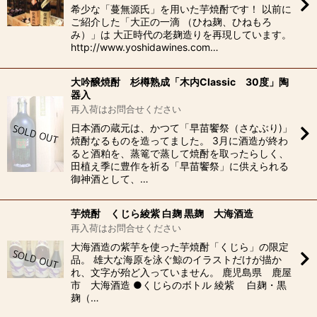
希少な「蔓無源氏」を用いた芋焼酎です！ 以前に
ご紹介した「大正の一滴 （ひね麹、ひねもろ
み）」は 大正時代の老麹造りを再現しています。
http://www.yoshidawines.com…
大吟醸焼酎 杉樽熟成「木内Classic 30度」陶
器入
再入荷はお問合せください
日本酒の蔵元は、かつて「早苗饗祭（さなぶり)」
焼酎なるものを造ってました。 3月に酒造が終わ
ると酒粕を、蒸篭で蒸して焼酎を取ったらしく、
田植え季に豊作を祈る「早苗饗祭」に供えられる
御神酒として、…
芋焼酎 くじら綾紫 白麹 黒麹 大海酒造
再入荷はお問合せください
大海酒造の紫芋を使った芋焼酎「くじら」の限定
品。 雄大な海原を泳ぐ鯨のイラストだけが描か
れ、文字が殆ど入っていません。 鹿児島県 鹿屋
市 大海酒造 ●くじらのボトル 綾紫 白麹・黒
麹（…