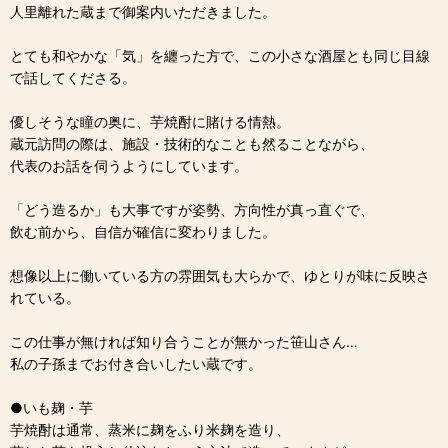
人里離れた蔵まで御案内いただきました。
とても和やかな「気」を纏った方で、この小さな酒屋とも同じ目線
で話してくださる。
優しそうな瞳の奥に、芋焼酎に賭ける情熱。
蔵元訪問の際は、施設・技術的なことも然ることながら、
代表のお話を伺うようにしています。
「どう造るか」も大事ですが姿勢、方向性が真っ直ぐで、
飲む前から、自信が確信に変わりました。
想像以上に働いている方の雰囲気も大らかで、ゆとりが味に反映さ
れている。
この仕事が無ければ知り合うことが無かった笹山さん…
私の子孫までお付き合いしたい蔵です。
●いも麹・芋
芋焼酎は通常、蒸米に麹をふり米麹を造り、