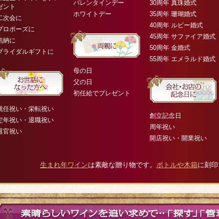
バレンタインデー
30周年 真珠婚式
ゼント
ホワイトデー
35周年 珊瑚婚式
二次会に
40周年 ルビー婚式
プロポーズに
45周年 サファイア婚式
結納に
50周年 金婚式
ブライダルギフトに
55周年 エメラルド婚式
母の日
父の日
初任給でプレゼント
就任祝い・栄転祝い
創立記念日
定年祝い・退職祝い
周年祝い
退官祝い
開店祝い・開業祝い
生まれ年ワイン
は素敵な贈り物です。
ボトルや木箱
に刻印