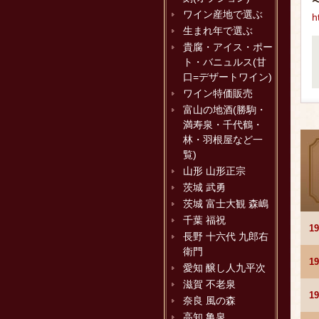
ワイン産地で選ぶ
h
生まれ年で選ぶ
貴腐・アイス・ポー
ト・バニュルス(甘
口=デザートワイン)
ワイン特価販売
富山の地酒(勝駒・
満寿泉・千代鶴・
林・羽根屋など一
覧)
山形 山形正宗
茨城 武勇
茨城 富士大観 森嶋
千葉 福祝
1
長野 十六代 九郎右
衛門
1
愛知 醸し人九平次
滋賀 不老泉
1
奈良 風の森
高知 亀泉