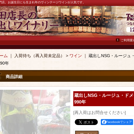
ン専門店。お誕生日にも生まれ年のヴィンテージワインが人気です。
ご利用案
ーム
｜ 入荷待ち（再入荷未定品） >
ワイン
｜
蔵出しNSG・ルージュ
990年
商品詳細
蔵出しNSG・ルージュ・ドメ
990年
[再入荷はお問合せください]
Facebookでシェア