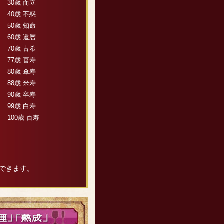
30歳 而立
40歳 不惑
50歳 知命
60歳 還暦
70歳 古希
77歳 喜寿
80歳 傘寿
88歳 米寿
90歳 卒寿
99歳 白寿
100歳 百寿
できます。