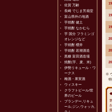
1
佐賀 万齢
長崎 でじま芳扇堂
1
富山県外の地酒
芋焼酎 健土
1
芋焼酎 なかむら
芋 国分 フラミンゴ
2
オレンジなど
芋焼酎 櫻井
2
芋焼酎 若潮酒造
黒糖 富田酒造場
焼酎(芋、麦、米)
2
伊勢リキュール・ワ
ークス
※
梅酒・果実酒
特
ウィスキー
クラフトビール/世
界のビール
ブランデー,リキュ
ール,ジン,ウォッカ,
ラム