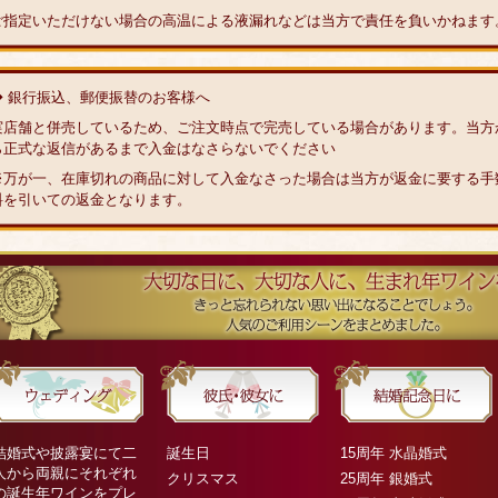
ご指定いただけない場合の高温による液漏れなどは当方で責任を負いかねます
◆ 銀行振込、郵便振替のお客様へ
実店舗と併売しているため、ご注文時点で完売している場合があります。当方
ら正式な返信があるまで入金はなさらないでください
※万が一、在庫切れの商品に対して入金なさった場合は当方が返金に要する手
料を引いての返金となります。
結婚式や披露宴にて二
誕生日
15周年 水晶婚式
人から両親にそれぞれ
クリスマス
25周年 銀婚式
の誕生年ワインをプレ