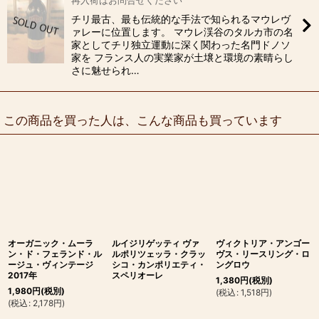
再入荷はお問合せください
チリ最古、最も伝統的な手法で知られるマウレヴ
ァレーに位置します。 マウレ渓谷のタルカ市の名
家としてチリ独立運動に深く関わった名門ドノソ
家を フランス人の実業家が土壌と環境の素晴らし
さに魅せられ…
この商品を買った人は、こんな商品も買っています
オーガニック・ムーラ
ルイジリゲッティ ヴァ
ヴィクトリア・アンゴー
ン・ド・フェランド・ル
ルポリツェッラ・クラッ
ヴス・リースリング・ロ
ージュ・ヴィンテージ
シコ・カンポリエティ・
ングロウ
2017年
スペリオーレ
1,380
円
(税別)
1,980
円
(税別)
(
税込
:
1,518
円
)
(
税込
:
2,178
円
)