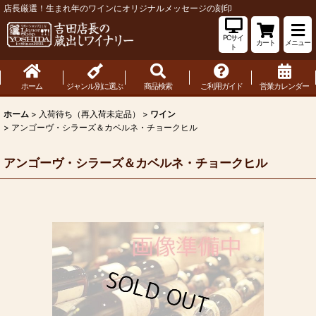
店長厳選！生まれ年のワインにオリジナルメッセージの刻印
PCサイ
カート
メニュー
ト
ホーム
ジャンル別に選ぶ
商品検索
ご利用ガイド
営業カレンダー
ホーム
>
入荷待ち（再入荷未定品）
>
ワイン
>
アンゴーヴ・シラーズ＆カベルネ・チョークヒル
アンゴーヴ・シラーズ＆カベルネ・チョークヒル