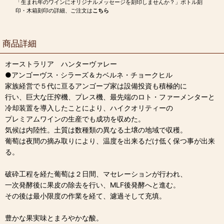
「生まれ年のワインにオリジナルメッセージを刻印しませんか？」ボトル刻
印・木箱刻印の詳細、ご注文は
こちら
商品詳細
オーストラリア ハンターヴァレー
●アンゴーヴス・シラーズ＆カベルネ・チョークヒル
家族経営で５代に亘るアンゴーブ家は設備投資も積極的に
行い、巨大な圧搾機、プレス機、最先端のロト・ファーメンターと
冷却装置を導入したことにより、ハイクオリティーの
プレミアムワインの生産でも成功を収めた。
気候は内陸性。土質は数種類の異なる土壌の地域で収穫。
葡萄は夜間の摘み取りにより、温度を出来るだけ低く保つ事が出来
る。
破砕工程を経た葡萄は２日間、マセレーションが行われ、
一次発酵後に果皮の除去を行い、MLF後発酵へと進む。
その後は最小限度の作業を経て、濾過そして充填。
豊かな果実味とまろやかな酸。