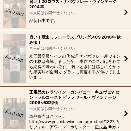
旨い！20ロウズ・ナパヴァレー・ヴィンテージ
2014年
再入荷はお問合せください
品切れ中です。
旨い！蔵出しフローラスプリングスCS 2016年 飲
み頃！
再入荷はお問合せください
米国最高級ワインの代名詞 ナパヴァレー産ワイン
の価格は高騰しましたが、 本作のコスパはそれで
も納得の味わいです。 若いときには感じにくかっ
た果実味が全開で グラスに何度も手が伸びてしま
いま…
正規品カレラワイン・カンパニー・キュヴェV セ
ントラルコースト ピノノワール・ヴィンテージ
2008×6本特価
再入荷はお問合せください
単品販売はこちら↓
http://www.yoshidawines.com/product/1827 カ
リフォルニアワイン ホリスター 正規品 ●カレ