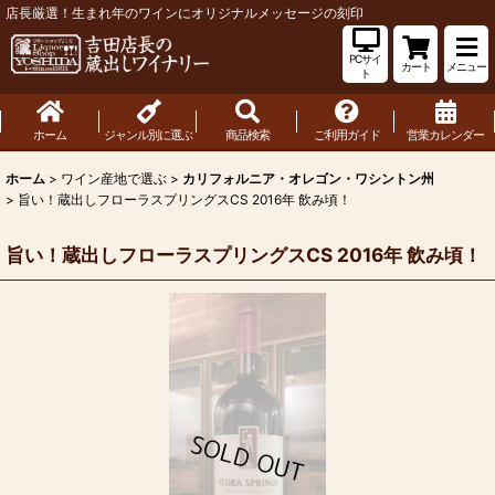
店長厳選！生まれ年のワインにオリジナルメッセージの刻印
PCサイ
カート
メニュー
ト
ホーム
ジャンル別に選ぶ
商品検索
ご利用ガイド
営業カレンダー
ホーム
>
ワイン産地で選ぶ
>
カリフォルニア・オレゴン・ワシントン州
>
旨い！蔵出しフローラスプリングスCS 2016年 飲み頃！
旨い！蔵出しフローラスプリングスCS 2016年 飲み頃！