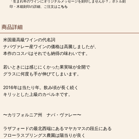
「生まれ年のワインにオリジナルメッセージを刻印しませんか？」ボトル刻
印・木箱刻印の詳細、ご注文は
こちら
商品詳細
米国最高級ワインの代名詞
ナパヴァレー産ワインの価格は高騰しましたが、
本作のコスパはそれでも納得の味わいです。
若いときには感じにくかった果実味が全開で
グラスに何度も手が伸びてしまいます。
2016年は当たり年。飲み頃が長く続く
キリッとした上級のカベルネです。
〜カリフォルニア州 ナパ・ヴァレー〜
ラザフォードの最北西端にあるマヤカマスの段丘にある
フローラスプリングス農園は陽当りが良く