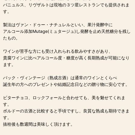
バニュルス、リヴザルトは現地の３ツ星レストランでも提供されま
す。
製法はヴァン・ドゥー・ナチュレルといい、果汁発酵中に
アルコール添加Mutage(ミュタージュ)し発酵を止め天然糖分を残し
たもの。
ワインが苦手な方にも受け入れられる飲みやすさがあり、
貴腐ワインに比べアルコール度・糖度が高く長期熟成が可能になり
ます。
バック・ヴィンテージ（熟成古酒）は通常のワインとくらべ
誕生年の方へのプレゼントや結婚記念日などの贈り物に安心です。
ビターチョコ、ロックフォールと合わせても、美を魅せてくれま
す。
ボルドーの古酒と比較すると手頃ですし、良質な熟成も期待できま
す。
抜栓後も数週間は美味しく頂けます。