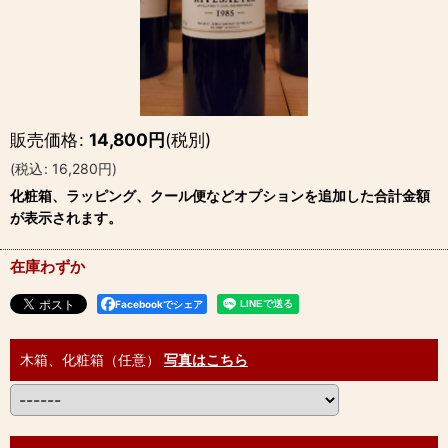
販売価格
:
14,800
円
(税別)
(
税込
:
16,280
円
)
化粧箱、ラッピング、クール便などオプションを追加した合計金額
が表示されます。
在庫わずか
Facebookでシェア
木箱、化粧箱（任意）
写真はこちら