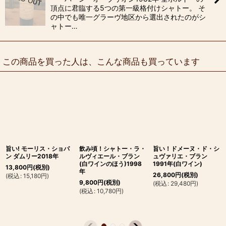
頂点に君臨する5つの第一級格付けシャトー。 そ
の中でも唯一グラーヴ地区から選出されたのがシ
ャトー…
この商品を買った人は、こんな商品も買っています
旨い! モーリス・ショパ
飲み頃！シャトー・ラ・
旨い！ドメーヌ・ド・シ
ン ダムリー2018年
ルヴィエール・ブラン
ュヴァリエ・ブラン
(白ワインのほう)1998
1991年(白ワイン)
13,800
円
(税別)
年
26,800
円
(税別)
(
税込
:
15,180
円
)
9,800
円
(税別)
(
税込
:
29,480
円
)
(
税込
:
10,780
円
)