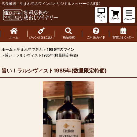
店長厳選！生まれ年のワインにオリジナルメッセージの刻印
PCサイ
カート
メニュー
ト
ホーム
ジャンル別に選ぶ
商品検索
ご利用ガイド
営業カレンダー
ホーム
>
生まれ年で選ぶ
>
1985年のワイン
>
旨い！ラルシヴィスト1985年(数量限定特価)
旨い！ラルシヴィスト1985年(数量限定特価)