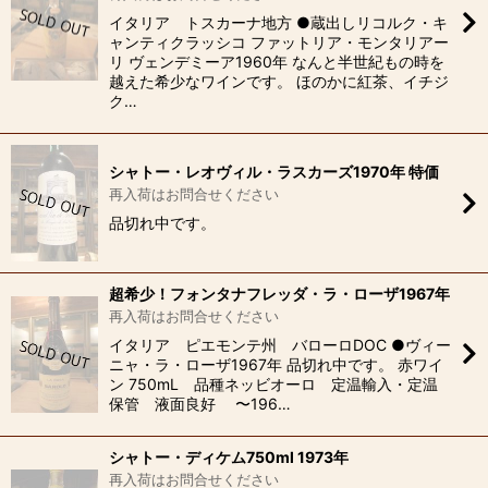
イタリア トスカーナ地方 ●蔵出しリコルク・キ
ャンティクラッシコ ファットリア・モンタリアー
リ ヴェンデミーア1960年 なんと半世紀もの時を
越えた希少なワインです。 ほのかに紅茶、イチジ
ク…
シャトー・レオヴィル・ラスカーズ1970年 特価
再入荷はお問合せください
品切れ中です。
超希少！フォンタナフレッダ・ラ・ローザ1967年
再入荷はお問合せください
イタリア ピエモンテ州 バローロDOC ●ヴィー
ニャ・ラ・ローザ1967年 品切れ中です。 赤ワイ
ン 750mL 品種ネッビオーロ 定温輸入・定温
保管 液面良好 〜196…
シャトー・ディケム750ml 1973年
再入荷はお問合せください