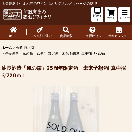
店長厳選！生まれ年のワインにオリジナルメッセージの刻印
PCサイ
カート
メニュー
ト
ホーム
ジャンル別に選ぶ
商品検索
ご利用ガイド
営業カレンダー
ホーム
>
奈良 風の森
>
油長酒造「風の森」25周年限定酒 未来予想酒I 真中採り720ｍｌ
油長酒造「風の森」25周年限定酒 未来予想酒I 真中採
り720ｍｌ