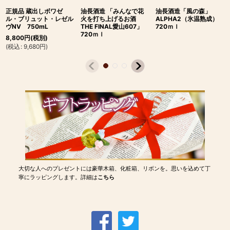
正規品 蔵出しボワゼ
油長酒造 「みんなで花
油長酒造「風の森」
ル・ブリュット・レゼル
火を打ち上げるお酒
ALPHA2（氷温熟成）
ヴNV 750mL
THE FINAL愛山607」
720ｍｌ
720ｍｌ
8,800
円
(税別)
(
税込
:
9,680
円
)
大切な人へのプレゼントには豪華木箱、化粧箱、リボンを。思いを込めて丁
寧にラッピングします。詳細は
こちら