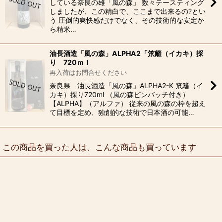
している奈良の雄「風の森」 数々テースティング
しましたが、この精白で、ここまで出来るの?とい
う 圧倒的爽快感だけでなく、その技術的な安定か
ら精米…
油長酒造「風の森」ALPHA2「笊籬（イカキ）採
り 720ｍｌ
再入荷はお問合せください
奈良県 油長酒造「風の森」ALPHA2-K 笊籬（イ
カキ）採り720ml （風の森ピンバッチ付き）
【ALPHA】（アルファ） 従来の風の森の枠を超え
て目標を定め、独創的な技術で日本酒の可能…
この商品を買った人は、こんな商品も買っています