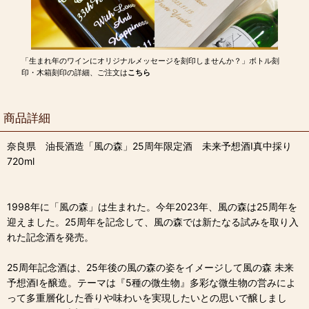
「生まれ年のワインにオリジナルメッセージを刻印しませんか？」ボトル刻
印・木箱刻印の詳細、ご注文は
こちら
商品詳細
奈良県 油長酒造「風の森」25周年限定酒 未来予想酒I真中採り
720ml
1998年に「風の森」は生まれた。今年2023年、風の森は25周年を
迎えました。25周年を記念して、風の森では新たなる試みを取り入
れた記念酒を発売。
25周年記念酒は、25年後の風の森の姿をイメージして風の森 未来
予想酒Iを醸造。テーマは『5種の微生物』多彩な微生物の営みによ
って多重層化した香りや味わいを実現したいとの思いで醸しまし