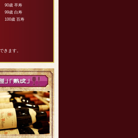
90歳 卒寿
99歳 白寿
100歳 百寿
できます。