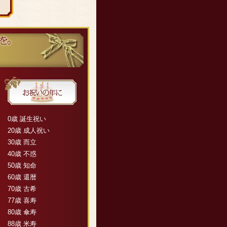
0歳 誕生祝い
20歳 成人祝い
30歳 而立
40歳 不惑
50歳 知命
60歳 還暦
70歳 古希
77歳 喜寿
80歳 傘寿
88歳 米寿