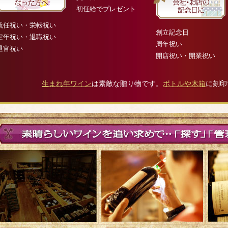
初任給でプレゼント
就任祝い・栄転祝い
創立記念日
定年祝い・退職祝い
周年祝い
退官祝い
開店祝い・開業祝い
生まれ年ワイン
は素敵な贈り物です。
ボトルや木箱
に刻印