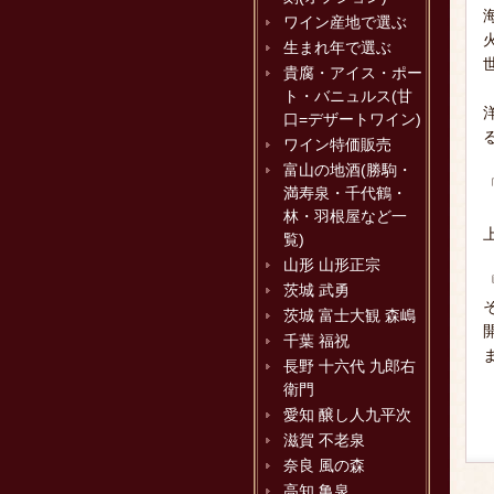
ワイン産地で選ぶ
生まれ年で選ぶ
貴腐・アイス・ポー
ト・バニュルス(甘
口=デザートワイン)
ワイン特価販売
富山の地酒(勝駒・
満寿泉・千代鶴・
林・羽根屋など一
覧)
山形 山形正宗
茨城 武勇
茨城 富士大観 森嶋
千葉 福祝
長野 十六代 九郎右
衛門
愛知 醸し人九平次
滋賀 不老泉
奈良 風の森
高知 亀泉