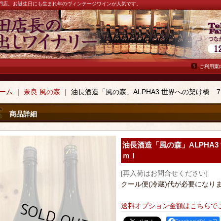
ン専門店。お誕生日にも生まれ年のヴィンテージワインが人気です。
ご利用案
ーム
｜
奈良 風の森
｜
油長酒造「風の森」ALPHA3 世界への架け橋 7
商品詳細
油長酒造「風の森」ALPHA3
ｍｌ
[再入荷はお問合せください]
クール便(冷蔵)代が必要になり
送料オプション金額はこちらで