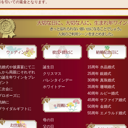
料を引いての返金となります。
結婚式や披露宴にて二
誕生日
15周年 水晶婚式
人から両親にそれぞれ
クリスマス
25周年 銀婚式
の誕生年ワインをプレ
バレンタインデー
30周年 真珠婚式
ゼント
ホワイトデー
35周年 珊瑚婚式
二次会に
40周年 ルビー婚式
プロポーズに
45周年 サファイア婚式
結納に
50周年 金婚式
ブライダルギフトに
55周年 エメラルド婚式
母の日
父の日