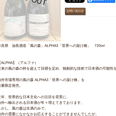
Facebookでシェア
奈良県 油長酒造「風の森」ALPHA3「世界への架け橋」 720ml
【ALPHA】（アルファ）
従来の風の森の枠を超えて目標を定め、独創的な技術で日本酒の可能性
海外市場専用の風の森 ALPHA3「世界への架け橋」を
数量限定発売。
近年、世界的な日本文化への注目を背景に、
海外へ輸出される日本酒が年々増えてきております。
しかし、風の森は生酒のみで、
海外の需要になかなかお応えすることができませんでしたが、