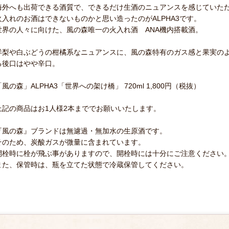
海外へも出荷できる酒質で、できるだけ生酒のニュアンスを感じていた
火入れのお酒はできないものかと思い造ったのがALPHA3です。
世界の人々に向けた、風の森唯一の火入れ酒 ANA機内搭載酒。
洋梨や白ぶどうの柑橘系なニュアンスに、風の森特有のガス感と果実の
る後口はやや辛口。
「風の森」ALPHA3「世界への架け橋」 720ml 1,800円（税抜）
上記の商品はお1人様2本まででお願いいたします。
『風の森』ブランドは無濾過・無加水の生原酒です。
そのため、炭酸ガスが微量に含まれています。
開栓時に栓が飛ぶ事がありますので、開栓時には十分にご注意ください
また、保管時は、瓶を立てた状態で冷蔵保管してください。