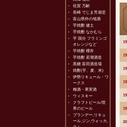
佐賀 万齢
長崎 でじま芳扇堂
富山県外の地酒
芋焼酎 健土
芋焼酎 なかむら
芋 国分 フラミンゴ
1
オレンジなど
芋焼酎 櫻井
1
芋焼酎 若潮酒造
黒糖 富田酒造場
1
焼酎(芋、麦、米)
伊勢リキュール・ワ
1
ークス
梅酒・果実酒
1
ウィスキー
クラフトビール/世
界のビール
1
ブランデー,リキュ
ール,ジン,ウォッカ,
2
ラム