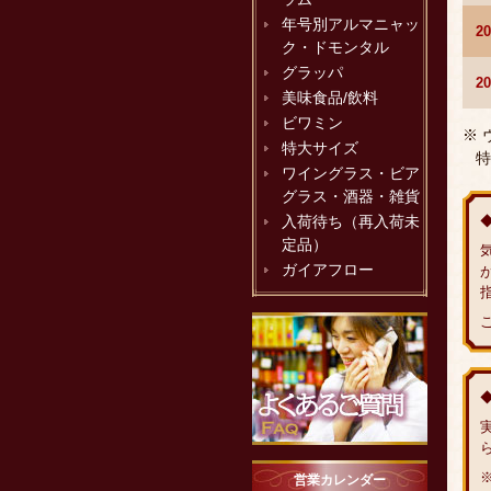
年号別アルマニャッ
2
ク・ドモンタル
グラッパ
2
美味食品/飲料
ビワミン
※
特大サイズ
特
ワイングラス・ビア
グラス・酒器・雑貨
入荷待ち（再入荷未
定品）
ガイアフロー
営業カレンダー