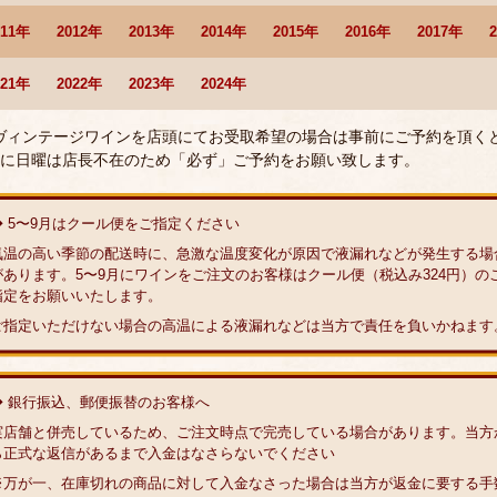
011年
2012年
2013年
2014年
2015年
2016年
2017年
021年
2022年
2023年
2024年
 ヴィンテージワインを店頭にてお受取希望の場合は事前にご予約を頂く
に日曜は店長不在のため「必ず」ご予約をお願い致します。
◆ 5〜9月はクール便をご指定ください
気温の高い季節の配送時に、急激な温度変化が原因で液漏れなどが発生する場
があります。5〜9月にワインをご注文のお客様はクール便（税込み324円）の
指定をお願いいたします。
ご指定いただけない場合の高温による液漏れなどは当方で責任を負いかねます
◆ 銀行振込、郵便振替のお客様へ
実店舗と併売しているため、ご注文時点で完売している場合があります。当方
ら正式な返信があるまで入金はなさらないでください
※万が一、在庫切れの商品に対して入金なさった場合は当方が返金に要する手