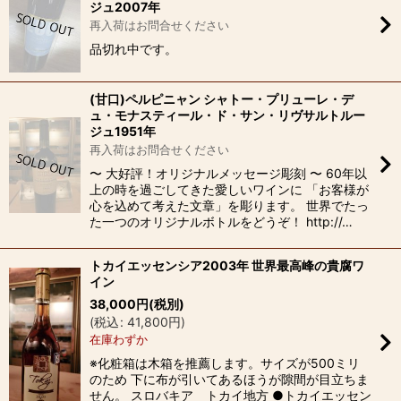
ジュ2007年
再入荷はお問合せください
品切れ中です。
(甘口)ペルピニャン シャトー・プリューレ・デ
ュ・モナスティール・ド・サン・リヴサルトルー
ジュ1951年
再入荷はお問合せください
〜 大好評！オリジナルメッセージ彫刻 〜 60年以
上の時を過ごしてきた愛しいワインに 「お客様が
心を込めて考えた文章」を彫ります。 世界でたっ
た一つのオリジナルボトルをどうぞ！ http://…
トカイエッセンシア2003年 世界最高峰の貴腐ワ
イン
38,000
円
(税別)
(
税込
:
41,800
円
)
在庫わずか
※化粧箱は木箱を推薦します。サイズが500ミリ
のため 下に布が引いてあるほうが隙間が目立ちま
せん。 スロバキア トカイ地方 ●トカイエッセン