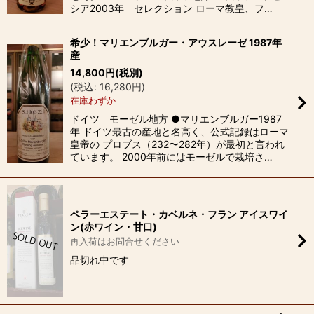
シア2003年 セレクション ローマ教皇、フ…
希少！マリエンブルガー・アウスレーゼ 1987年
産
14,800
円
(税別)
(
税込
:
16,280
円
)
在庫わずか
ドイツ モーゼル地方 ●マリエンブルガー1987
年 ドイツ最古の産地と名高く、公式記録はローマ
皇帝の プロブス（232〜282年）が最初と言われ
ています。 2000年前にはモーゼルで栽培さ…
ペラーエステート・カベルネ・フラン アイスワイ
ン(赤ワイン・甘口)
再入荷はお問合せください
品切れ中です