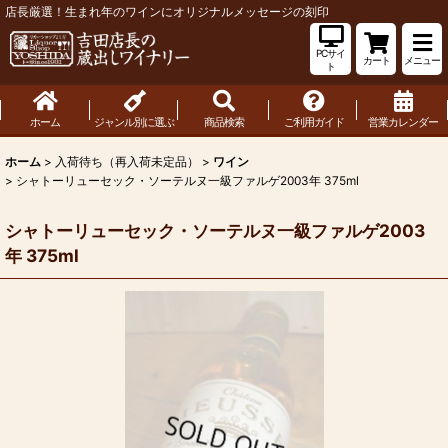
店長厳選！生まれ年のワインにオリジナルメッセージの刻印
PCサイ
カート
メニュー
ト
ホーム
ジャンル別に選ぶ
商品検索
ご利用ガイド
営業カレンダー
ホーム
>
入荷待ち（再入荷未定品）
>
ワイン
>
シャトーリューセック・ソーテルヌ一級ファルゲ2003年 375ml
シャトーリューセック・ソーテルヌ一級ファルゲ2003
年 375ml